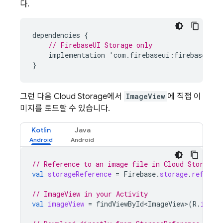
다.
dependencies
{
// FirebaseUI Storage only
implementation
'
com
.
firebaseui
:
firebase
-
ui
-
}
그런 다음
Cloud Storage
에서
ImageView
에 직접 이
미지를 로드할 수 있습니다.
Kotlin
Java
// Reference to an image file in Cloud Storage
val
storageReference
=
Firebase
.
storage
.
referen
// ImageView in your Activity
val
imageView
=
findViewById<ImageView>
(
R
.
id
.
im