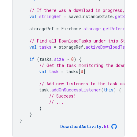
// If there was a download in progress, get 
val
stringRef
=
savedInstanceState
.
getString
storageRef
=
Firebase
.
storage
.
getReferenceF
// Find all DownloadTasks under this Storag
val
tasks
=
storageRef
.
activeDownloadTasks
if
(
tasks
.
size
 > 
0
)
{
// Get the task monitoring the download
val
task
=
tasks
[
0
]
// Add new listeners to the task using a
task
.
addOnSuccessListener
(
this
)
{
// Success!
// ...
}
}
}
DownloadActivity
.
kt