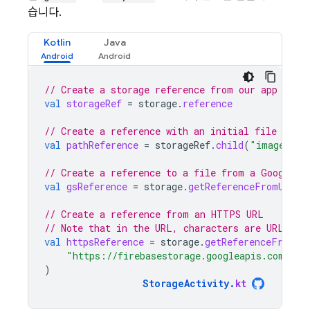
습니다.
Kotlin
Java
// Create a storage reference from our app
val
storageRef
=
storage
.
reference
// Create a reference with an initial file path
val
pathReference
=
storageRef
.
child
(
"images/st
// Create a reference to a file from a Google C
val
gsReference
=
storage
.
getReferenceFromUrl
(
"
// Create a reference from an HTTPS URL
// Note that in the URL, characters are URL esc
val
httpsReference
=
storage
.
getReferenceFromUr
"https://firebasestorage.googleapis.com/b/b
)
StorageActivity
.
kt