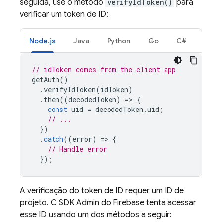
seguida, use o método
verifyIdToken()
para
verificar um token de ID:
Node.js
Java
Python
Go
C#
// idToken comes from the client app
getAuth
()
.
verifyIdToken
(
idToken
)
.
then
((
decodedToken
)
=
>
{
const
uid
=
decodedToken
.
uid
;
// ...
})
.
catch
((
error
)
=
>
{
// Handle error
});
A verificação do token de ID requer um ID de
projeto. O SDK Admin do Firebase tenta acessar
esse ID usando um dos métodos a seguir: