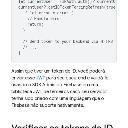
let currentUser = FIRAuth.auth()?.currentUser

currentUser?.getIDTokenForcingRefresh(true) { id
  if let error = error {

    // Handle error

    return;

  }

  // Send token to your backend via HTTPS

  // ...

Assim que tiver um token de ID, você poderá
enviar esse
JWT
para seu back-end e validá-lo
usando o SDK Admin do Firebase ou uma
biblioteca JWT de terceiros caso seu servidor
tenha sido criado com uma linguagem que o
Firebase não suporta nativamente.