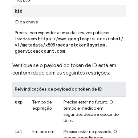
kid
ID da chave
Precisa corresponder a uma das chaves públicas
https:
/
/
www
.
googleapis
.
com
/
robot
/
listadas em
v1
/
metadata
/
x509
/
securetoken@system
.
gserviceaccount
.
com
Verifique se o payload do token de ID está em
conformidade com as seguintes restrições:
Reivindicações de payload do token de ID
exp
Tempo de
Precisa estar no futuro. O
expiração
tempo é medido em
segundos desde a época do
Unix.
iat
Emitido em
Precisa estar no passado. O
tempo é medido em