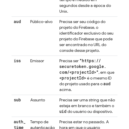
segundos desde a época do
Unix.
aud
Público-alvo
Precisa ser seu código do
projeto do Firebase, o
identificador exclusivo do seu
projeto do Firebase que pode
ser encontrado no URL do
console desse projeto.
iss
"https:
/
/
Emissor
Precisa ser
securetoken
.
google
.
com
/
<project
Id>"
, em que
<project
Id>
é o mesmo ID
aud
do projeto usado para o
acima.
sub
Assunto
Precisa ser uma string que não
esteja em branco e também o
uid
do usuário ou dispositivo.
auth
_
Tempo de
Precisa estar no passado. A
time
autenticação
hora em que o usuário