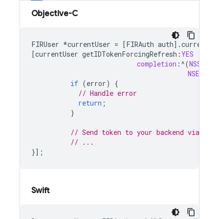
Objective-C
FIRUser
*
currentUser
=
[
FIRAuth
auth
].
currentUs
[
currentUser
getIDTokenForcingRefresh
:
YES
completion
:
^
(
NSStrin
NSError
if
(
error
)
{
// Handle error
return
;
}
// Send token to your backend via HTT
// ...
}];
Swift