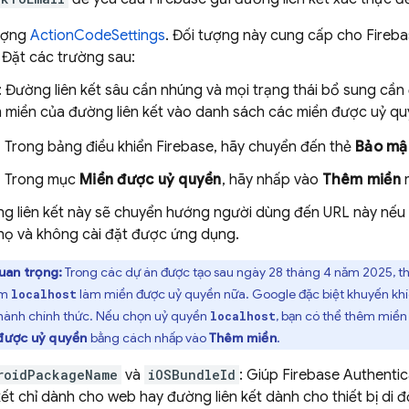
ượng
ActionCodeSettings
. Đối tượng này cung cấp cho Fireb
 Đặt các trường sau:
: Đường liên kết sâu cần nhúng và mọi trạng thái bổ sung cần
 miền của đường liên kết vào danh sách các miền được uỷ qu
Trong bảng điều khiển
Firebase
, hãy chuyển đến thẻ
Bảo mậ
Trong mục
Miền được uỷ quyền
, hãy nhấp vào
Thêm miền
r
g liên kết này sẽ chuyển hướng người dùng đến URL này nếu ứ
họ và không cài đặt được ứng dụng.
uan trọng:
Trong các dự án được tạo sau ngày 28 tháng 4 năm 2025, t
ồm
làm miền được uỷ quyền nữa. Google đặc biệt khuyến kh
localhost
hành chính thức. Nếu chọn uỷ quyền
, bạn có thể thêm miền
localhost
được uỷ quyền
bằng cách nhấp vào
Thêm miền
.
roidPackageName
và
iOSBundleId
: Giúp
Firebase Authentic
 kết chỉ dành cho web hay đường liên kết dành cho thiết bị di