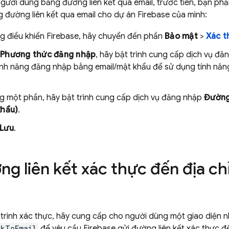
ười dùng bằng đường liên kết qua email, trước tiên, bạn ph
đường liên kết qua email cho dự án Firebase của mình:
g điều khiển
Firebase
, hãy chuyển đến phần
Bảo mật
>
Xác t
Phương thức đăng nhập
, hãy bật trình cung cấp dịch vụ đ
tính năng đăng nhập bằng email/mật khẩu để sử dụng tính nă
g một phần, hãy bật trình cung cấp dịch vụ đăng nhập
Đường
khẩu)
.
Lưu
.
ng liên kết xác thực đến địa ch
trình xác thực, hãy cung cấp cho người dùng một giao diện nh
nkToEmail
để yêu cầu Firebase gửi đường liên kết xác thực đ