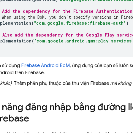
 Add the dependency for the 
Firebase Authentication
 When using the 
BoM
, you don't specify versions in Fireb
plementation
(
"com.google.firebase:firebase-auth"
)
/ Also add the dependency for the Google Play servic
mplementation
(
"com.google.android.gms:play-services
h sử dụng
Firebase Android BoM
, ứng dụng của bạn sẽ luôn 
ndroid trên Firebase.
khác)
Thêm phần phụ thuộc của thư viện Firebase
mà không
h năng đăng nhập bằng đường li
irebase