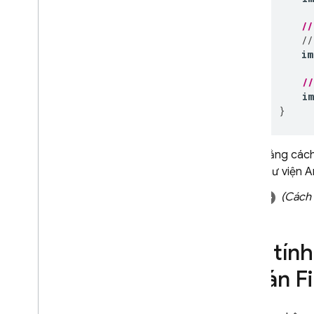
//
Realtime Database
//
im
Storage
/
i
Quy tắc bảo mật
}
App Hosting
Bằng các
thư viện A
Hosting
(Cách 
Cloud Functions
Extensions
Bật tín
dự án F
Firebase ML
SẢN PHẨM CÓ LIÊN QUAN