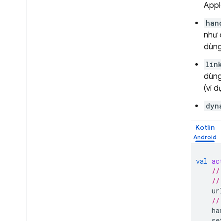
Appl
han
như 
dùng
lin
dùng
(ví d
dyn
Kotlin
val
ac
//
//
ur
//
ha
se