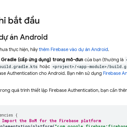
hi bắt đầu
 dự án Android
hưa thực hiện, hãy
thêm Firebase vào dự án Android
.
 Gradle (cấp ứng dụng) trong mô-đun
của bạn (thường là
build.gradle.kts
hoặc
<project>/<app-module>/build.g
ase Authentication
cho Android. Bạn nên sử dụng
Firebase A
trong quá trình thiết lập
Firebase Authentication
, bạn cần th
encies
{
 Import the 
BoM
 for the Firebase platform
mplementation
(
platform
(
"com.google.firebase:firebas