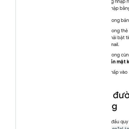
Để đăng nhập ng
Cloud Messaging
đăng nhập bằng 
Remote Config
Trong bản
Trong thẻ
phải bật 
email.
Trong cùn
cần mật 
Nhấp vào
Gửi đườ
dùng
Để bắt đầu quy 
sendSignInLi