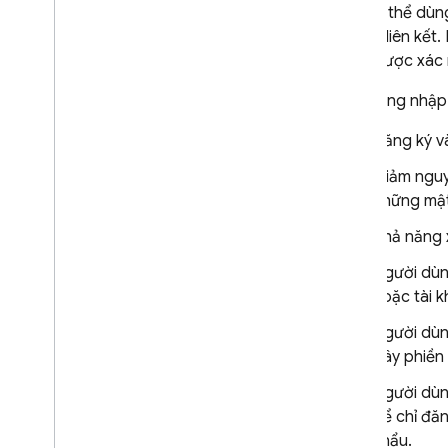
Bạn có thể dù
Đăng nhập vào Play Games
đường liên kết.
Số điện thoại
cũng được xác 
Kết nối mở
Sử dụng Hệ thống xác thực tuỳ
Việc đăng nhập 
chỉnh
Đăng ký v
Xác thực ẩn danh
Xác thực đa yếu tố qua SMS
Giảm nguy
Xác thực đa yếu tố TOTP
những mật
Liên kết nhiều nhà cung cấp
Khả năng 
dịch vụ xác thực
Trạng thái chuyển trong thao
Người dùn
tác qua email
hoặc tài 
Flutter
Người dùn
Web
gây phiền 
C++
Unity
Người dùn
Quản trị
để chỉ đă
Định cấu hình nhà cung cấp danh
khẩu.