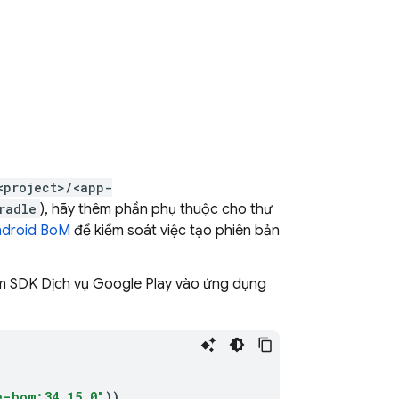
<project>/<app-
radle
), hãy thêm phần phụ thuộc cho thư
ndroid BoM
để kiểm soát việc tạo phiên bản
êm SDK Dịch vụ Google Play vào ứng dụng
e-bom:34.15.0"
))