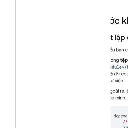
tính OAuth theo phương thức lập
trình
Định cấu hình nhà cung cấp dịch
Trước k
vụ xác thực bằng Firebase CLI
Tuỳ chỉnh Trình xử lý thao tác với
email
Thiết lập
Mở rộng bằng Cloud Functions
Mở rộng bằng các hàm chặn
Nếu bạn c
Gửi email cho miền tuỳ chỉnh
Trong
tệp
Nghiên cứu điển hình
module>/
Hạn mức sử dụng
viện
Fireb
thư viện.
Xác minh số điện thoại
Ngoài ra, 
của mình.
App Check
SQL Connect
depend
//
Cloud Firestore
i