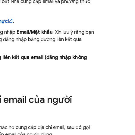
ải bật Nhà cung cấp email và phương thức
hực
.
ăng nhập
Email/Mật khẩu
. Xin lưu ý rằng bạn
ng đăng nhập bằng đường liên kết qua
 liên kết qua email (đăng nhập không
ỉ email của người
ắc họ cung cấp địa chỉ email, sau đó gọi
ến email của người dùng.