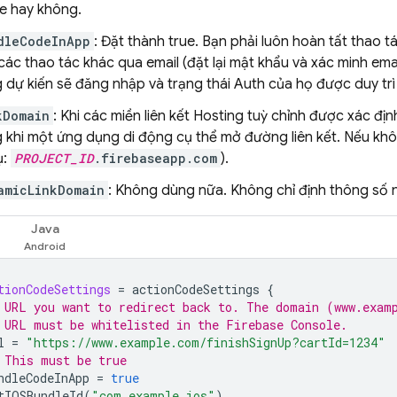
e hay không.
dleCodeInApp
: Đặt thành true. Bạn phải luôn hoàn tất thao
các thao tác khác qua email (đặt lại mật khẩu và xác minh email
 dự kiến sẽ đăng nhập và trạng thái Auth của họ được duy tr
kDomain
: Khi các miền liên kết
Hosting
tuỳ chỉnh được xác địn
 khi một ứng dụng di động cụ thể mở đường liên kết. Nếu kh
ụ:
PROJECT_ID
.firebaseapp.com
).
amicLinkDomain
: Không dùng nữa. Không chỉ định thông số 
Java
tionCodeSettings
=
actionCodeSettings
{
 URL you want to redirect back to. The domain (www.exam
 URL must be whitelisted in the Firebase Console.
l
=
"https://www.example.com/finishSignUp?cartId=1234"
 This must be true
ndleCodeInApp
=
true
tIOSBundleId
(
"com.example.ios"
)