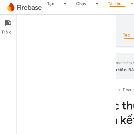
Tạo
Chạy
Tài liệu
Documentation
Authentication
Trò chuyện
Tổng quan
Nguyên tắc cơ bản
AI
Tạo
ưu tiên. Bả
Tổng quan
Firebase
Docum
Bộ công cụ mô phỏng
Xác th
Authentication
liên k
Giới thiệu
Tôi nên bắt đầu từ đâu?
Người dùng trong các dự án