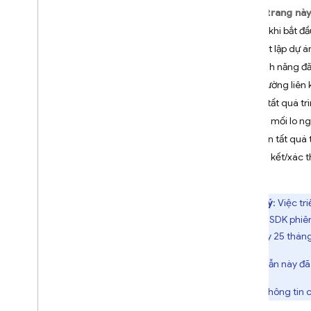
Firebase
Trên trang nà
i
OS trở lên
Trước khi bắt đầ
Android
Thiết lập dự 
Đăng nhập bằng giao diện
Bật tính năng đ
người dùng tích hợp sẵn
Gửi đường liên 
Bắt đầu
Hoàn tất quá tr
Quản lý người dùng
Các mối lo ng
Xác thực mật khẩu
Hoàn tất quá 
Xác thực đường liên kết email
Liên kết/xác t
Di chuyển đường liên kết trong
email
Đăng nhập bằng Google
Lưu ý
: Việc t
Đăng nhập Facebook
Android SDK phiên
Đăng nhập bằng Apple
vào ngày 25 thán
Twitter
Hướng dẫn này đã 
Git
Hub
Microsoft
Để biết thông tin 
Yahoo