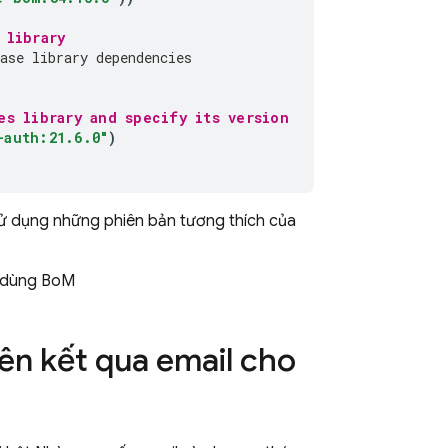
 library
ase library dependencies
es library and specify its version
-auth:21.6.0"
)
sử dụng những phiên bản tương thích của
dùng
BoM
ên kết qua email cho