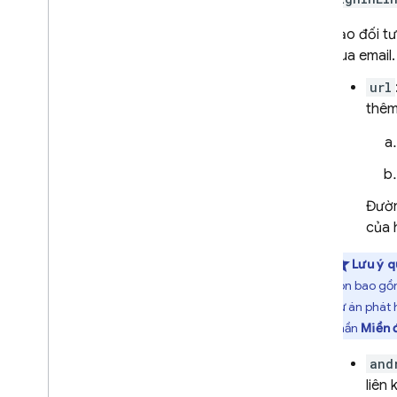
Tạo đối t
qua email.
url
thêm
Đườn
của 
Lưu ý q
còn bao g
dự án phát 
phần
Miền 
and
liên