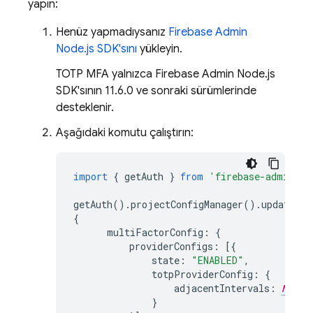
yapın:
Henüz yapmadıysanız
Firebase Admin
Node.js SDK'sını
yükleyin.
TOTP MFA yalnızca Firebase Admin Node.js
SDK'sının 11.6.0 ve sonraki sürümlerinde
desteklenir.
Aşağıdaki komutu çalıştırın:
import
{
getAuth
}
from
'firebase-admin/au
getAuth
().
projectConfigManager
().
updatePro
{
multiFactorConfig
:
{
providerConfigs
:
[{
state
:
"ENABLED"
,
totpProviderConfig
:
{
adjacentIntervals
:
NUM_A
}