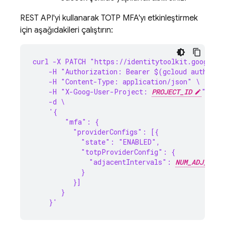
REST API'yi kullanarak TOTP MFA'yı etkinleştirmek
için aşağıdakileri çalıştırın:
curl -X PATCH "https://identitytoolkit.googleap
    -H "Authorization: Bearer $(gcloud auth pri
    -H "Content-Type: application/json" \
    -H "X-Goog-User-Project: 
PROJECT_ID
" \
    -d \
    '{
        "mfa": {
          "providerConfigs": [{
            "state": "ENABLED",
            "totpProviderConfig": {
              "adjacentIntervals": 
NUM_ADJ_INTE
            }
          }]
       }
    }'