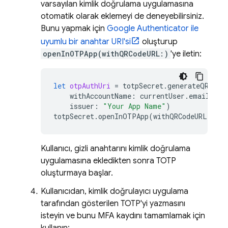
varsayılan kimlik doğrulama uygulamasına
otomatik olarak eklemeyi de deneyebilirsiniz.
Bunu yapmak için
Google Authenticator ile
uyumlu bir anahtar URI'si
oluşturup
openInOTPApp(withQRCodeURL:)
'ye iletin:
let
otpAuthUri
=
totpSecret
.
generateQRCode
withAccountName
:
currentUser
.
email
??
issuer
:
"Your App Name"
)
totpSecret
.
openInOTPApp
(
withQRCodeURL
:
otp
Kullanıcı, gizli anahtarını kimlik doğrulama
uygulamasına ekledikten sonra TOTP
oluşturmaya başlar.
Kullanıcıdan, kimlik doğrulayıcı uygulama
tarafından gösterilen TOTP'yi yazmasını
isteyin ve bunu MFA kaydını tamamlamak için