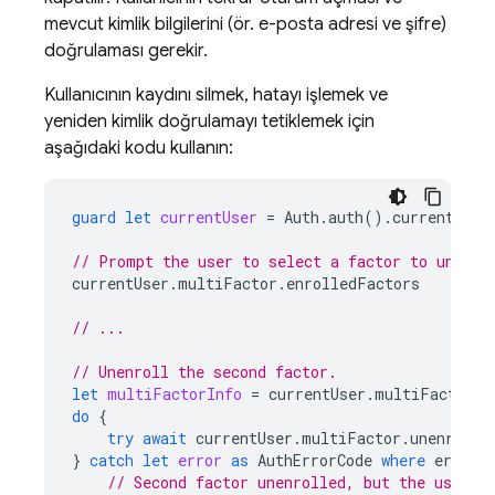
mevcut kimlik bilgilerini (ör. e-posta adresi ve şifre)
doğrulaması gerekir.
Kullanıcının kaydını silmek, hatayı işlemek ve
yeniden kimlik doğrulamayı tetiklemek için
aşağıdaki kodu kullanın:
guard
let
currentUser
=
Auth
.
auth
().
currentUser
// Prompt the user to select a factor to unenro
currentUser
.
multiFactor
.
enrolledFactors
// ...
// Unenroll the second factor.
let
multiFactorInfo
=
currentUser
.
multiFactor
.
e
do
{
try
await
currentUser
.
multiFactor
.
unenroll
(
}
catch
let
error
as
AuthErrorCode
where
error
.
// Second factor unenrolled, but the user w