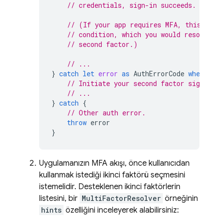
// credentials, sign-in succeeds.
// (If your app requires MFA, this cou
// condition, which you would resolve 
// second factor.)
// ...
}
catch
let
error
as
AuthErrorCode
where
e
// Initiate your second factor sign-in
// ...
}
catch
{
// Other auth error.
throw
error
}
Uygulamanızın MFA akışı, önce kullanıcıdan
kullanmak istediği ikinci faktörü seçmesini
istemelidir. Desteklenen ikinci faktörlerin
listesini, bir
MultiFactorResolver
örneğinin
hints
özelliğini inceleyerek alabilirsiniz: