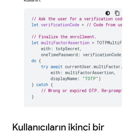
kullanın:
// Ask the user for a verification code fr
let
verificationCode
=
// Code from user i
// Finalize the enrollment.
let
multiFactorAssertion
=
TOTPMultiFactor
with
:
totpSecret
,
oneTimePassword
:
verificationCode
)
do
{
try
await
currentUser
.
multiFactor
.
enro
with
:
multiFactorAssertion
,
displayName
:
"TOTP"
)
}
catch
{
// Wrong or expired OTP. Re-prompt the
}
Kullanıcıların ikinci bir