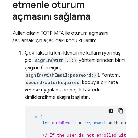
etmenle oturum
açmasını sağlama
Kullanıcıların TOTP MFA ile oturum açmasını
sağlamak için aşağıdaki kodu kullanın:
Çok faktörlü kimliklendirme kullanmıyormuş
gibi
signIn(with...:)
yöntemlerinden birini
çağırın (örneğin,
signIn(withEmail:password:)
). Yöntem,
secondFactorRequired
koduyla bir hata
verirse uygulamanızın çok faktörlü
kimliklendirme akışını başlatın.
do
{
let
authResult
=
try
await
Auth
.
auth
()
// If the user is not enrolled with a 