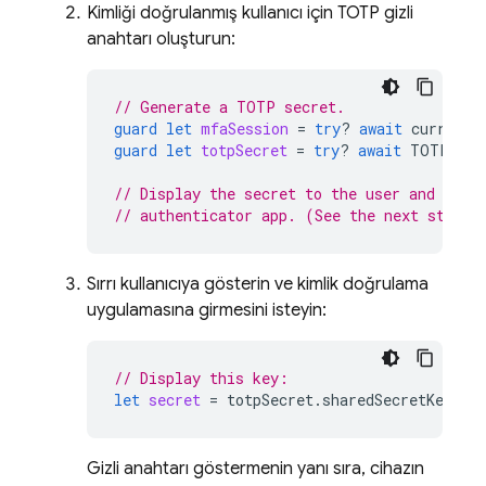
Kimliği doğrulanmış kullanıcı için TOTP gizli
anahtarı oluşturun:
// Generate a TOTP secret.
guard
let
mfaSession
=
try
?
await
currentU
guard
let
totpSecret
=
try
?
await
TOTPMult
// Display the secret to the user and prom
// authenticator app. (See the next step.)
Sırrı kullanıcıya gösterin ve kimlik doğrulama
uygulamasına girmesini isteyin:
// Display this key:
let
secret
=
totpSecret
.
sharedSecretKey
()
Gizli anahtarı göstermenin yanı sıra, cihazın