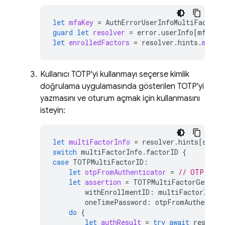
let
mfaKey
=
AuthErrorUserInfoMultiFactorR
guard
let
resolver
=
error
.
userInfo
[
mfaKey
let
enrolledFactors
=
resolver
.
hints
.
map
(
\
Kullanıcı TOTP'yi kullanmayı seçerse kimlik
doğrulama uygulamasında gösterilen TOTP'yi
yazmasını ve oturum açmak için kullanmasını
isteyin:
let
multiFactorInfo
=
resolver
.
hints
[
selec
switch
multiFactorInfo
.
factorID
{
case
TOTPMultiFactorID
:
let
otpFromAuthenticator
=
// OTP type
let
assertion
=
TOTPMultiFactorGenerat
withEnrollmentID
:
multiFactorInfo
.
oneTimePassword
:
otpFromAuthentica
do
{
let
authResult
=
try
await
resolve