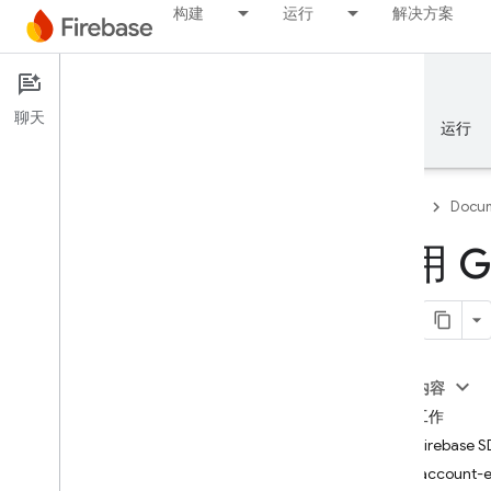
构建
运行
解决方案
Documentation
Authentication
聊天
概览
基础知识
AI
构建
运行
Firebase
Docum
使用 G
概览
Emulator Suite
本页内容
Authentication
准备工作
简介
使用 Firebas
哪里可以开始？
处理“account-ex
Firebase 项目用户