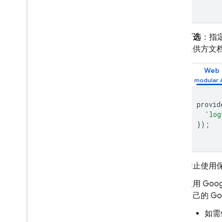
Cloud Firestore
Realtime Database
可选
：指定
提供方文
Storage
Web
安全规则
provid
App Hosting
'log
});
Hosting
Cloud Functions
禁止使用保
Extensions
使用 Go
自己的 G
Firebase ML
如需