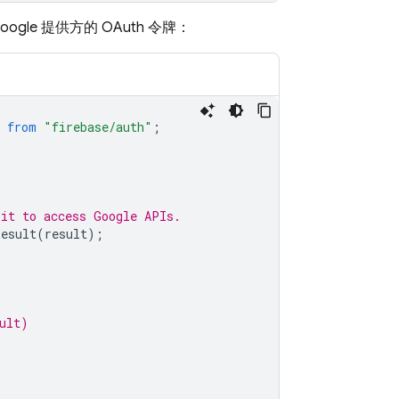
ogle 提供方的 OAuth 令牌：
from
"firebase/auth"
;
 it to access Google APIs.
Result
(
result
);
ult)