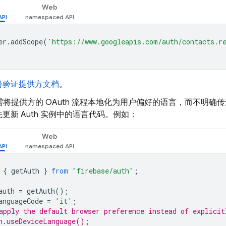
Web
er
.
addScope
(
'https://www.googleapis.com/auth/contacts.r
份验证提供方文档
。
将提供方的 OAuth 流程本地化为用户偏好的语言，而不明确传递相
更新 Auth 实例中的语言代码。例如：
Web
{
getAuth
}
from
"firebase/auth"
;
auth
=
getAuth
();
anguageCode
=
'it'
;
apply the default browser preference instead of explicit
h.useDeviceLanguage();