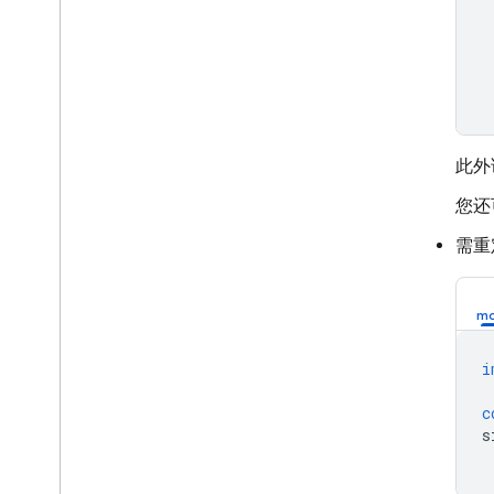
此外
您还
需重
i
c
s