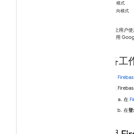
弹出模式
i
OS+
重定向模式
Android
Flutter
您可以让用户使用他们
Web
利用“使用 Goo
通过预置界面登录
开始使用
管理用户
准备工
密码身份验证
电子邮件链接身份验证
使用 Google 账号登录
将 Fireb
Facebook 登录
在
Fireba
使用 Apple 帐号登录
在
F
Twitter
Git
Hub
在
登
Microsoft
Yahoo
电话号码