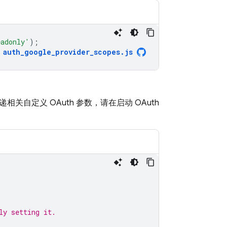
eadonly'
);
auth_google_provider_scopes
.
js
关自定义 OAuth 参数，请在启动 OAuth
ly setting it.