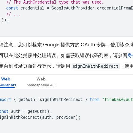
// The AuthCredential type that was used.
const
credential
=
GoogleAuthProvider
.
credentialFrom
// ...
});
请注意，您可以检索 Google 提供方的 OAuth 令牌，使用该令牌可
可以在此处捕获并处理错误。如需获取错误代码列表，请参阅
身
定向到登录页面进行登录，请调用
signInWithRedirect
：使用“
Web
Web
mport
{
getAuth
,
signInWithRedirect
}
from
"firebase/au
onst
auth
=
getAuth
();
ignInWithRedirect
(
auth
,
provider
);