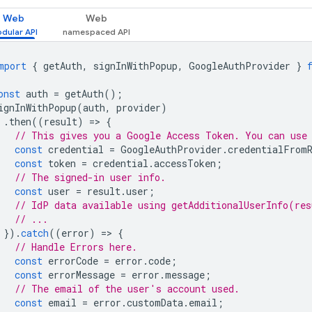
Web
Web
mport
{
getAuth
,
signInWithPopup
,
GoogleAuthProvider
}
onst
auth
=
getAuth
();
ignInWithPopup
(
auth
,
provider
)
.
then
((
result
)
=
>
{
// This gives you a Google Access Token. You can use
const
credential
=
GoogleAuthProvider
.
credentialFrom
const
token
=
credential
.
accessToken
;
// The signed-in user info.
const
user
=
result
.
user
;
// IdP data available using getAdditionalUserInfo(res
// ...
}).
catch
((
error
)
=
>
{
// Handle Errors here.
const
errorCode
=
error
.
code
;
const
errorMessage
=
error
.
message
;
// The email of the user's account used.
const
email
=
error
.
customData
.
email
;