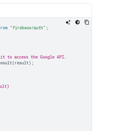
from
"firebase/auth"
;
 it to access the Google API.
Result
(
result
);
ult)