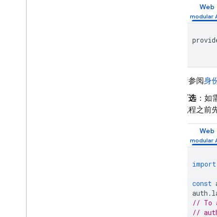
Web
Admin
以编程方式配置 OAuth 身份提供
方
provid
使用 Firebase CLI 配置身份验证提
供方
自定义电子邮件操作处理程序
通过 Cloud Functions 扩展
请参阅
身
使用屏蔽函数进行扩展
可选
：如需
向自定义网域发送电子邮件
流程之前先
案例研究
使用限制
Web
电话号码验证
import
App Check
const
auth
.
l
SQL Connect
// To 
// aut