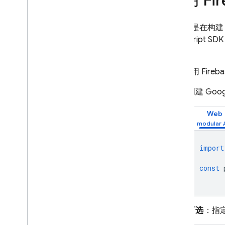
使用 Fi
Open
ID Connect
SAML
如果您是在构建 W
使用自定义身份验证系统
JavaScri
匿名身份验证
流程）。
短信多重身份验证
如需使用 Fireb
TOTP 多重身份验证
关联多个身份验证提供方
创建 Goo
自定义依赖项
适用于 Cordova 的 OAuth 登录
Web
让用户通过 Chrome 扩展程序
登录
import
身份验证状态保留
在电子邮件操作中传递状态
const
Service Worker 会话
sign
In
With
Redirect 流程的最佳
实践
C++
可选
：指定
Unity