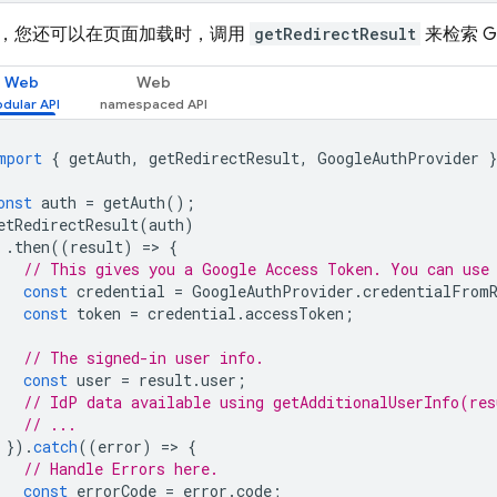
，您还可以在页面加载时，调用
getRedirectResult
来检索 Go
Web
Web
mport
{
getAuth
,
getRedirectResult
,
GoogleAuthProvider
}
onst
auth
=
getAuth
();
etRedirectResult
(
auth
)
.
then
((
result
)
=
>
{
// This gives you a Google Access Token. You can use
const
credential
=
GoogleAuthProvider
.
credentialFrom
const
token
=
credential
.
accessToken
;
// The signed-in user info.
const
user
=
result
.
user
;
// IdP data available using getAdditionalUserInfo(res
// ...
}).
catch
((
error
)
=
>
{
// Handle Errors here.
const
errorCode
=
error
.
code
;