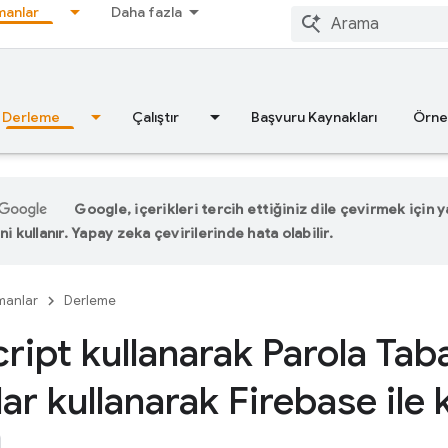
anlar
Daha fazla
Derleme
Çalıştır
Başvuru Kaynakları
Örne
Google, içerikleri tercih ettiğiniz dile çevirmek için
ni kullanır. Yapay zeka çevirilerinde hata olabilir.
manlar
Derleme
ript kullanarak Parola Taba
ar kullanarak Firebase ile