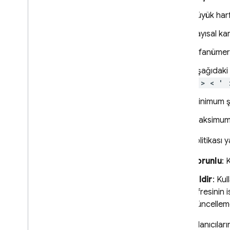
Büyük harf
Sayısal ka
Alfanümeri
Aşağıdaki 
, > < ' 
Minimum şi
Maksimum 
Şifre politikası y
Zorunlu
: 
Bildir
: Kul
şifresinin 
güncellemes
Yeni kullanıcıla