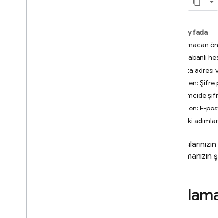
i
OS+
Android
Bu sayfada
Flutter
Başlamadan ö
Web
Şifre tabanlı h
Önceden oluşturulmuş
E-posta adresi 
kullanıcı arayüzüyle oturum
açma
Önerilen: Şifre 
Başlarken
İstemcide şif
Kullanıcıları Yönetin
Önerilen: E-po
Şifre Doğrulaması
Sonraki adımlar
E-posta Bağlantısı Kimlik
Doğrulaması
Kullanıcılarınız
Google ile oturum aç
uygulamanızın ş
Facebook'a Giriş
Apple ile oturum aç
Twitter
Başlam
Git
Hub
Microsoft