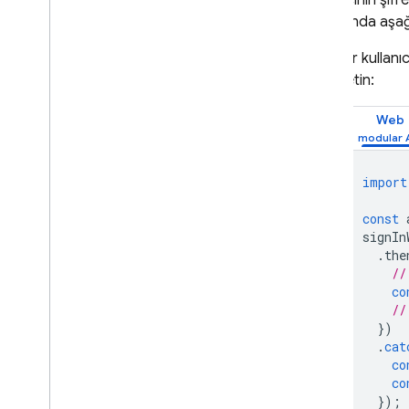
Kullanıcının şi
sayfasında aşağı
Cloud Functions
Bir kullanı
iletin:
Extensions
Web
Firebase ML
İLGİLİ ÜRÜNLER
import
Cloud Messaging
const
Remote Config
signIn
.
the
//
co
//
})
.
cat
co
co
});