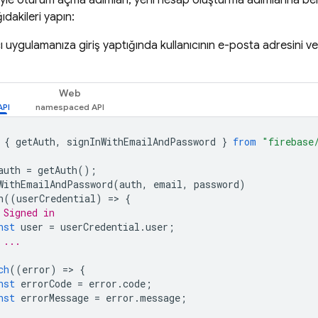
freyle oturum açma adımları, yeni hesap oluşturma adımlarına 
dakileri yapın:
cı uygulamanıza giriş yaptığında kullanıcının e-posta adresini ve
Web
{
getAuth
,
signInWithEmailAndPassword
}
from
"firebase
auth
=
getAuth
();
WithEmailAndPassword
(
auth
,
email
,
password
)
n
((
userCredential
)
=
>
{
 Signed in 
nst
user
=
userCredential
.
user
;
 ...
ch
((
error
)
=
>
{
nst
errorCode
=
error
.
code
;
nst
errorMessage
=
error
.
message
;