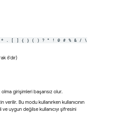
 * . [ ] { } ( ) ? " ! @ # % & / \
ak 6'dır)
olma girişimleri başarısız olur.
in verilir. Bu modu kullanırken kullanıcının
 ve uygun değilse kullanıcıyı şifresini