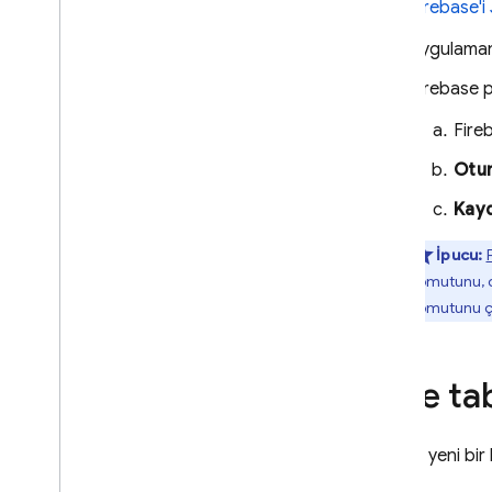
Firebase'i
Yahoo
Uygulaman
Telefon Numarası
Open
ID Connect
Firebase pr
SAML
Fire
Özel Kimlik Doğrulama Sistemi
Kullanma
Otu
Anonim Kimlik Doğrulama
Kay
SMS ile Çok Öğeli Kimlik
Doğrulama
İpucu:
TOTP Çok Öğeli Kimlik
Doğrulama
komutunu, de
komutunu ça
Birden Fazla Kimlik Doğrulama
Sağlayıcısı Bağlama
Bağımlılıkları Özelleştirme
Şifre t
Cordova için OAuth ile Oturum
Açma
Chrome uzantısından
kullanıcıların oturumunu açma
Şifreyle yeni bi
Yetkilendirme Durumu Kalıcılığı