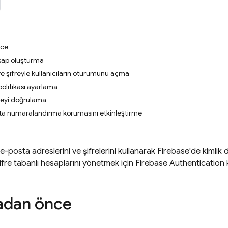
nce
esap oluşturma
ve şifreyle kullanıcıların oturumunu açma
politikası ayarlama
reyi doğrulama
sta numaralandırma korumasını etkinleştirme
ın e-posta adreslerini ve şifrelerini kullanarak Firebase'de kiml
ifre tabanlı hesaplarını yönetmek için
Firebase Authentication
k
adan önce