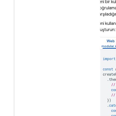
Yeni bir k
E-posta İşlemlerinde Aktarma
doğrulama 
Durumu
karşıladığı
Hizmet Çalışanı Oturumları
sign
In
With
Redirect akışları için
Yeni kullan
en iyi uygulamalar
oluşturun:
C++
Unity
Web
Yönetici
OAuth kimlik sağlayıcılarını
import
programatik olarak yapılandırma
Firebase CLI'yı kullanarak Auth
const
sağlayıcılarını yapılandırma
create
E-posta İşlem İşleyici'yi
.
the
özelleştirme
//
Cloud Functions ile Genişletme
co
//
Engelleme işlevleriyle genişletme
})
E-posta Özel Alanları
.
cat
Örnek Olaylar
co
Kullanım Sınırları
co