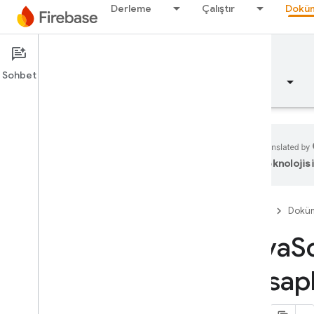
Derleme
Çalıştır
Doküm
Belgeler
Sohbet
Genel bakış
Temel bilgiler
Yapay zeka
teknolojisi
Genel bakış
Firebase
Dokü
Emulator Suite
Java
Sc
Authentication
Hesapl
Giriş
Nereden başlamalıyım?
Firebase Projelerindeki kullanıcılar