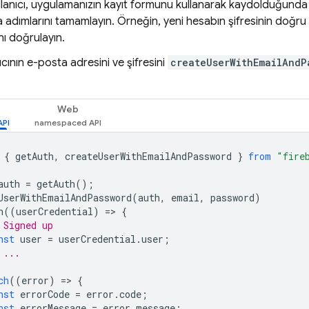
ullanıcı, uygulamanızın kayıt formunu kullanarak kaydolduğunda
adımlarını tamamlayın. Örneğin, yeni hesabın şifresinin doğru yaz
nı doğrulayın.
ıcının e-posta adresini ve şifresini
createUserWithEmailAndP
Web
{
getAuth
,
createUserWithEmailAndPassword
}
from
"fire
auth
=
getAuth
();
UserWithEmailAndPassword
(
auth
,
email
,
password
)
n
((
userCredential
)
=
>
{
 Signed up 
nst
user
=
userCredential
.
user
;
 ...
ch
((
error
)
=
>
{
nst
errorCode
=
error
.
code
;
nst
errorMessage
=
error
.
message
;