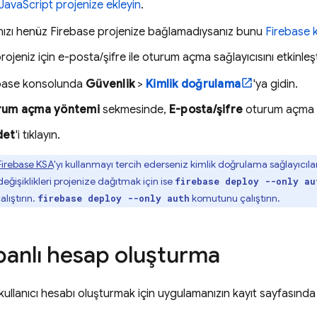
 JavaScript projenize ekleyin
.
ızı henüz Firebase projenize bağlamadıysanız bunu
Firebase
k
ojeniz için e-posta/şifre ile oturum açma sağlayıcısını etkinleşt
base
konsolunda
Güvenlik
>
Kimlik doğrulama
'ya gidin.
rum açma yöntemi
sekmesinde,
E-posta/şifre
oturum açma sağ
det
'i tıklayın.
Firebase
KSA
'yı kullanmayı tercih ederseniz kimlik doğrulama sağlayıcıla
ğişiklikleri projenize dağıtmak için ise
firebase deploy --only au
lıştırın.
komutunu çalıştırın.
firebase deploy --only auth
abanlı hesap oluşturma
r kullanıcı hesabı oluşturmak için uygulamanızın kayıt sayfasınd