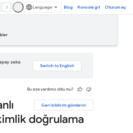
/
Blog
Konsola git
Oturum aç
kler
 yapay zeka
Bu size yardımcı oldu mu?
nlı
Geri bildirim gönderin
 kimlik doğrulama