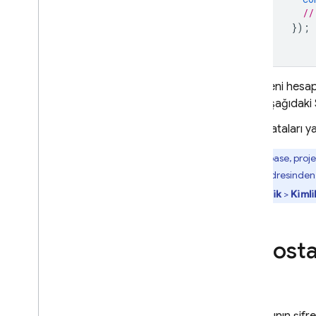
//
});
Telefon Numarası Doğrulama
App Check
Yeni hesap
aşağıdaki 
SQL Connect
Hataları ya
Cloud Firestore
Firebase, proj
Realtime Database
aynı IP adresinden 
(
Güvenlik
>
Kiml
Storage
E-posta
Güvenlik Kuralları
App Hosting
Hosting