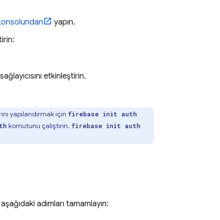
onsolundan
yapın.
irin:
layıcısını etkinleştirin.
rını yapılandırmak için
firebase init auth
komutunu çalıştırın.
th
firebase init auth
a aşağıdaki adımları tamamlayın: