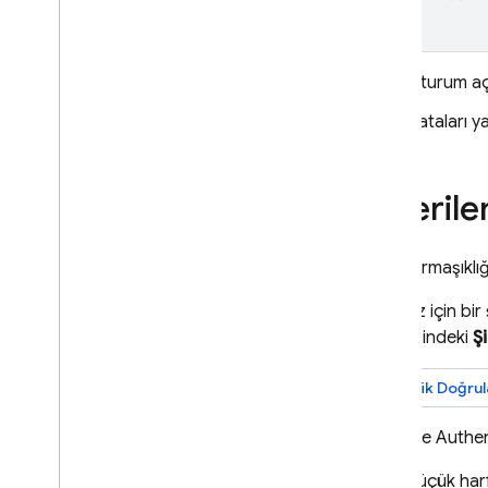
Oturum açm
Hataları ya
Önerilen
Şifre karmaşıklığ
Projeniz için bir
sekmesindeki
Ş
Kimlik Doğrul
Firebase Authen
Küçük harf