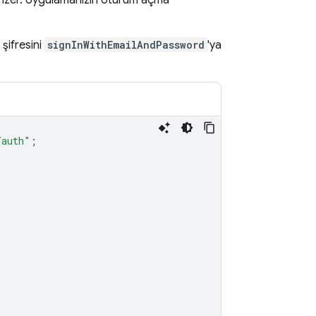
benzer. Uygulamanızın oturum açma
 şifresini
signInWithEmailAndPassword
'ya
/auth"
;