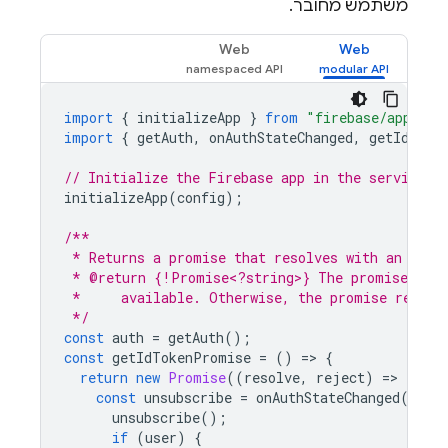
משתמש מחובר.
Web
Web
import
{
initializeApp
}
from
"firebase/app"
;
import
{
getAuth
,
onAuthStateChanged
,
getIdToke
// Initialize the Firebase app in the service w
initializeApp
(
config
);
/**
 * Returns a promise that resolves with an ID t
 * @return {!Promise<?string>} The promise that
 *     available. Otherwise, the promise resolv
 */
const
auth
=
getAuth
();
const
getIdTokenPromise
=
()
=
>
{
return
new
Promise
((
resolve
,
reject
)
=
>
{
const
unsubscribe
=
onAuthStateChanged
(
auth
unsubscribe
();
if
(
user
)
{