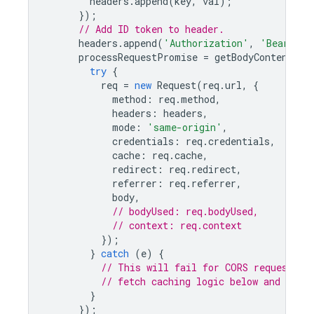
headers
.
append
(
key
,
val
);
});
// Add ID token to header.
headers
.
append
(
'Authorization'
,
'Bearer '
processRequestPromise
=
getBodyContent
(
re
try
{
req
=
new
Request
(
req
.
url
,
{
method
:
req
.
method
,
headers
:
headers
,
mode
:
'same-origin'
,
credentials
:
req
.
credentials
,
cache
:
req
.
cache
,
redirect
:
req
.
redirect
,
referrer
:
req
.
referrer
,
body
,
// bodyUsed: req.bodyUsed,
// context: req.context
});
}
catch
(
e
)
{
// This will fail for CORS requests. 
// fetch caching logic below and do no
}
});