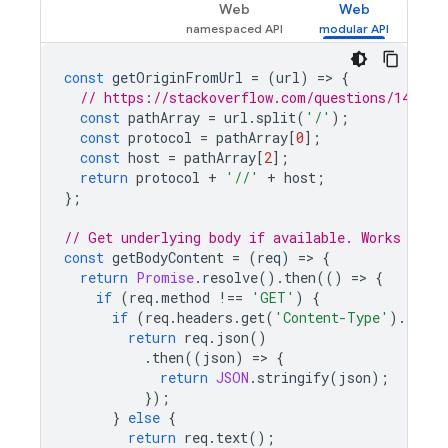
Web
Web
const
getOriginFromUrl
=
(
url
)
=
>
{
// https://stackoverflow.com/questions/142088
const
pathArray
=
url
.
split
(
'/'
);
const
protocol
=
pathArray
[
0
];
const
host
=
pathArray
[
2
];
return
protocol
+
'//'
+
host
;
};
// Get underlying body if available. Works for 
const
getBodyContent
=
(
req
)
=
>
{
return
Promise
.
resolve
().
then
(()
=
>
{
if
(
req
.
method
!==
'GET'
)
{
if
(
req
.
headers
.
get
(
'Content-Type'
).
index
return
req
.
json
()
.
then
((
json
)
=
>
{
return
JSON
.
stringify
(
json
);
});
}
else
{
return
req
.
text
();