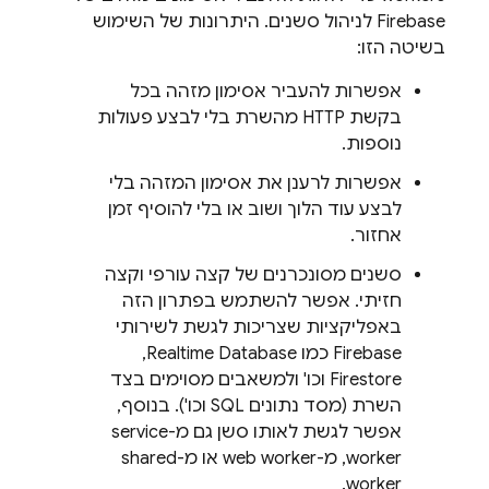
Firebase לניהול סשנים. היתרונות של השימוש
בשיטה הזו:
אפשרות להעביר אסימון מזהה בכל
בקשת HTTP מהשרת בלי לבצע פעולות
נוספות.
אפשרות לרענן את אסימון המזהה בלי
לבצע עוד הלוך ושוב או בלי להוסיף זמן
אחזור.
סשנים מסונכרנים של קצה עורפי וקצה
חזיתי. אפשר להשתמש בפתרון הזה
באפליקציות שצריכות לגשת לשירותי
Firebase כמו Realtime Database,‏
Firestore וכו' ולמשאבים מסוימים בצד
השרת (מסד נתונים SQL וכו'). בנוסף,
אפשר לגשת לאותו סשן גם מ-service
worker, מ-web worker או מ-shared
worker.