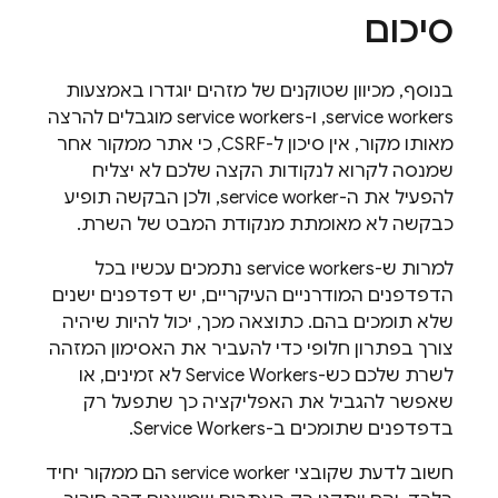
סיכום
בנוסף, מכיוון שטוקנים של מזהים יוגדרו באמצעות
service workers, ו-service workers מוגבלים להרצה
מאותו מקור, אין סיכון ל-CSRF, כי אתר ממקור אחר
שמנסה לקרוא לנקודות הקצה שלכם לא יצליח
להפעיל את ה-service worker, ולכן הבקשה תופיע
כבקשה לא מאומתת מנקודת המבט של השרת.
למרות ש-service workers נתמכים עכשיו בכל
הדפדפנים המודרניים העיקריים, יש דפדפנים ישנים
שלא תומכים בהם. כתוצאה מכך, יכול להיות שיהיה
צורך בפתרון חלופי כדי להעביר את האסימון המזהה
לשרת שלכם כש-Service Workers לא זמינים, או
שאפשר להגביל את האפליקציה כך שתפעל רק
בדפדפנים שתומכים ב-Service Workers.
חשוב לדעת שקובצי service worker הם ממקור יחיד