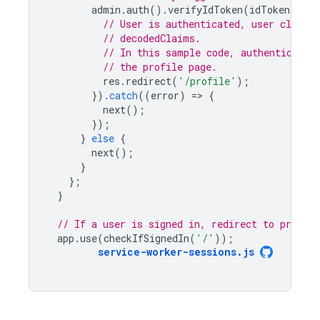
admin
.
auth
().
verifyIdToken
(
idToken
).
the
// User is authenticated, user claims
// decodedClaims.
// In this sample code, authenticated
// the profile page.
res
.
redirect
(
'/profile'
);
}).
catch
((
error
)
=
>
{
next
();
});
}
else
{
next
();
}
};
}
// If a user is signed in, redirect to profile
app
.
use
(
checkIfSignedIn
(
'/'
));
service
-
worker
-
sessions
.
js