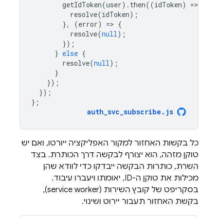
getIdToken
(
user
).
then
((
idToken
)
=
>
{
resolve
(
idToken
);
},
(
error
)
=
>
{
resolve
(
null
);
});
}
else
{
resolve
(
null
);
}
});
});
};
auth_svc_subscribe
.
js
כל בקשות האחזור למקור האפליקציה ייורטו, ואם יש
טוקן מזהה, הוא יצורף לבקשה דרך הכותרת. בצד
השרת, כותרות הבקשה ייבדקו כדי לוודא שהן
מכילות את טוקן ה-ID, יאומתו ויעברו עיבוד.
בסקריפט של קובץ השירות (service worker),
בקשת האחזור תעבור יירוט ושינוי.