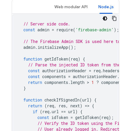
Web modular API
Node.js
// Server side code.
const
admin
=
require
(
'firebase-admin'
);
// The Firebase Admin SDK is used here to ver
admin
.
initializeApp
();
function
getIdToken
(
req
)
{
// Parse the injected ID token from the req
const
authorizationHeader
=
req
.
headers
.
auth
const
components
=
authorizationHeader
.
spli
return
components
.
length
 > 
1
?
components
[
1
}
function
checkIfSignedIn
(
url
)
{
return
(
req
,
res
,
next
)
=
>
{
if
(
req
.
url
==
url
)
{
const
idToken
=
getIdToken
(
req
);
// Verify the ID token using the Fireba
// User already logged in. Redirect to p