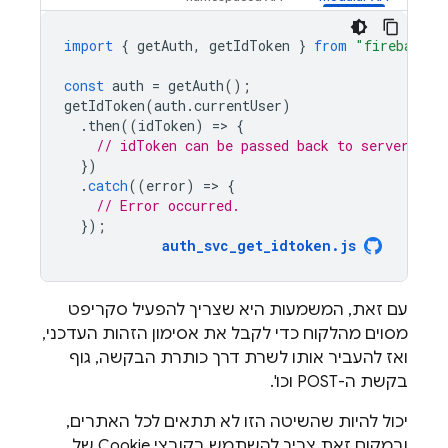
import
{
getAuth
,
getIdToken
}
from
"firebase/a
const
auth
=
getAuth
();
getIdToken
(
auth
.
currentUser
)
.
then
((
idToken
)
=
>
{
// idToken can be passed back to server.
})
.
catch
((
error
)
=
>
{
// Error occurred.
});
auth_svc_get_idtoken
.
js
עם זאת, המשמעות היא שצריך להפעיל סקריפט
מסוים מהלקוח כדי לקבל את אסימון הזהות העדכני,
ואז להעביר אותו לשרת דרך כותרת הבקשה, גוף
בקשת ה-POST וכו'.
יכול להיות שהשיטה הזו לא תתאים לכל האתרים,
ובמקום זאת צריך להשתמש בקובצי Cookie של