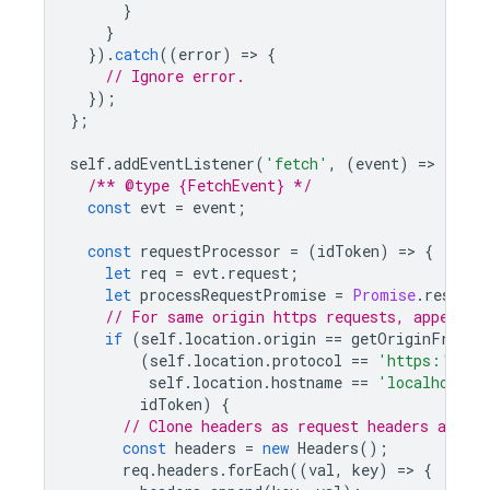
}
}
}).
catch
((
error
)
=
>
{
// Ignore error.
});
};
self
.
addEventListener
(
'fetch'
,
(
event
)
=
>
{
/** @type {FetchEvent} */
const
evt
=
event
;
const
requestProcessor
=
(
idToken
)
=
>
{
let
req
=
evt
.
request
;
let
processRequestPromise
=
Promise
.
resolve
// For same origin https requests, append i
if
(
self
.
location
.
origin
==
getOriginFromUr
(
self
.
location
.
protocol
==
'https:'
||
self
.
location
.
hostname
==
'localhost'
)
idToken
)
{
// Clone headers as request headers are i
const
headers
=
new
Headers
();
req
.
headers
.
forEach
((
val
,
key
)
=
>
{