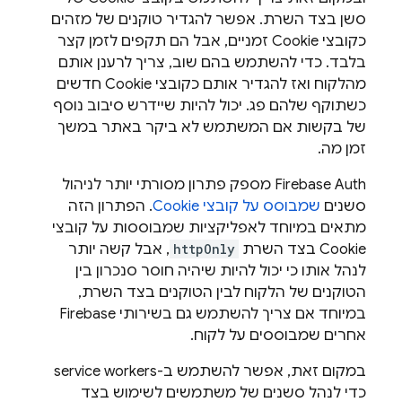
סשן בצד השרת. אפשר להגדיר טוקנים של מזהים
כקובצי Cookie זמניים, אבל הם תקפים לזמן קצר
בלבד. כדי להשתמש בהם שוב, צריך לרענן אותם
מהלקוח ואז להגדיר אותם כקובצי Cookie חדשים
כשתוקף שלהם פג. יכול להיות שיידרש סיבוב נוסף
של בקשות אם המשתמש לא ביקר באתר במשך
זמן מה.
‫Firebase Auth מספק פתרון מסורתי יותר לניהול
סשנים
שמבוסס על קובצי Cookie
. הפתרון הזה
מתאים במיוחד לאפליקציות שמבוססות על קובצי
Cookie בצד השרת
httpOnly
, אבל קשה יותר
לנהל אותו כי יכול להיות שיהיה חוסר סנכרון בין
הטוקנים של הלקוח לבין הטוקנים בצד השרת,
במיוחד אם צריך להשתמש גם בשירותי Firebase
אחרים שמבוססים על לקוח.
במקום זאת, אפשר להשתמש ב-service workers
כדי לנהל סשנים של משתמשים לשימוש בצד