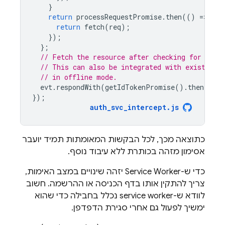
}
return
processRequestPromise
.
then
(()
=
>
{
return
fetch
(
req
);
});
};
// Fetch the resource after checking for the 
// This can also be integrated with existing 
// in offline mode.
evt
.
respondWith
(
getIdTokenPromise
().
then
(
requ
});
auth_svc_intercept
.
js
כתוצאה מכך, לכל הבקשות המאומתות תמיד יועבר
אסימון מזהה בכותרת ללא עיבוד נוסף.
כדי ש-Service Worker יזהה שינויים במצב האימות,
צריך להתקין אותו בדף הכניסה או ההרשמה. חשוב
לוודא ש-service worker נכלל בחבילה כדי שהוא
ימשיך לפעול גם אחרי סגירת הדפדפן.