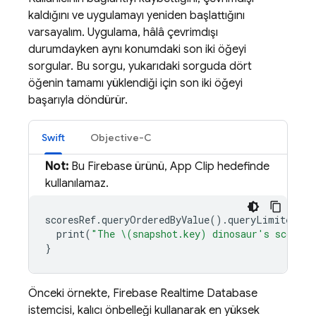
kaldığını ve uygulamayı yeniden başlattığını
varsayalım. Uygulama, hâlâ çevrimdışı
durumdayken aynı konumdaki son iki öğeyi
sorgular. Bu sorgu, yukarıdaki sorguda dört
öğenin tamamı yüklendiği için son iki öğeyi
başarıyla döndürür.
Swift
Objective-C
Not:
Bu Firebase ürünü, App Clip hedefinde
kullanılamaz.
scoresRef
.
queryOrderedByValue
().
queryLimited
(
to
print
(
"The \(snapshot.key) dinosaur's score i
}
Önceki örnekte,
Firebase Realtime Database
istemcisi, kalıcı önbelleği kullanarak en yüksek