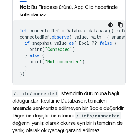
Not:
Bu Firebase ürünü, App Clip hedefinde
kullanılamaz.
let
connectedRef
=
Database
.
database
().
referenc
connectedRef
.
observe
(.
value
,
with
:
{
snapshot
i
if
snapshot
.
value
as
?
Bool
??
false
{
print
(
"Connected"
)
}
else
{
print
(
"Not connected"
)
}
})
/.info/connected
, istemcinin durumuna bağlı
olduğundan
Realtime Database
istemcileri
arasında senkronize edilmeyen bir Boole değeridir.
Diğer bir deyişle, bir istemci
/.info/connected
değerini yanlış olarak okursa ayrı bir istemcinin de
yanlış olarak okuyacağı garanti edilmez.