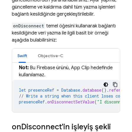
güncellemelerden yararlanabilirsiniz. Ayar yapma,
güncelleme ve kaldırma dahil tüm yazma işlemleri
bağlantı kesildiğinde gerçekleştirilebilir.
onDisconnect
temel öğesini kullanarak bağlantı
kesildiğinde veri yazma ile ilgili basit bir örneği
aşağıda bulabilirsiniz:
Swift
Objective-C
Not:
Bu Firebase ürünü, App Clip hedefinde
kullanılamaz.
let
presenceRef
=
Database
.
database
()
.
reference
//
Write
a
string
when
this
client
loses
connect
presenceRef
.
onDisconnectSetValue
(
"I disconnecte
on
Disconnect'in işleyiş şekli