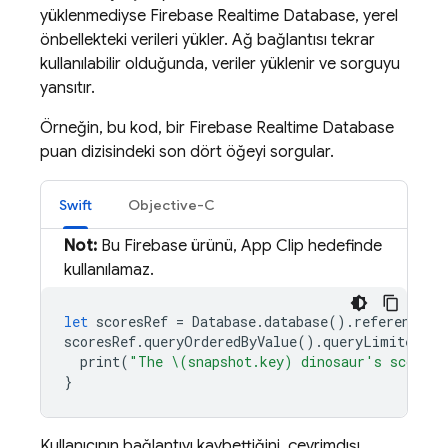
yüklenmediyse
Firebase Realtime Database
, yerel
önbellekteki verileri yükler. Ağ bağlantısı tekrar
kullanılabilir olduğunda, veriler yüklenir ve sorguyu
yansıtır.
Örneğin, bu kod, bir
Firebase Realtime Database
puan dizisindeki son dört öğeyi sorgular.
Swift
Objective-C
Not:
Bu Firebase ürünü, App Clip hedefinde
kullanılamaz.
let
scoresRef
=
Database
.
database
().
reference
(
w
scoresRef
.
queryOrderedByValue
().
queryLimited
(
to
print
(
"The \(snapshot.key) dinosaur's score i
}
Kullanıcının bağlantıyı kaybettiğini, çevrimdışı