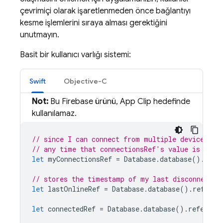
çevrimiçi olarak işaretlenmeden önce bağlantıyı
kesme işlemlerini sıraya alması gerektiğini
unutmayın.
Basit bir kullanıcı varlığı sistemi:
Swift
Objective-C
Not:
Bu Firebase ürünü, App Clip hedefinde
kullanılamaz.
// since I can connect from multiple devices, w
// any time that connectionsRef's value is null
let
myConnectionsRef
=
Database
.
database
().
refe
// stores the timestamp of my last disconnect (
let
lastOnlineRef
=
Database
.
database
().
referen
let
connectedRef
=
Database
.
database
().
referenc