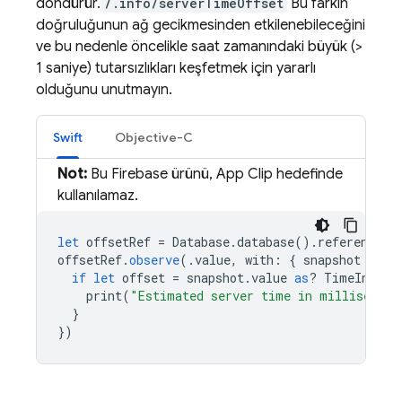
döndürür.
/.info/serverTimeOffset
Bu farkın
doğruluğunun ağ gecikmesinden etkilenebileceğini
ve bu nedenle öncelikle saat zamanındaki büyük (>
1 saniye) tutarsızlıkları keşfetmek için yararlı
olduğunu unutmayın.
Swift
Objective-C
Not:
Bu Firebase ürünü, App Clip hedefinde
kullanılamaz.
let
offsetRef
=
Database
.
database
().
reference
(
w
offsetRef
.
observe
(.
value
,
with
:
{
snapshot
in
if
let
offset
=
snapshot
.
value
as
?
TimeInterv
print
(
"Estimated server time in millisecond
}
})