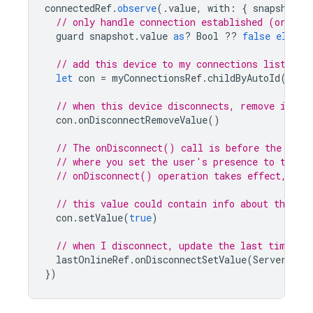
connectedRef
.
observe
(.
value
,
with
:
{
snapshot
i
// only handle connection established (or I'v
guard
snapshot
.
value
as
?
Bool
??
false
else
{
// add this device to my connections list
let
con
=
myConnectionsRef
.
childByAutoId
()
// when this device disconnects, remove it.
con
.
onDisconnectRemoveValue
()
// The onDisconnect() call is before the call
// where you set the user's presence to true 
// onDisconnect() operation takes effect, lea
// this value could contain info about the de
con
.
setValue
(
true
)
// when I disconnect, update the last time I 
lastOnlineRef
.
onDisconnectSetValue
(
ServerValu
})