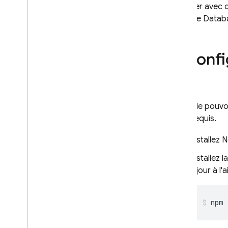
partager avec d
Extensions
Realtime Databa
Présentation
Exemples de cas d'utilisation
1
.
Config
Utiliser une extension dans
votre projet
Aperçu
Installer une extension
Avant de pouvo
Gérer les extensions installées
outils requis.
Autorisations accordées à
une extension
Installez 
Gérer les configurations avec
Installez 
des fichiers manifestes
à jour à l'
Questions fréquentes sur
l'obsolescence
Extensions de Firebase
npm
E-mail de déclenchement
Supprimer les données