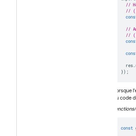
// H
// (
cons
// A
// (
cons
cons
res
.
});
Lorsque l'
au code de
functions/
const