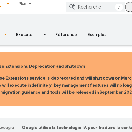
Plus
/
Exécuter
Référence
Exemples
se Extensions Deprecation and Shutdown
se Extensions service is deprecated and will shut down on March
 will execute indefinitely, key management features will no longe
 migration guidance and tools will be released in September 202
Google utilise la technologie IA pour traduire le con