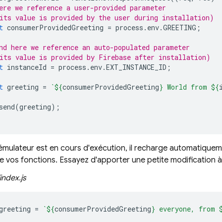
ere we reference a user-provided parameter
its value is provided by the user during installation)
t
consumerProvidedGreeting
=
process
.
env
.
GREETING
;
nd here we reference an auto-populated parameter
its value is provided by Firebase after installation)
t
instanceId
=
process
.
env
.
EXT_INSTANCE_ID
;
t
greeting
=
`
${
consumerProvidedGreeting
}
 World from 
${
send
(
greeting
);
émulateur est en cours d'exécution, il recharge automatique
 vos fonctions. Essayez d'apporter une petite modification à
index.js
greeting
=
`
${
consumerProvidedGreeting
}
 everyone, from 