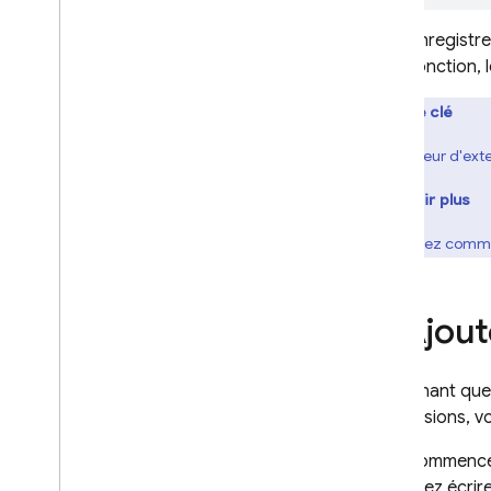
Enregistre
fonction, 
Idée clé
L'émulateur d'ext
En savoir plus
Découvrez comm
3
.
Ajout
Maintenant que
d'extensions, v
Pour commencer,
souhaitez écrire