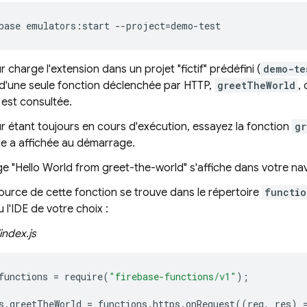
base
emulators:start
--project
=
demo-test
r charge l'extension dans un projet "fictif" prédéfini (
demo-te
'une seule fonction déclenchée par HTTP,
greetTheWorld
,
e est consultée.
r étant toujours en cours d'exécution, essayez la fonction
gr
lle a affichée au démarrage.
 "Hello World from greet-the-world" s'affiche dans votre nav
urce de cette fonction se trouve dans le répertoire
functio
u l'IDE de votre choix :
index.js
functions
=
require
(
"firebase-functions/v1"
);
s
.
greetTheWorld
=
functions
.
https
.
onRequest
((
req
,
res
)