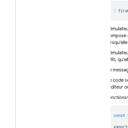
PRODUITS ASSOCIÉS
fire
Cloud Messaging
Remote Config
L'émulateu
compose d
lorsqu'ell
L'émulateu
l'URL qu'e
Le message
Le code so
l'éditeur o
functions/
const
export