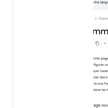
votre lang
App Check
Firebase
Docum
SQL Connect
Comme
Cloud Firestore
Realtime Database
Storage
Sur cette pag
1. Configurer vo
Règles de sécurité
2. Essayer l'exe
3. Ajouter des 
App Hosting
4. Écrire une f
5. Déclarer les A
Hosting
Cloud Functions
Cette page vous