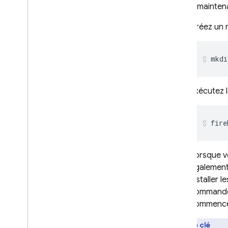
Utilisez mainten
utilisateur
Générateur de bundle
Créez un r
Firestore
Redimensionner des images
Exporter des collections vers
mkdi
Big
Query
Traduire du texte
Exécutez
Compteur distribué
Raccourcir les URL
Limiter les nœuds enfants
fire
Créer et publier des
extensions
Lorsque v
Aperçu
également 
Migrer une extension vers
installer 
Cloud Functions
commande 
Premiers pas
commencer
Écrire des fonctions
Idée clé