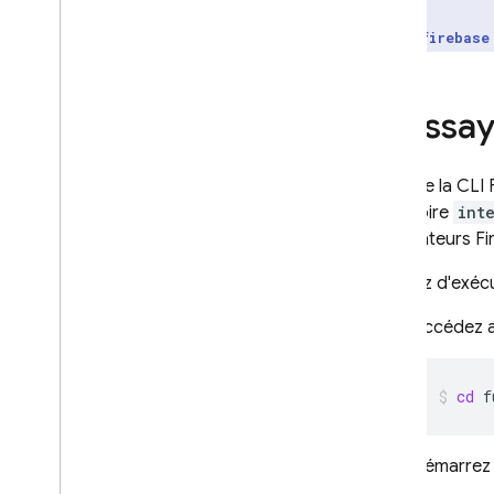
Configurer les paramètres
Utilisez
firebase
Gérer des événements de
cycle de vie
Ajouter des hooks utilisateur
2
.
Essaye
Configurer l'accès approprié
Créer de la documentation
utilisateur
Lorsque la CLI F
répertoire
int
S'inscrire en tant qu'éditeur
d'émulateurs Fi
Publier une extension
Essayez d'exécu
Documentation de référence
Accédez a
pour extension
.
yaml
Accord pour les éditeurs
cd
f
d'extensions Firebase
Firebase ML
Démarrez 