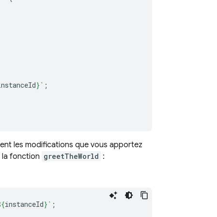
instanceId
}
`
;
ment les modifications que vous apportez
 la fonction
greetTheWorld
:
${
instanceId
}
`
;