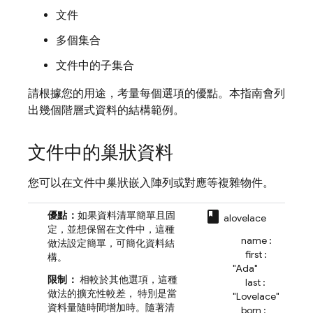
文件
多個集合
文件中的子集合
請根據您的用途，考量每個選項的優點。本指南會列
出幾個階層式資料的結構範例。
文件中的巢狀資料
您可以在文件中巢狀嵌入陣列或對應等複雜物件。
class
優點：
如果資料清單簡單且固
alovelace
定，並想保留在文件中，這種
name :
做法設定簡單，可簡化資料結
first :
構。
"Ada"
限制：
相較於其他選項，這種
last :
做法的擴充性較差， 特別是當
"Lovelace"
資料量隨時間增加時。隨著清
born :