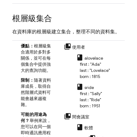
根層級集合
在資料庫的根層級建立集合，整理不同的資料集。
collections_bookmark
優點：
根層級集
使用者
合適用於多對多
class
關係，並可在每
alovelace
個集合中提供強
first : "Ada"
大的查詢功能。
last : "Lovelace"
born : 1815
限制：
隨著資料
class
庫成長，取得自
sride
然階層式資料可
first : "Sally"
能會越來越複
last : "Ride"
雜。
born : 1951
可能的用途為
collections_bookmark
間會議室
何？
舉例來說，
class
您可以在同一個
軟體
即時通訊應用程