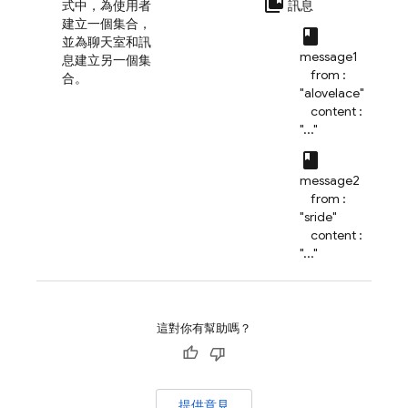
collections_bookmark
式中，為使用者
訊息
建立一個集合，
class
並為聊天室和訊
message1
息建立另一個集
from :
合。
"alovelace"
content :
"..."
class
message2
from :
"sride"
content :
"..."
這對你有幫助嗎？
提供意見