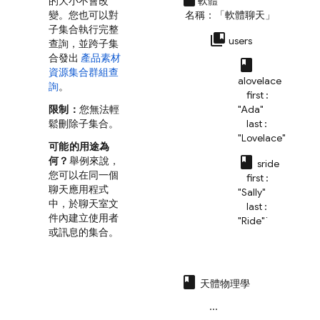
的大小不會改
軟體
變。您也可以對
名稱：「軟體聊天」
子集合執行完整
collections_bookmark
users
查詢，並跨子集
合發出
產品素材
class
資源集合群組查
alovelace
詢
。
first :
限制：
您無法輕
"Ada"
鬆刪除子集合。
last :
"Lovelace"
可能的用途為
class
何？
舉例來說，
sride
您可以在同一個
first :
聊天應用程式
"Sally"
中，於聊天室文
last :
件內建立使用者
"Ride"`
或訊息的集合。
class
天體物理學
...