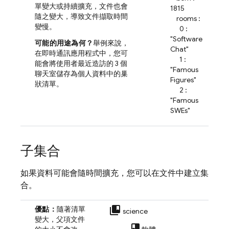
單變大或持續擴充，文件也會
1815
隨之變大，導致文件擷取時間
rooms :
變慢。
0 :
"Software
可能的用途為何？
舉例來說，
Chat"
在即時通訊應用程式中，您可
1 :
能會將使用者最近造訪的 3 個
"Famous
聊天室儲存為個人資料中的巢
Figures"
狀清單。
2 :
"Famous
SWEs"
子集合
如果資料可能會隨時間擴充，您可以在文件中建立集
合。
collections_bookmark
優點：
隨著清單
science
變大，父項文件
class