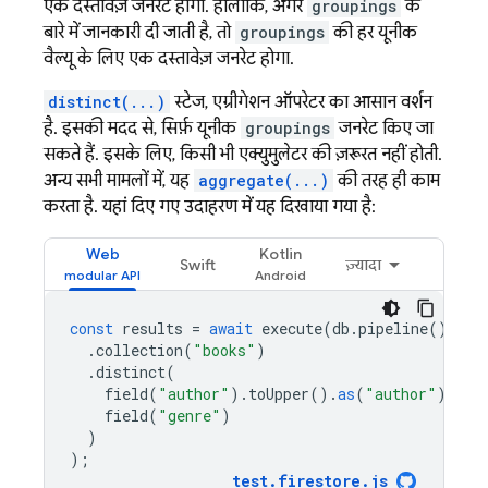
एक दस्तावेज़ जनरेट होगा. हालांकि, अगर
groupings
के
बारे में जानकारी दी जाती है, तो
groupings
की हर यूनीक
वैल्यू के लिए एक दस्तावेज़ जनरेट होगा.
distinct(...)
स्टेज, एग्रीगेशन ऑपरेटर का आसान वर्शन
है. इसकी मदद से, सिर्फ़ यूनीक
groupings
जनरेट किए जा
सकते हैं. इसके लिए, किसी भी एक्युमुलेटर की ज़रूरत नहीं होती.
अन्य सभी मामलों में, यह
aggregate(...)
की तरह ही काम
करता है. यहां दिए गए उदाहरण में यह दिखाया गया है:
Web
Kotlin
Swift
ज़्यादा
const
results
=
await
execute
(
db
.
pipeline
()
.
collection
(
"books"
)
.
distinct
(
field
(
"author"
).
toUpper
().
as
(
"author"
),
field
(
"genre"
)
)
);
test
.
firestore
.
js