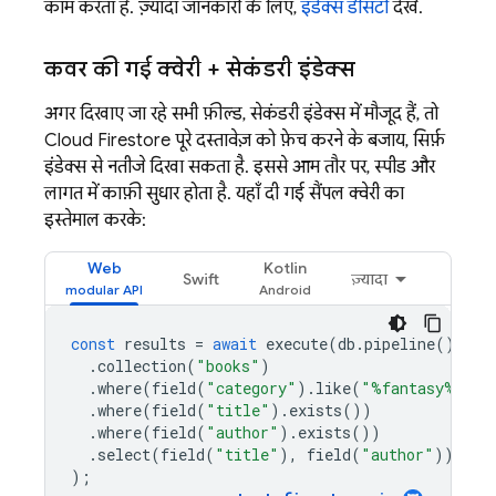
काम करता है. ज़्यादा जानकारी के लिए,
इंडेक्स डेंसिटी
देखें.
कवर की गई क्वेरी + सेकंडरी इंडेक्स
अगर दिखाए जा रहे सभी फ़ील्ड, सेकंडरी इंडेक्स में मौजूद हैं, तो
Cloud Firestore
पूरे दस्तावेज़ को फ़ेच करने के बजाय, सिर्फ़
इंडेक्स से नतीजे दिखा सकता है. इससे आम तौर पर, स्पीड और
लागत में काफ़ी सुधार होता है. यहाँ दी गई सैंपल क्वेरी का
इस्तेमाल करके:
Web
Kotlin
Swift
ज़्यादा
const
results
=
await
execute
(
db
.
pipeline
()
.
collection
(
"books"
)
.
where
(
field
(
"category"
).
like
(
"%fantasy%"
))
.
where
(
field
(
"title"
).
exists
())
.
where
(
field
(
"author"
).
exists
())
.
select
(
field
(
"title"
),
field
(
"author"
))
);