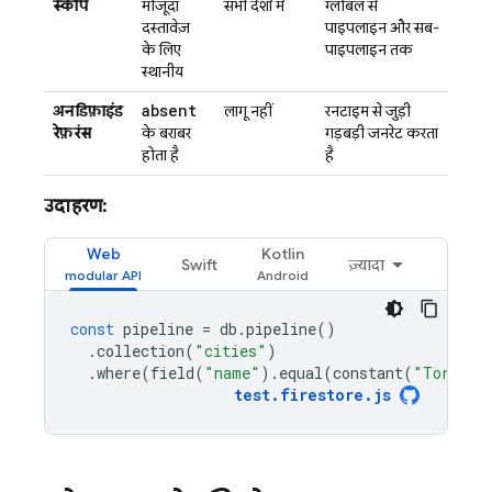
स्कोप
मौजूदा
सभी देशों में
ग्लोबल से
दस्तावेज़
पाइपलाइन और सब-
के लिए
पाइपलाइन तक
स्थानीय
absent
अनडिफ़ाइंड
लागू नहीं
रनटाइम से जुड़ी
रेफ़रंस
के बराबर
गड़बड़ी जनरेट करता
होता है
है
उदाहरण:
Web
Kotlin
Swift
ज़्यादा
const
pipeline
=
db
.
pipeline
()
.
collection
(
"cities"
)
.
where
(
field
(
"name"
).
equal
(
constant
(
"Toronto
test
.
firestore
.
js