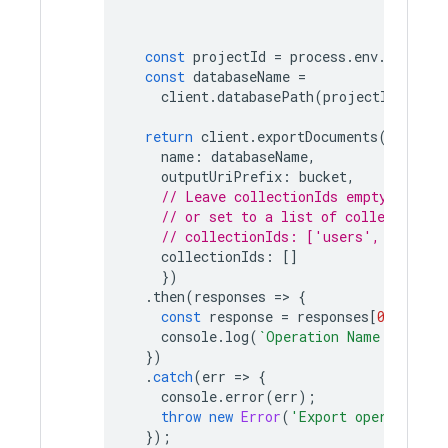
const
projectId
=
process
.
env
.
GCP_PRO
const
databaseName
=
client
.
databasePath
(
projectId
,
'(de
return
client
.
exportDocuments
({
name
:
databaseName
,
outputUriPrefix
:
bucket
,
// Leave collectionIds empty to exp
// or set to a list of collection I
// collectionIds: ['users', 'posts'
collectionIds
:
[]
})
.
then
(
responses
=
>
{
const
response
=
responses
[
0
];
console
.
log
(
`Operation Name: 
${
resp
})
.
catch
(
err
=
>
{
console
.
error
(
err
);
throw
new
Error
(
'Export operation f
});