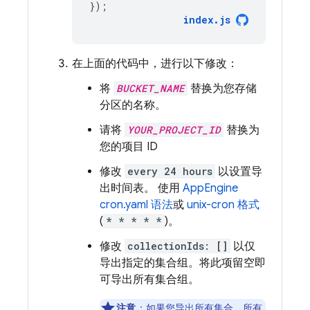
});
index
.
js
在上面的代码中，进行以下修改：
将
BUCKET_NAME
替换为您存储
分区的名称。
请将
YOUR_PROJECT_ID
替换为
您的项目 ID
修改
every 24 hours
以设置导
出时间表。 使用
AppEngine
cron.yaml 语法
或
unix-cron 格式
(
* * * * *
)。
修改
collectionIds: []
以仅
导出指定的集合组。将此项留空即
可导出所有集合组。
注意
：如果您导出所有集合，所有