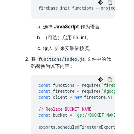
firebase init functions --project 
PROJE
选择
JavaScript
作为语言。
（可选）启用 ESLint。
输入
y
来安装依赖项。
将
functions/index.js
文件中的代
码替换为以下内容：
const
functions
=
require
(
'firebase-fun
const
firestore
=
require
(
'@google-clou
const
client
=
new
firestore
.
v1
.
Firesto
// Replace BUCKET_NAME
const
bucket
=
'gs://BUCKET_NAME'
;
exports
.
scheduledFirestoreExport
=
func