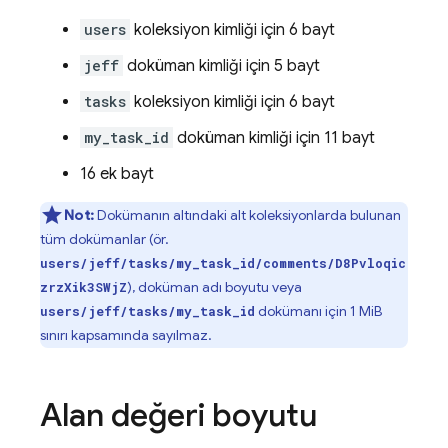
users
koleksiyon kimliği için 6 bayt
jeff
doküman kimliği için 5 bayt
tasks
koleksiyon kimliği için 6 bayt
my_task_id
doküman kimliği için 11 bayt
16 ek bayt
Not:
Dokümanın altındaki alt koleksiyonlarda bulunan
tüm dokümanlar (ör.
users/jeff/tasks/my_task_id/comments/D8Pvloqic
), doküman adı boyutu veya
zrzXik3SWjZ
dokümanı için 1 MiB
users/jeff/tasks/my_task_id
sınırı kapsamında sayılmaz.
Alan değeri boyutu