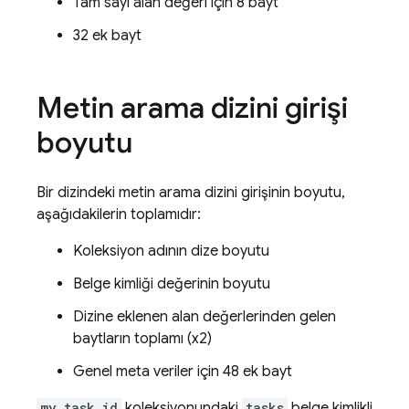
Tam sayı alan değeri için 8 bayt
32 ek bayt
Metin arama dizini girişi
boyutu
Bir dizindeki metin arama dizini girişinin boyutu,
aşağıdakilerin toplamıdır:
Koleksiyon adının dize boyutu
Belge kimliği değerinin boyutu
Dizine eklenen alan değerlerinden gelen
baytların toplamı (x2)
Genel meta veriler için 48 ek bayt
my_task_id
koleksiyonundaki
tasks
belge kimlikli