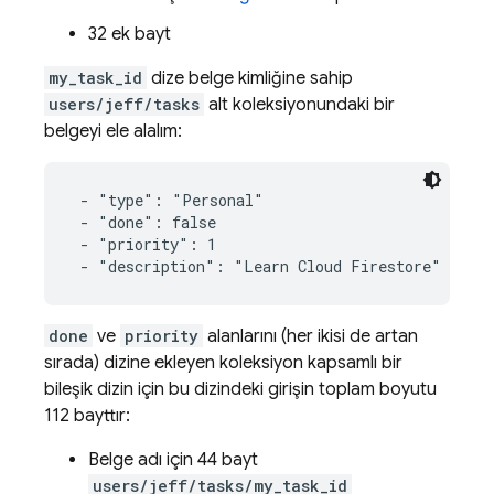
32 ek bayt
my_task_id
dize belge kimliğine sahip
users/jeff/tasks
alt koleksiyonundaki bir
belgeyi ele alalım:
 - "type": "Personal"

 - "done": false

 - "priority": 1

 - "description": "Learn Cloud Firestore"
done
ve
priority
alanlarını (her ikisi de artan
sırada) dizine ekleyen koleksiyon kapsamlı bir
bileşik dizin için bu dizindeki girişin toplam boyutu
112 bayttır:
Belge adı için 44 bayt
users/jeff/tasks/my_task_id