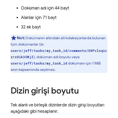
Doküman adı için 44 bayt
Alanlar için 71 bayt
32 ek bayt
Not:
Dokümanın altındaki alt koleksiyonlarda bulunan
tüm dokümanlar (ör.
users/jeff/tasks/my_task_id/comments/D8Pvloqic
), doküman adı boyutu veya
zrzXik3SWjZ
dokümanı için 1 MiB
users/jeff/tasks/my_task_id
sınırı kapsamında sayılmaz.
Dizin girişi boyutu
Tek alanlı ve birleşik dizinlerde dizin girişi boyutları
aşağıdaki gibi hesaplanır.