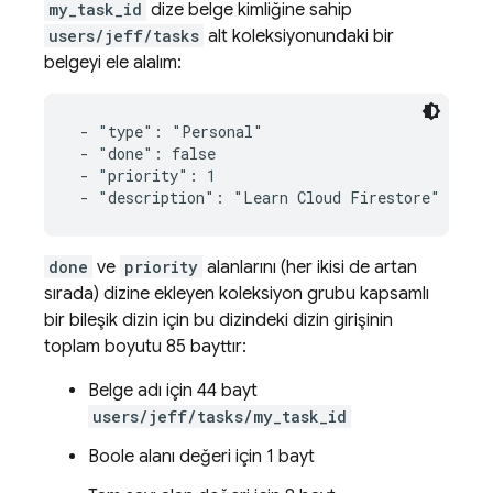
my_task_id
dize belge kimliğine sahip
users/jeff/tasks
alt koleksiyonundaki bir
belgeyi ele alalım:
 - "type": "Personal"

 - "done": false

 - "priority": 1

 - "description": "Learn Cloud Firestore"
done
ve
priority
alanlarını (her ikisi de artan
sırada) dizine ekleyen koleksiyon grubu kapsamlı
bir bileşik dizin için bu dizindeki dizin girişinin
toplam boyutu 85 bayttır:
Belge adı için 44 bayt
users/jeff/tasks/my_task_id
Boole alanı değeri için 1 bayt