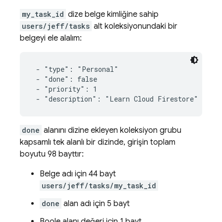
my_task_id
dize belge kimliğine sahip
users/jeff/tasks
alt koleksiyonundaki bir
belgeyi ele alalım:
 - "type": "Personal"

 - "done": false

 - "priority": 1

 - "description": "Learn Cloud Firestore"
done
alanını dizine ekleyen koleksiyon grubu
kapsamlı tek alanlı bir dizinde, girişin toplam
boyutu 98 bayttır:
Belge adı için 44 bayt
users/jeff/tasks/my_task_id
done
alan adı için 5 bayt
Boole alanı değeri için 1 bayt