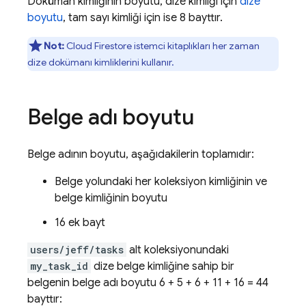
Doküman kimliğinin boyutu, dize kimliği için
dize
boyutu
, tam sayı kimliği için ise 8 bayttır.
Not:
Cloud Firestore
istemci kitaplıkları her zaman
dize dokümanı kimliklerini kullanır.
Belge adı boyutu
Belge adının boyutu, aşağıdakilerin toplamıdır:
Belge yolundaki her koleksiyon kimliğinin ve
belge kimliğinin boyutu
16 ek bayt
users/jeff/tasks
alt koleksiyonundaki
my_task_id
dize belge kimliğine sahip bir
belgenin belge adı boyutu 6 + 5 + 6 + 11 + 16 = 44
bayttır: