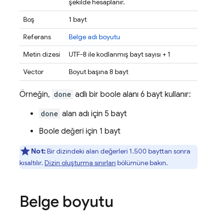
şekilde hesaplanır.
Boş
1 bayt
Referans
Belge adı boyutu
Metin dizesi
UTF-8 ile kodlanmış bayt sayısı + 1
Vector
Boyut başına 8 bayt
Örneğin,
done
adlı bir boole alanı 6 bayt kullanır:
done
alan adı için 5 bayt
Boole değeri için 1 bayt
Not:
Bir dizindeki alan değerleri 1.500 bayttan sonra
kısaltılır.
Dizin oluşturma sınırları
bölümüne bakın.
Belge boyutu