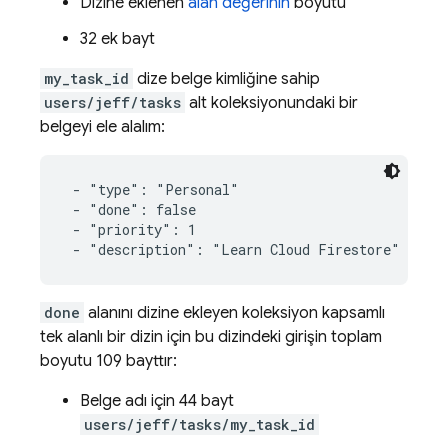
Dizine eklenen
alan değerinin
boyutu
32 ek bayt
my_task_id
dize belge kimliğine sahip
users/jeff/tasks
alt koleksiyonundaki bir
belgeyi ele alalım:
 - "type": "Personal"

 - "done": false

 - "priority": 1

 - "description": "Learn Cloud Firestore"
done
alanını dizine ekleyen koleksiyon kapsamlı
tek alanlı bir dizin için bu dizindeki girişin toplam
boyutu 109 bayttır:
Belge adı için 44 bayt
users/jeff/tasks/my_task_id