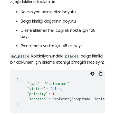
aşağıdakilerin toplamıdır:
Koleksiyon adının dize boyutu
Belge kimliği değerinin boyutu
Dizine eklenen her coğrafi nokta için 128
bayt
Genel meta veriler için 48 ek bayt
my_place
koleksiyonundaki
places
belge kimlikli
bir doküman için ekleme etkinliği örneğini inceleyin:
{
"type"
:
"Restaurant"
,
"visited"
:
false
,
"priority"
:
1
,
"location"
:
GeoPoint
(
longitude
,
latitude
)
}