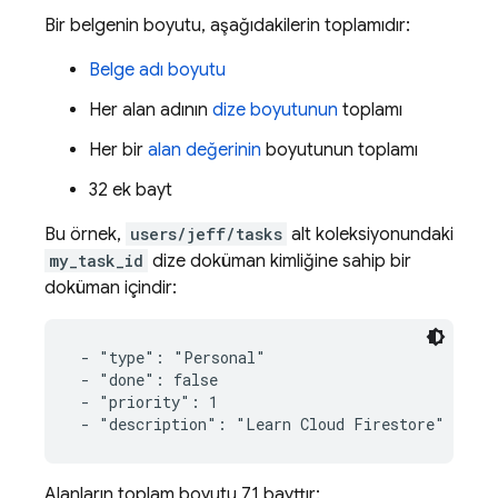
Bir belgenin boyutu, aşağıdakilerin toplamıdır:
Belge adı boyutu
Her alan adının
dize boyutunun
toplamı
Her bir
alan değerinin
boyutunun toplamı
32 ek bayt
Bu örnek,
users/jeff/tasks
alt koleksiyonundaki
my_task_id
dize doküman kimliğine sahip bir
doküman içindir:
 - "type": "Personal"

 - "done": false

 - "priority": 1

 - "description": "Learn Cloud Firestore"
Alanların toplam boyutu 71 bayttır: