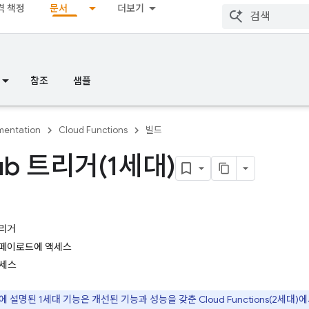
격 책정
문서
더보기
참조
샘플
entation
Cloud Functions
빌드
ub 트리거(1세대)
용
트리거
지 페이로드에 액세스
액세스
에 설명된 1세대 기능은 개선된 기능과 성능을 갖춘
Cloud Functions
(2세대)