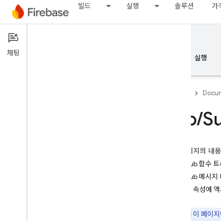
빌드
실행
솔루션
가
Documentation
Cloud Functions
채팅
개요
기본사항
AI
빌드
실행
Firebase
Docum
Pub
/
S
개요
이 페이지의 내
에뮬레이터 도구 모음
Pub/Sub 함수 
Pub/Sub 메시
Authentication
메시지 속성에 
전화번호 확인
참고:
이 페이지