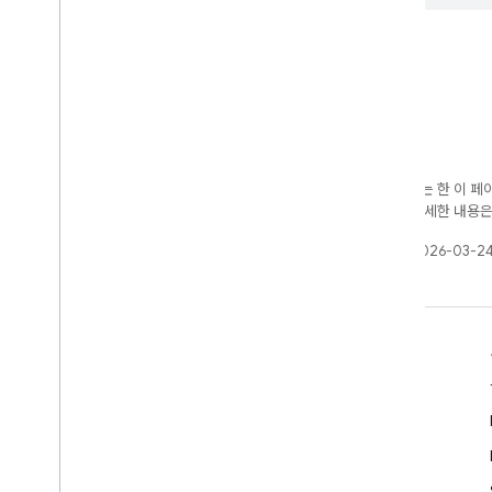
달리 명시되지 않는 한 이 
가 부여됩니다. 자세한 내용
최종 업데이트: 2026-03-24
알아보기
개발자 가이드
SDK 및 API 참조
샘플
라이브러리