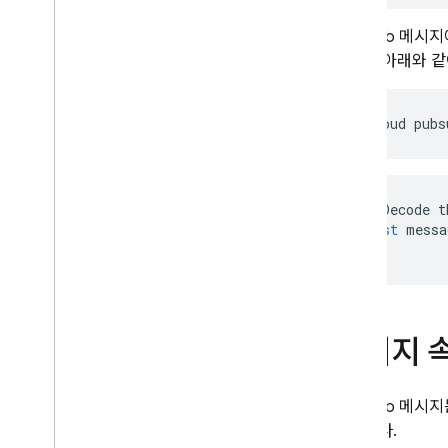
인증 트리거
Pub/Sub
메시지에
인증 트리거 차단
으려면 아래와 같
앱에서 함수 호출
HTTP 요청을 통한 함수 호출
Cloud Firestore 트리거
Cloud Storage 트리거
환경 구성
Cloud Tasks로 큐에 함수 추가
//
Decode
t
시작하기
const
messa
배포 및 런타임 옵션 관리
함수 구성
Pub
/
Sub 트리거
실시간 데이터베이스 트리거
메시지 
원격 구성 트리거
오류 보고
Pub/Sub
메시지는
일정에 따라 함수 실행
있습니다.
Test Lab 트리거