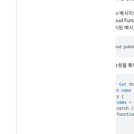
1세대 및 2세대 버전 비교
Pub/Sub
메시지
사용 사례 탐색
경우
Cloud Func
시작하기
함께 게시된 메시
2세대로 업그레이드
실험용 Dart SDK 사용해 보기
함수 직접 호출
백그라운드 함수 트리거
함수 작성
json
속성을 통해
함수 테스트
함수 모니터링
//
Get
th
API 참조
let
name
Cloud Run Functions 및 Firebase
try
{
Cloud Functions 위치
name
=
할당량 및 한도
}
catch
(
functio
FAQ 및 문제 해결
}
Cloud
Functions(
1세대)
애널리틱스 트리거