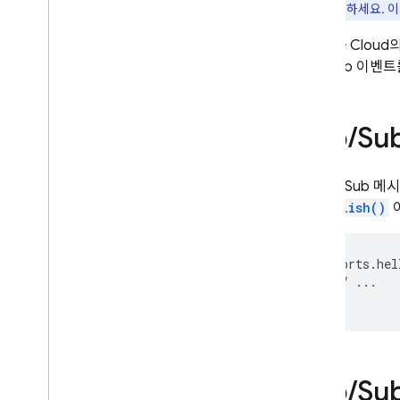
교
를 참고하세요. 
App Check
Google Cloud
SQL Connect
Pub/Sub
이벤트를
Cloud Firestore
Pub
/
Su
Realtime Database
새
Pub/Sub
메시
Storage
onPublish()
보안 규칙
exports
.
hel
App Hosting
//
...
});
Hosting
Cloud Functions
Pub
/
Su
소개