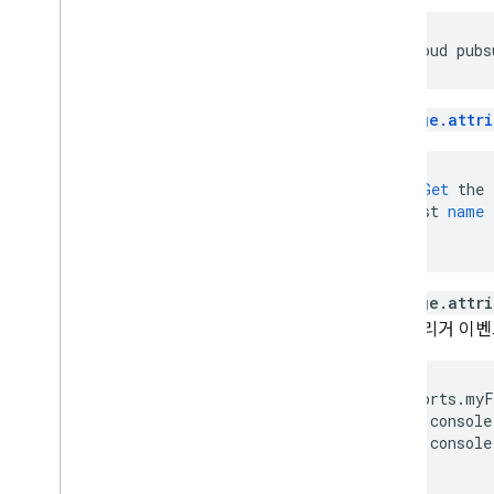
로그 작성 및 보기
Extensions
Message.attri
Firebase ML
관련 제품
//
Get
the
const
name
Cloud Messaging
Remote Config
Message.attri
려면 트리거 이
exports
.
myF
console
console
});