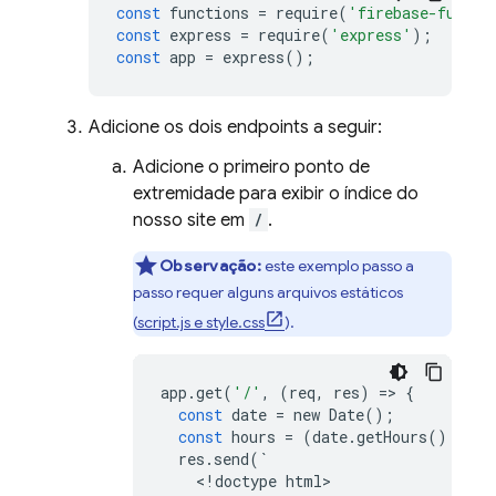
const
functions
=
require
(
'firebase-functi
const
express
=
require
(
'express'
);
const
app
=
express
();
Adicione os dois endpoints a seguir:
Adicione o primeiro ponto de
extremidade para exibir o índice do
nosso site em
/
.
Observação:
este exemplo passo a
passo requer alguns arquivos estáticos
(
script.js e style.css
).
app
.
get
(
'/'
,
(
req
,
res
)
=
>
{
const
date
=
new
Date
();
const
hours
=
(
date
.
getHours
()
%
12
res
.
send
(
`
<
!
doctype
html