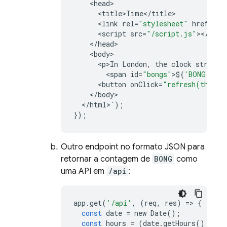
<
head
<
title>Time
<
/
title
<
link
rel
=
"stylesheet"
href
=
"/s
<
script
src
=
"/script.js"
><
/
scri
<
/
head
<
body
<
p>In
London
,
the
clock
strikes
<
span
id
=
"bongs"
>
$
{
'BONG '
.
re
<
button
onClick
=
"refresh(this)"
<
/
body
<
/
html
>
`
);
});
Outro endpoint no formato JSON para
retornar a contagem de
BONG
como
uma API em
/api
:
app
.
get
(
'/api'
,
(
req
,
res
)
=
>
{
const
date
=
new
Date
();
const
hours
=
(
date
.
getHours
()
%
12