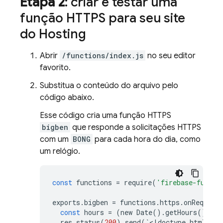
Etapa 2
: criar e testar uma
função HTTPS para seu site
do
Hosting
Abrir
/functions/index.js
no seu editor
favorito.
Substitua o conteúdo do arquivo pelo
código abaixo.
Esse código cria uma função HTTPS
bigben
que responde a solicitações HTTPS
com um
BONG
para cada hora do dia, como
um relógio.
const
functions
=
require
(
'firebase-functi
exports
.
bigben
=
functions
.
https
.
onRequest
const
hours
=
(
new
Date
()
.
getHours
()
%
1
res
.
status
(
200
)
.
send
(
`
<
!
doctype
html