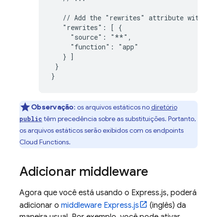
   // Add the "rewrites" attribute within "
   "rewrites": [ {

     "source": "**",

     "function": "app"

   } ]

 }

}
Observação
: os arquivos estáticos no
diretório
têm precedência sobre as substituições. Portanto,
public
os arquivos estáticos serão exibidos com os endpoints
Cloud Functions
.
Adicionar middleware
Agora que você está usando o Express.js, poderá
adicionar o
middleware Express.js
(inglês) da