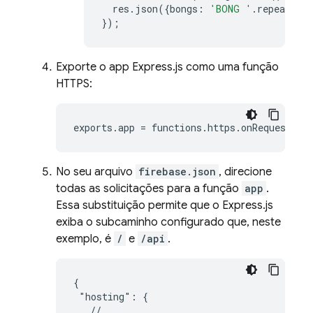
res
.
json
({
bongs
:
'BONG '
.
repeat
(
ho
});
Exporte o app Express.js como uma função
HTTPS:
exports
.
app
=
functions
.
https
.
onRequest
(
ap
No seu arquivo
firebase.json
, direcione
todas as solicitações para a função
app
.
Essa substituição permite que o Express.js
exiba o subcaminho configurado que, neste
exemplo, é
/
e
/api
.
{

 "hosting": {

   // ...
