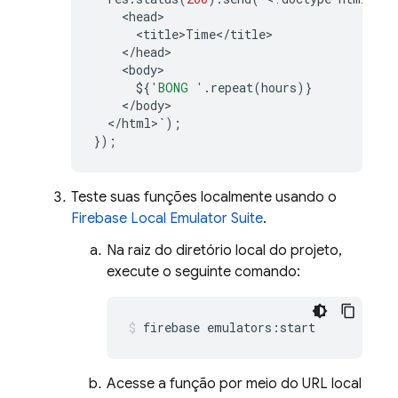
<
head
<
title>Time
<
/
title
<
/
head
<
body
$
{
'BONG '
.
repeat
(
hours
)}
<
/
body
<
/
html
>
`
);
});
Teste suas funções localmente usando o
Firebase Local Emulator Suite
.
Na raiz do diretório local do projeto,
execute o seguinte comando:
firebase emulators:start
Acesse a função por meio do URL local