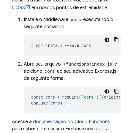
maneira usual. Por exemplo, você pode ativar
CORS
em nossos pontos de extremidade.
Instale o middleware
cors
executando o
seguinte comando:
npm install --save cors
Abra seu arquivo
/functions/index.js
e
adicione
cors
ao seu aplicativo Express.js,
da seguinte forma:
const
cors
=
require
(
'cors'
)({
origin
:
true
app
.
use
(
cors
);
Acesse a
documentação do
Cloud Functions
para saber como usar o Firebase com apps