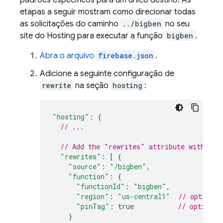
padrões específicos para um único destino. As
etapas a seguir mostram como direcionar todas
as solicitações do caminho
../bigben
no seu
site do
Hosting
para executar a função
bigben
.
Abra o arquivo
firebase.json
.
Adicione a seguinte configuração de
rewrite
na seção
hosting
:
"hosting"
:
{
// ...
// Add the "rewrites" attribute within "
"rewrites"
:
[
{
"source"
:
"/bigben"
,
"function"
:
{
"functionId"
:
"bigben"
,
"region"
:
"us-central1"
// optional
"pinTag"
:
true
// optional
}