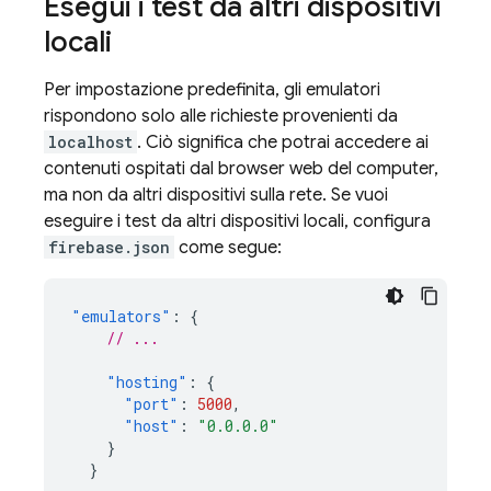
Esegui i test da altri dispositivi
locali
Per impostazione predefinita, gli emulatori
rispondono solo alle richieste provenienti da
localhost
. Ciò significa che potrai accedere ai
contenuti ospitati dal browser web del computer,
ma non da altri dispositivi sulla rete. Se vuoi
eseguire i test da altri dispositivi locali, configura
firebase.json
come segue:
"emulators"
:
{
// ...
"hosting"
:
{
"port"
:
5000
,
"host"
:
"0.0.0.0"
}
}