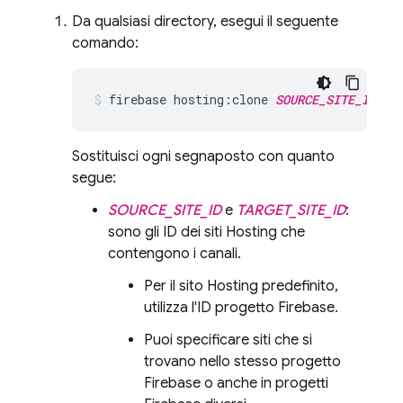
Da qualsiasi directory, esegui il seguente
comando:
firebase hosting:clone 
SOURCE_SITE_ID
:
SO
Sostituisci ogni segnaposto con quanto
segue:
SOURCE_SITE_ID
e
TARGET_SITE_ID
:
sono gli ID dei siti
Hosting
che
contengono i canali.
Per il sito
Hosting
predefinito,
utilizza l'ID progetto Firebase.
Puoi specificare siti che si
trovano nello stesso progetto
Firebase o anche in progetti