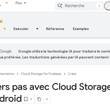
Plus
/
se
Exécuter
Référence
Exemples
Google utilise la technologie IA pour traduire le con
ue préférée. Les traductions générées par IA peuvent contenir 
entation
Cloud Storage for Firebase
Créer
rs pas avec Cloud Storag
droid