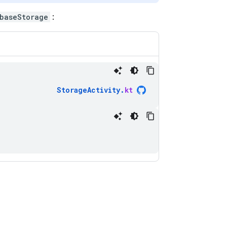
ebaseStorage
:
StorageActivity
.
kt