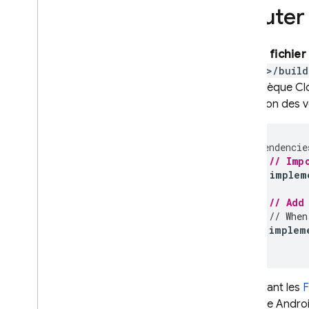
Ajouter
Dans le
fichier
module>/build
bibliothèque
Cl
la gestion des v
dependencie
// Imp
implem
// Add
// When
implem
}
En utilisant les
F
Firebase Androi