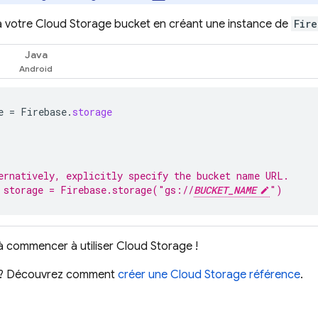
 votre
Cloud Storage
bucket en créant une instance de
Fir
Java
e
=
Firebase
.
storage
ernatively, explicitly specify the bucket name URL.
 storage = Firebase.storage("gs://
BUCKET_NAME
")
à commencer à utiliser
Cloud Storage
!
e ? Découvrez comment
créer une
Cloud Storage
référence
.