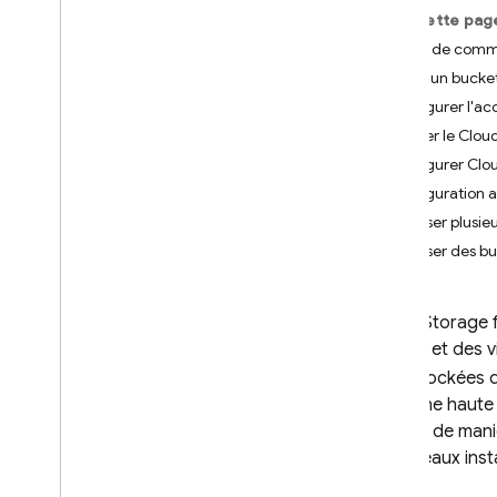
Sur cette pag
App Check
Avant de com
Créer un bucke
SQL Connect
Configurer l'ac
Ajouter le Clou
Cloud Firestore
Configurer Clou
Configuration 
Realtime Database
Utiliser plusi
Utiliser des b
Storage
Présentation
i
OS+
Cloud Storage 
images et des v
Android
sont stockées 
Débuter
avec une haute 
Créer une référence
fichiers de man
Importer des fichiers
les réseaux inst
Télécharger les fichiers
Utiliser les métadonnées de