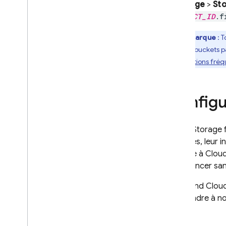
stockage
>
St
PROJECT_ID
.f
Remarque
: T
anciens buckets p
les
questions fréq
Configu
Cloud Storage 
données, leur i
écriture à
Clou
commencer san
Cela rend
Clou
restreindre à 