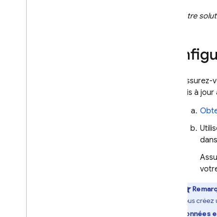
(Autre solut
Config
Assurez-vo
mis à jour
Obte
Util
dans
Assu
votr
Remar
vous créez 
données e