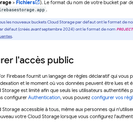
orage
>
Fichiers
). Le format du nom de votre bucket par d
irebasestorage.app
.
ous les nouveaux buckets
Cloud Storage
par défaut ont le format de 
ar défaut (créés
avant
septembre 2024
) ont le format de nom
PROJECT
uentes
.
rer l'accès public
for Firebase
fournit un langage de règles déclaratif qui vous p
ndexation et le moment où vos données peuvent être lues et écr
d Storage
est limité afin que seuls les utilisateurs authentifiés
s configurer
Authentication
, vous pouvez
configurer vos règl
d Storage
accessible à tous, même aux personnes qui n'utilisen
nouveau votre
Cloud Storage
lorsque vous configurez l'authenti