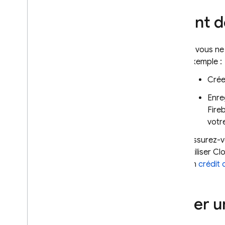
fichiers
Avant 
Supprimer les fichiers
Répertorier les fichiers
Gérer les erreurs
Si vous ne
Web
exemple :
Flutter
Crée
Admin
Enre
C++
Fire
Unity
votr
Sécurité et règles
Établissements
Assurez-vo
Surveiller l'activité
utiliser
Clo
un
crédit 
Gérer les fichiers stockés dans la
console
Étendre avec Cloud Functions
Créer u
Intégration à Google Cloud
FAQ et dépannage