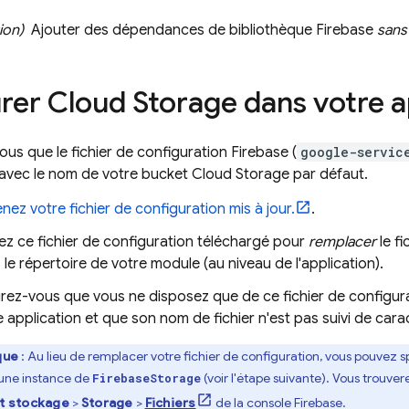
ion)
Ajouter des dépendances de bibliothèque Firebase
sans
urer
Cloud Storage
dans votre a
us que le fichier de configuration Firebase (
google-servic
 avec le nom de votre bucket
Cloud Storage
par défaut.
nez votre fichier de configuration mis à jour.
.
isez ce fichier de configuration téléchargé pour
remplacer
le fi
 le répertoire de votre module (au niveau de l'application).
rez-vous que vous ne disposez que de ce fichier de configur
e application et que son nom de fichier n'est pas suivi de c
que
: Au lieu de remplacer votre fichier de configuration, vous pouvez 
une instance de
(voir l'étape suivante). Vous trouve
FirebaseStorage
t stockage
>
Storage
>
Fichiers
de la console
Firebase
.