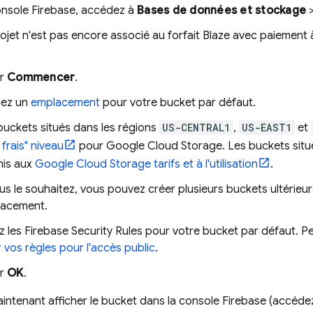
onsole
Firebase
, accédez à
Bases de données et stockage
rojet n'est pas encore associé au forfait Blaze avec paiement à
ur
Commencer
.
nez un
emplacement
pour votre bucket par défaut.
buckets situés dans les régions
US-CENTRAL1
,
US-EAST1
et
frais" niveau
pour
Google Cloud Storage
. Les buckets sit
is aux
Google Cloud Storage
tarifs et à l'utilisation
.
ous le souhaitez, vous pouvez créer plusieurs buckets ultérie
acement.
z les
Firebase Security Rules
pour votre bucket par défaut. P
 vos règles pour l'accès public
.
ur
OK
.
ntenant afficher le bucket dans la console
Firebase
(accédez