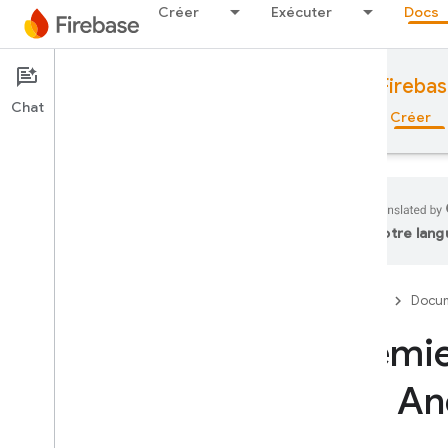
Créer
Exécuter
Docs
Documentation
Cloud Storage for Fireba
Chat
Aperçu
Principes de base
IA
Créer
votre lang
Aperçu
Firebase
Docum
Suite d'émulateurs
Premie
Authentication
sur An
Vérification du numéro de
téléphone