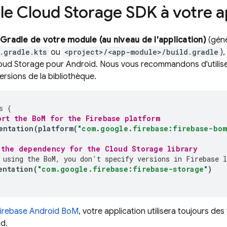
 le
Cloud Storage
SDK à votre a
 Gradle de votre module (au niveau de l'application)
(gén
.gradle.kts
ou
<project>/<app-module>/build.gradle
)
oud Storage
pour Android. Nous vous recommandons d'utilise
ersions de la bibliothèque.
s
{
ort the 
BoM
 for the Firebase platform
entation
(
platform
(
"com.google.firebase:firebase-bom
 the dependency for the 
Cloud Storage
 library
 using the 
BoM
, you don't specify versions in Firebase l
entation
(
"com.google.firebase:firebase-storage"
)
irebase Android BoM
, votre application utilisera toujours d
d.