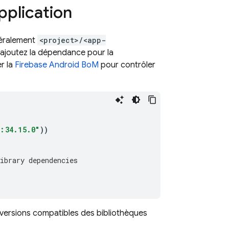
pplication
éralement
<project>/<app-
, ajoutez la dépendance pour la
r la
Firebase Android BoM
pour contrôler
:34.15.0"
))
ibrary dependencies
es versions compatibles des bibliothèques