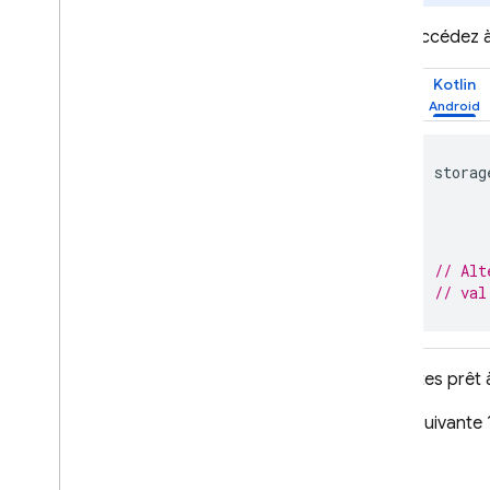
Accédez à
Kotlin
storag
// Alt
// val
Vous êtes prêt 
Étape suivant