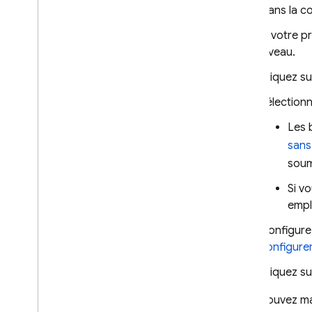
Dans la c
Règles de sécurité
Si votre p
niveau.
App Hosting
Cliquez s
Hosting
Sélection
Cloud Functions
Les 
sans 
Extensions
soum
Si v
Firebase ML
empl
PRODUITS ASSOCIÉS
Configure
configurer
Cloud Messaging
Remote Config
Cliquez s
Vous pouvez mai