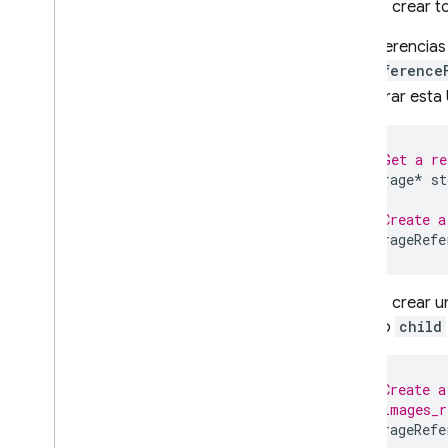
puedes crear to
Crea una referencia
Las referencias
Sube archivos
GetReference
Descarga archivos
encontrar esta 
Usar metadatos de archivos
Borrar archivos
Soluciona errores
// Get a re
Unity
Storage
*
st
Seguridad y reglas
// Create a
Ubicaciones
StorageRefe
Supervisar la actividad
Administra los archivos
almacenados en la consola
Puedes crear un
método
child
Ampliar con Cloud Functions
Integra Storage a Google Cloud
Preguntas frecuentes y solución
// Create a
de problemas
// images_r
StorageRefe
Reglas de seguridad