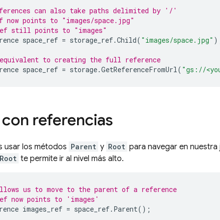
ferences can also take paths delimited by '/'
f now points to "images/space.jpg"
ef still points to "images"
rence
space_ref
=
storage_ref
.
Child
(
"images/space.jpg"
)
equivalent to creating the full reference
rence
space_ref
=
storage
.
GetReferenceFromUrl
(
"gs://<yo
con referencias
s usar los métodos
Parent
y
Root
para navegar en nuestra 
Root
te permite ir al nivel más alto.
llows us to move to the parent of a reference
ef now points to 'images'
rence
images_ref
=
space_ref
.
Parent
();