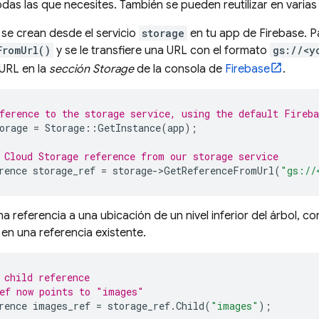
das las que necesites. También se pueden reutilizar en varia
 se crean desde el servicio
storage
en tu app de Firebase. P
FromUrl()
y se le transfiere una URL con el formato
gs://<y
URL en la
sección Storage
de la consola de
Firebase
.
ference to the storage service, using the default Fireba
orage
=
Storage
::
GetInstance
(
app
);
 
Cloud Storage
 reference from our storage service
rence
storage_ref
=
storage
->
GetReferenceFromUrl
(
"gs://
a referencia a una ubicación de un nivel inferior del árbol, 
en una referencia existente.
 child reference
ef now points to "images"
rence
images_ref
=
storage_ref
.
Child
(
"images"
);