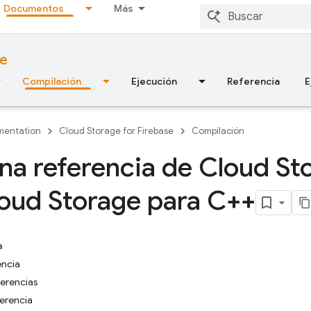
Documentos
Más
se
Compilación
Ejecución
Referencia
E
entation
Cloud Storage for Firebase
Compilación
na referencia de Cloud St
oud Storage para C++
a
encia
erencias
erencia