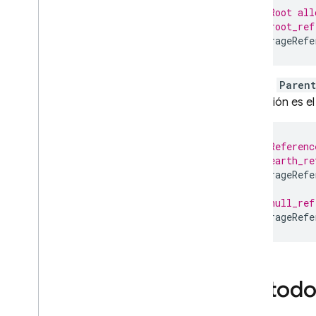
// Root all
// root_ref
StorageRefe
Child
,
Parent
excepción es e
// Referenc
// earth_re
StorageRefe
// null_ref
StorageRefe
Métodos