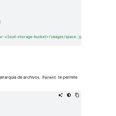
;
ur-cloud-storage-bucket>/images/space.jpg"
);
jerarquía de archivos.
Parent
te permite