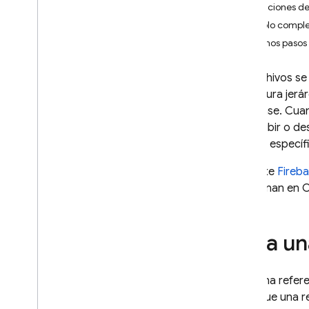
Limitaciones de
App Check
Ejemplo compl
Próximos pasos
SQL Connect
Tus archivos s
Cloud Firestore
estructura jerár
Database
. Cua
Realtime Database
para subir o de
archivo específi
Storage
Si usaste
Fireb
Introducción
almacenan en
C
i
OS+
Android
Web
Crea un
Flutter
Administrador
Crea una refere
C++
decir que una r
Comenzar