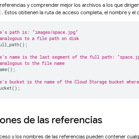
s referencias y comprender mejor los archivos a los que dirig
t
. Estos obtienen la ruta de acceso completa, el nombre y el 
e's path is: "images/space.jpg"
analogous to a file path on disk
ull_path
();
e's name is the last segment of the full path: "space.j
analogous to the file name
ame
();
e's bucket is the name of the 
Cloud Storage
 bucket where
ucket
();
ones de las referencias
ceso y los nombres de las referencias pueden contener cual