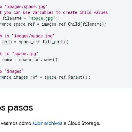
o "images/space.jpg"
t you can use variables to create child values
filename
=
"space.jpg"
;
rence
space_ref
=
images_ref
.
Child
(
filename
);
h is "images/space.jpg"
path
=
space_ref
.
full_path
()
me is "space.jpg"
name
=
space_ref
.
name
()
to "images"
rence
images_ref
=
space_ref
.
Parent
();
s pasos
n, veamos cómo
subir archivos
a
Cloud Storage
.