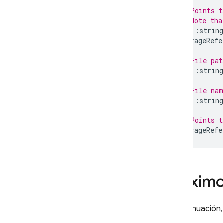
// Points t
// Note tha
std
::
string
StorageRefe
// File pat
std
::
string
// File na
std
::
string
// Points 
StorageRefe
Próximo
A continuació