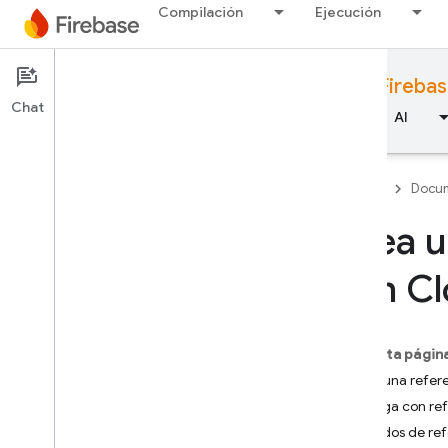
Compilación
Ejecución
Documentation
Cloud Storage for Fireba
Chat
Descripción general
Aspectos básicos
AI
Firebase
Docum
Crea u
Descripción general
con Cl
Emulator Suite
En esta págin
Authentication
Crea una refer
Navega con ref
Verificación del número de
teléfono
Métodos de ref