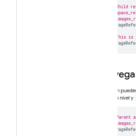
// Child re
// space_re
App Hosting
// images_r
StorageRefe
Hosting
// This is 
StorageRefe
Cloud Functions
Extensions
Navega 
Firebase ML
PRODUCTOS RELACIONADOS
También puede
subir un nivel y
Cloud Messaging
Remote Config
// Parent a
// images_r
StorageRefe