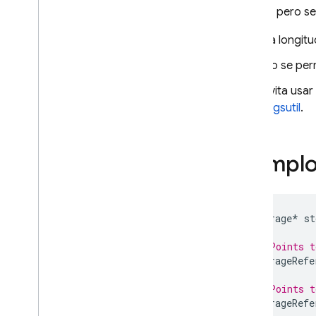
válidos, pero se
La longitu
No se perm
Evita usar
o
gsutil
.
Ejempl
Storage
*
st
// Points t
StorageRefe
// Points 
StorageRefe