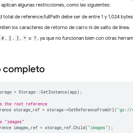
 aplican algunas restricciones, como las siguientes:
d total de reference.fullPath debe ser de entre 1 y 1,024 byte
iten los caracteres de retorno de carro ni de salto de línea.
#
,
[
,
]
,
*
o
?
, ya que no funcionan bien con otras herra
o completo
orage
=
Storage
::
GetInstance
(
app
);
o the root reference
rence
storage_ref
=
storage
->
GetReferenceFromUrl
(
"gs://
to "images"
rence
images_ref
=
storage_ref
.
Child
(
"images"
);