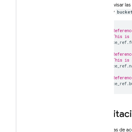
Para revisar la
name
y
bucke
// Referenc
// This is 
space_ref
.
f
// Referenc
// This is 
space_ref
.
n
// Referenc
space_ref
.
b
Limitaci
Las rutas de ac