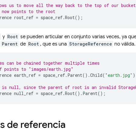
ows us to move all the way back to the top of our bucket
 now points to the root
rence
root_ref
=
space_ref
.
Root
();
y
Root
se pueden articular en conjunto varias veces, ya qu
l
Parent
de
Root
, que es una
StorageReference
no válida.
es can be chained together multiple times
f points to "images/earth.jpg"
rence
earth_ref
=
space_ref
.
Parent
().
Child
(
"earth.jpg"
)
 is null, since the parent of root is an invalid Storage
rence
null_ref
=
space_ref
.
Root
().
Parent
();
 de referencia