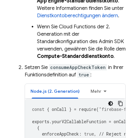
App Engine-Standarddienstkonto
.
Weitere Informationen finden Sie unter
Dienstkontoberechtigungen ändern
.
Wenn Sie Cloud Functions der 2.
Generation mit der
Standardkonfiguration des Admin SDK
verwenden, gewähren Sie die Rolle dem
Compute-Standarddienstkonto
.
Setzen Sie
consumeAppCheckToken
in Ihrer
Funktionsdefinition auf
true
:
Node.js (2. Generation)
Mehr
const
{
onCall
}
=
require
(
"firebase-funct
exports
.
yourV2CallableFunction
=
onCall
(
{
enforceAppCheck
:
true
,
// Reject reque