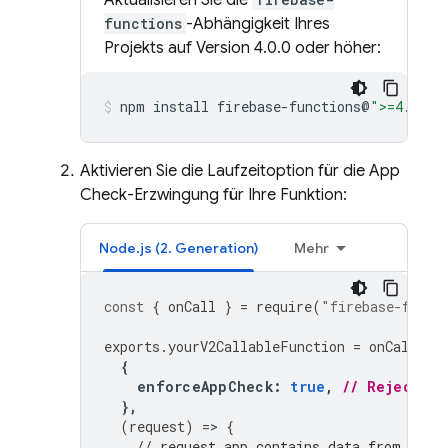
Aktualisieren Sie die
functions
-Abhängigkeit Ihres
Projekts auf Version 4.0.0 oder höher:
npm
install
firebase-functions@
">=4.0.0"
Aktivieren Sie die Laufzeitoption für die App
Check-Erzwingung für Ihre Funktion:
Node.js (2. Generation)
Mehr
const
{
onCall
}
=
require
(
"firebase-funct
exports
.
yourV2CallableFunction
=
onCall
(
{
enforceAppCheck
:
true
,
// Reject re
},
(
request
)
=
>
{
// request.app contains data from App 