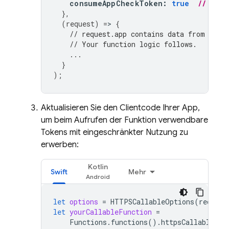
consumeAppCheckToken
:
true
// Con
},
(
request
)
=
>
{
// request.app contains data from App 
// Your function logic follows.
...
}
);
Aktualisieren Sie den Clientcode Ihrer App,
um beim Aufrufen der Funktion verwendbare
Tokens mit eingeschränkter Nutzung zu
erwerben:
Kotlin
Swift
Mehr
let
options
=
HTTPSCallableOptions
(
require
let
yourCallableFunction
=
Functions
.
functions
().
httpsCallable
(
"y