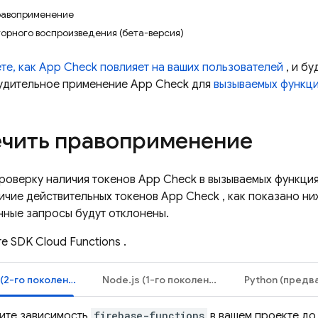
равоприменение
торного воспроизведения (бета-версия)
те, как
App Check
повлияет на ваших пользователей
, и бу
удительное применение
App Check
для
вызываемых функц
чить правоприменение
проверку наличия токенов
App Check
в вызываемых функция
ичие действительных токенов
App Check
, как показано н
ные запросы будут отклонены.
те SDK
Cloud Functions
.
Node.js (2-го поколения)
Node.js (1-го поколения)
ите зависимость
firebase-functions
в вашем проекте до 