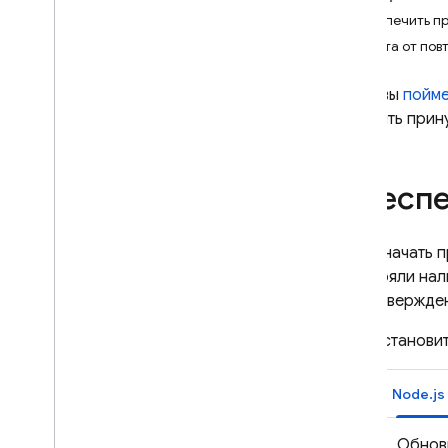
App Check
Обеспечить п
Введение
Защита от пов
Начать
Когда вы
пойме
Поставщики по умолчанию
включить прин
Пользовательские поставщики
Поставщики отладки и
тестирования
Обеспе
Мониторинг показателей
запросов
Чтобы начать 
Стандартные сервисы Google
проверяли нал
Cloud Functions for Firebase
неподтвержден
Включить принудительное
Установи
применение
Стандартные сервисы Google
Cloud Functions for Firebase
Защитите пользовательские
Обнов