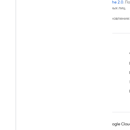
лицензии Apache 2.0
. П
аффилированных лиц.
Последнее обновление:
Обучение
Руководства для разработчиков
Документация по API и SDK
Примеры
Библиотеки
GitHub
Android
Chrome
Firebase
Google Clou