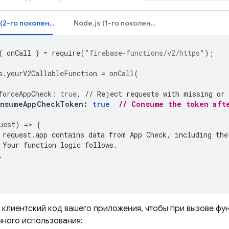
Node.js (2-го поколения)
Node.js (1-го поколения)
{
onCall
}
=
require
(
"firebase-functions/v2/https"
);
s
.
yourV2CallableFunction
=
onCall
(
forceAppCheck
:
true
,
// Reject requests with missing or 
nsumeAppCheckToken
:
true
// Consume the token aft
uest
)
=
>
{
 request.app contains data from App Check, including the
 Your function logic follows.
.
 клиентский код вашего приложения, чтобы при вызове фу
нного использования: