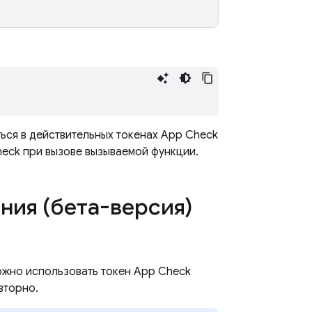
ься в действительных токенах
App Check
heck
при вызове вызываемой функции.
ния (бета-версия)
ожно использовать токен App Check
вторно.