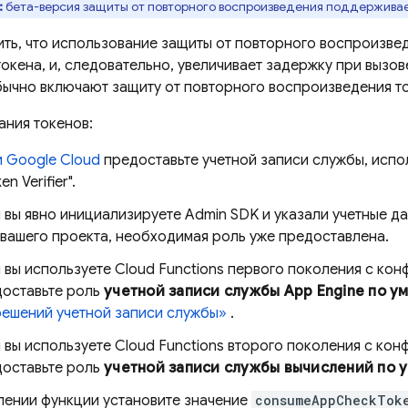
:
бета-версия защиты от повторного воспроизведения поддерживает 
ить, что использование защиты от повторного воспроизве
окена, и, следовательно, увеличивает задержку при вызо
ычно включают защиту от повторного воспроизведения то
ания токенов:
и
Google Cloud
предоставьте учетной записи службы, испо
n Verifier".
 вы явно инициализируете Admin SDK и указали учетные д
вашего проекта, необходимая роль уже предоставлена.
 вы используете Cloud Functions первого поколения с ко
доставьте роль
учетной записи службы App Engine по у
ешений учетной записи службы»
.
 вы используете Cloud Functions второго поколения с ко
доставьте роль
учетной записи службы вычислений по 
лении функции установите значение
consumeAppCheckTok