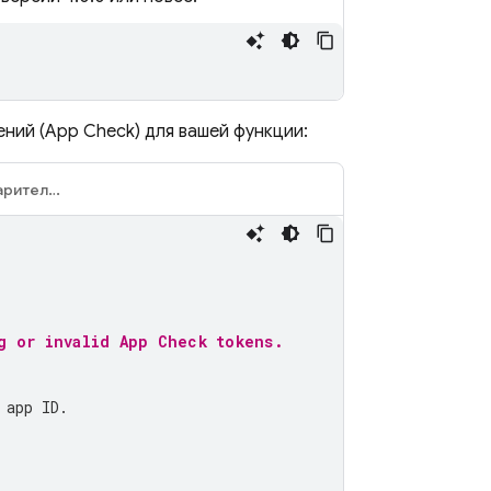
ний (App Check) для вашей функции:
Python (предварительная версия)
g or invalid App Check tokens.
 app ID.