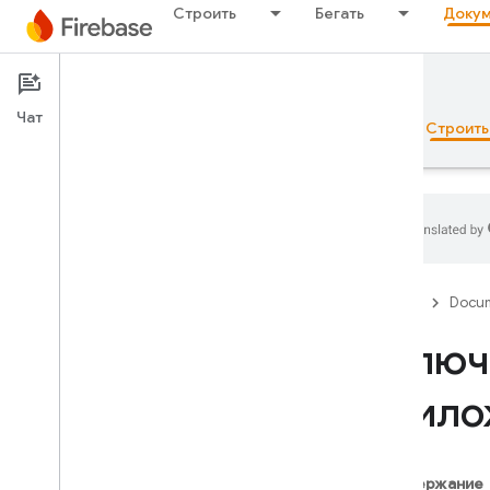
Строить
Бегать
Докум
Documentation
App Check
Чат
Обзор
Основы рекламы
ИИ
Строить
Обзор
Firebase
Docum
Набор эмуляторов
Включ
прило
Authentication
Проверка номера телефона
Содержание