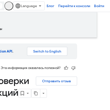
/
Блог
Перейти к консоли
Войти
ы
tion API
.
Эта информация оказалась полезной?
оверки
Отправить отзыв
кций