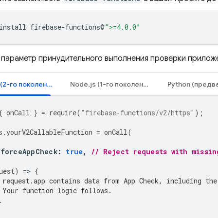
install
firebase-functions@
">=4.0.0"
 параметр принудительного выполнения проверки приложе
Node.js (2-го поколения)
Node.js (1-го поколения)
{
onCall
}
=
require
(
"firebase-functions/v2/https"
);
s
.
yourV2CallableFunction
=
onCall
(
nforceAppCheck
:
true
,
// Reject requests with missin
uest
)
=
>
{
 request.app contains data from App Check, including the
 Your function logic follows.
.