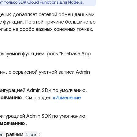
только SDK Cloud Functions для Node.js.
дения добавляет сетевой обмен данными
ве функции. По этой причине большинство
лько на особо важных конечных точках.
льзуемой функцией, роль "Firebase App
анные сервисной учетной записи Admin
нфигурацией Admin SDK по умолчанию,
молчанию
. См. раздел
«Изменение
нфигурацией Admin SDK по умолчанию,
умолчанию
.
en
равным
true
: