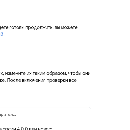
дете готовы продолжить, вы можете
ий
.
х, измените их таким образом, чтобы они
иже. После включения проверки все
Python (предварительная версия)
версии 4.0.0 или новее: