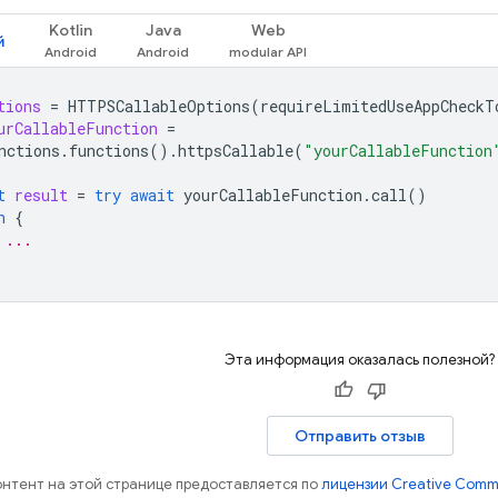
Kotlin
Java
Web
й
tions
=
HTTPSCallableOptions
(
requireLimitedUseAppCheckT
urCallableFunction
=
nctions
.
functions
().
httpsCallable
(
"yourCallableFunction
t
result
=
try
await
yourCallableFunction
.
call
()
h
{
 ...
Эта информация оказалась полезной?
Отправить отзыв
контент на этой странице предоставляется по
лицензии Creative Commo