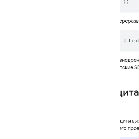
);
Cloud Functions
Переразв
Extensions
Firebase ML
СОПУТСТВУЮЩИЕ ТОВАРЫ
После внедрен
Cloud Messaging
. Клиентские 
Remote Config
Защита
Для защиты вы
после его про