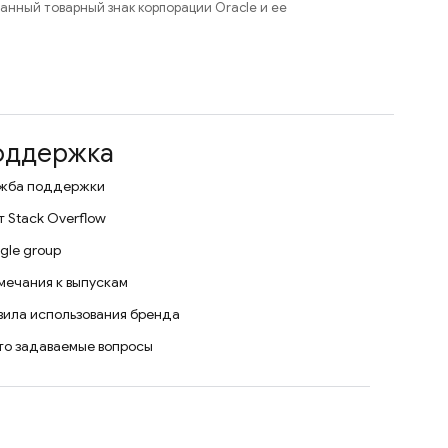
ованный товарный знак корпорации Oracle и ее
оддержка
жба поддержки
т Stack Overflow
gle group
мечания к выпускам
вила использования бренда
то задаваемые вопросы