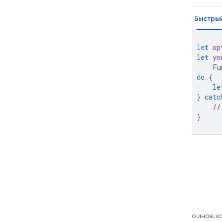
Быстры
let
op
let
yo
Fu
do
{
le
}
catc
//
}
Если не указано иное, 