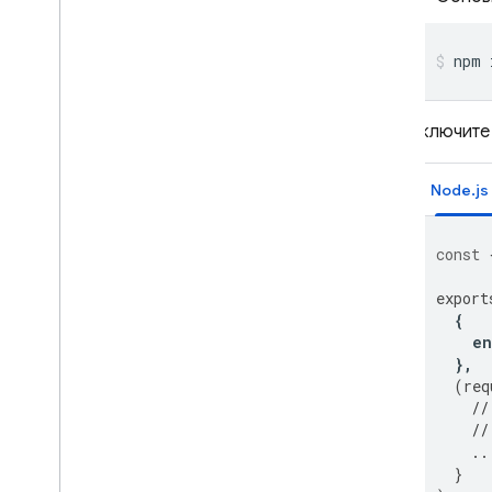
ресурсы
Отправка токенов от клиента
Проверка токенов на серверной
npm
стороне
Включите
SQL Connect
Cloud Firestore
Realtime Database
const
export
Storage
{
e
Правила безопасности
},
(
req
//
App Hosting
//
..
Hosting
}