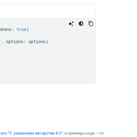
okens
:
true
)
"
,
options
:
options
)
ns "С указанием авторства 4.0"
, а примеры кода – по