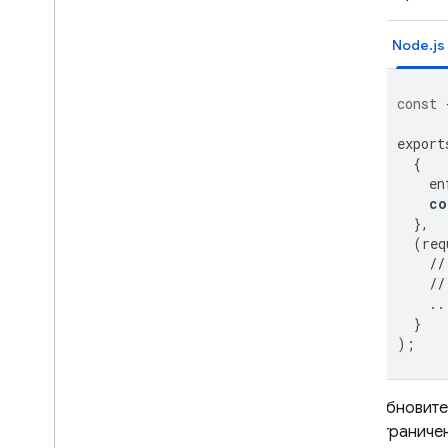
const
export
{
en
co
},
(
req
//
//
..
}
);
Обновите
ограниче