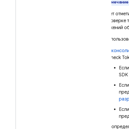
Примечание
Следует отмет
при проверке т
приложений об
Для использов
В
консол
Check Toke
Если
SDK 
Если
пре
разр
Если
пре
В опреде