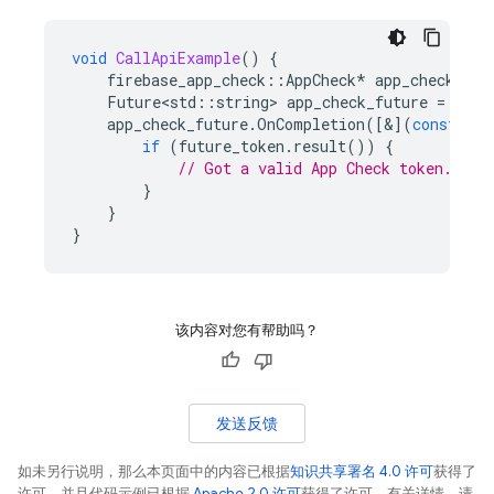
void
CallApiExample
()
{
firebase_app_check
::
AppCheck
*
app_check
=
f
Future<std
::
string
>
app_check_future
=
app_
app_check_future
.
OnCompletion
([&](
const
Fut
if
(
future_token
.
result
())
{
// Got a valid App Check token. Inc
}
}
}
该内容对您有帮助吗？
发送反馈
如未另行说明，那么本页面中的内容已根据
知识共享署名 4.0 许可
获得了
许可，并且代码示例已根据
Apache 2.0 许可
获得了许可。有关详情，请