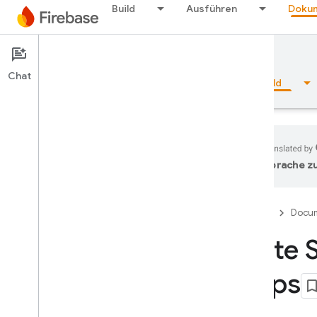
Build
Ausführen
Dokum
Documentation
App Check
Chat
Übersicht
Grundlagen
KI
Build
Sprache zu
Übersicht
Firebase
Docum
Emulator Suite
Erste 
Authentication
Apps
Bestätigung der
Telefonnummer