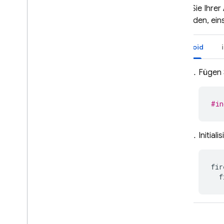
Fügen Sie Ihrer
verwenden, eins
Android
Fügen 
#in
Initial
fir
f