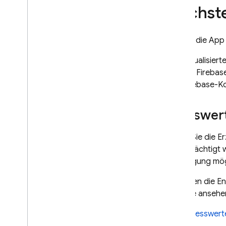
Nächste
Sobald die App C
Die aktualisier
richtet. Fireba
der Firebase-Ko
Messwert
Bevor Sie die E
beeinträchtigt 
Erzwingung mögl
Um Ihnen die En
Dienste ansehe
Messwert