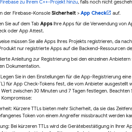
 Firebase zu Ihrem C++-Projekt hinzu
, falls noch nicht gesche
in der
Firebase
-Konsole
Sicherheit
>
App Check
auf.
ren Sie auf dem Tab
Apps
Ihre Apps für die Verwendung von
A
ck oder App Attest.
ise müssen Sie alle Apps Ihres Projekts registrieren, da nach
Produkt nur registrierte Apps auf die Backend-Ressourcen de
llierte Anleitung zur Registrierung bei den einzelnen Anbietern
hen Dokumentation.
: Legen Sie in den Einstellungen für die App-Registrierung ein
TL) für App Check-Tokens fest, die vom Anbieter ausgestellt 
n Wert zwischen 30 Minuten und 7 Tagen festlegen. Beachten 
 Kompromisse:
erheit: Kürzere TTLs bieten mehr Sicherheit, da sie das Zeitfen
fangenes Token von einem Angreifer missbraucht werden ka
tung: Bei kürzeren TTLs wird die Gerätebestätigung in Ihrer A