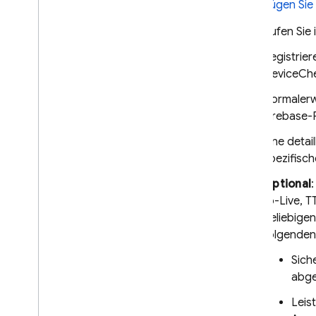
Fügen Sie
überwachen
Standard-Google-Dienste
Rufen Sie 
Cloud Functions for Firebase
Registrie
Erzwingung aktivieren
DeviceChe
Standard-Google-Dienste
Normalerwe
Cloud Functions for Firebase
Firebase-
Benutzerdefinierte
Eine detai
Ressourcen schützen
spezifisc
Tokens vom Client senden
Optional
Tokens im Backend prüfen
to-Live, T
beliebige
SQL Connect
folgenden
Cloud Firestore
Sich
abge
Realtime Database
Leis