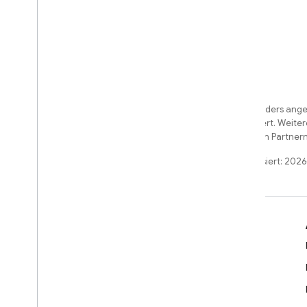
Sofern nicht anders angeg
License
lizenziert. Weite
und/oder seinen Partnern
Zuletzt aktualisiert: 202
Weitere Informationen
Entwicklerleitfäden
SDK- & API-Referenz
Beispiele