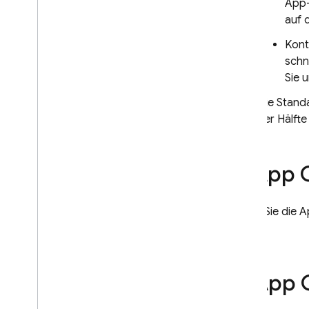
App-
Storage
auf 
Kont
Sicherheitsregeln
schn
Sie 
App Hosting
Die Stand
Hosting
der Hälfte
Cloud Functions
2
.
App C
Extensions
Fügen Sie die A
Firebase ML
Check.
ÄHNLICHE PRODUKTE
Cloud Messaging
3
.
App Ch
Remote Config