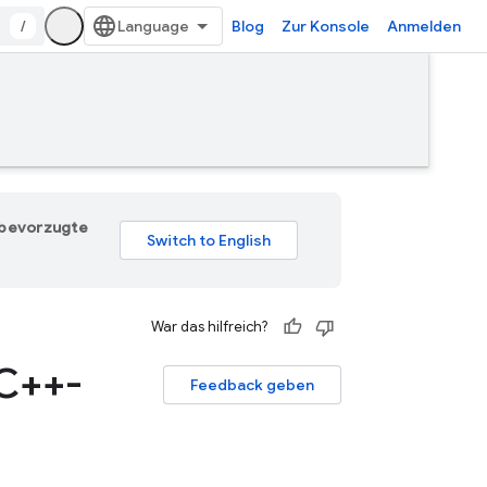
/
Blog
Zur Konsole
Anmelden
e bevorzugte
War das hilfreich?
 C++-
Feedback geben