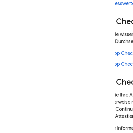
Messwerte
App Chec
Wenn Sie wissen
Check-Durchset
App Check
App Check
App Che
Wenn Sie Ihre 
normalerweise n
in einer Contin
echten Attesti
Weitere Informa