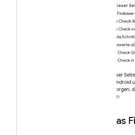
Auf dieser Se
App Check
1. Das Firebase-
Einführung
2. App Check-B
3. App Check ini
Los gehts
Nächste Schrit
Standardanbieter
Messwerte üb
i
OS+ (Device
Check)
App Check-Er
i
OS+ (App Attest)
App Check i
Android (Play Integrity)
Web (re
CAPTCHA Enterprise)
Auf dieser Seit
Web (re
CAPTCHA
,
Version 3)
unter Android 
Flutter
dafür sorgen, d
Unity
Funktion
C++
Benutzerdefinierte Anbieter
Anbieter von Fehlerbehebung
1
.
Das Fi
und Tests
Anfragemesswerte