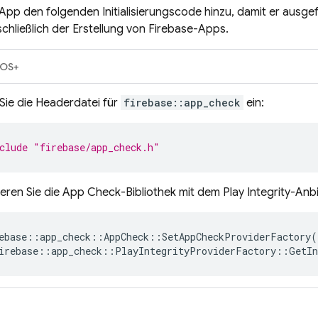
 App den folgenden Initialisierungscode hinzu, damit er ausge
chließlich der Erstellung von Firebase-Apps.
iOS+
Sie die Headerdatei für
firebase::app_check
ein:
clude
"firebase/app_check.h"
isieren Sie die App Check-Bibliothek mit dem Play Integrity-Anbi
ebase
::
app_check
::
AppCheck
::
SetAppCheckProviderFactory
(
irebase
::
app_check
::
PlayIntegrityProviderFactory
::
GetIn