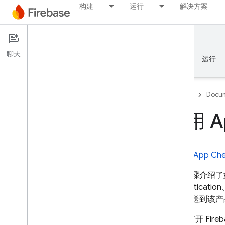
构建
运行
解决方案
Documentation
App Check
概览
聊天
概览
基础知识
AI
构建
运行
Emulator Suite
Authentication
Firebase
Docum
启用 A
电话号码验证
App Check
在
了解
App Ch
简介
以下步骤介绍了
开始使用
Authentication
默认提供程序
后，发送到该产
自定义提供程序
调试和测试提供程序
打开
Fire