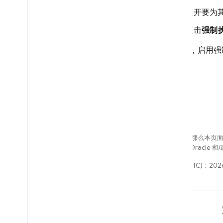
展开要为
监控请求指标
标准 Google 服务
点击
强制
Cloud Functions for Firebase
请注意，启用强
启用强制执行
标准 Google 服务
Cloud Functions for Firebase
保护自定义资源
从客户端发送令牌
在后端验证令牌
如未另行说明，那么本页
政策
。Java 是 Oracl
SQL Connect
最后更新时间 (UTC)：2026
Cloud Firestore
Realtime Database
学习