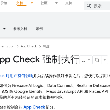
价格
文档
社区
支持
参考文档
示例
entation
App Check
构建
pp Check 强制执行
eck
对用户有何影响
并为后续操作做好准备之后，您便可以启用
如何为
Firebase AI Logic
、
Data Connect
、
Realtime Databas
、iOS 版 Google Identity、Maps JavaScript API 和
品的所有未经验证的请求都将被拒绝。
base
控制台的
App Check
部分。