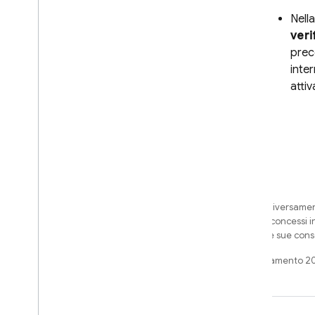
Nell
veri
prece
inte
attiv
Salvo quando diversamente
di codice sono concessi i
Oracle e/o delle sue cons
Ultimo aggiornamento 2