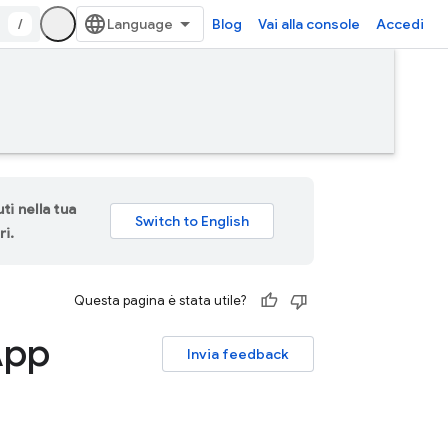
/
Blog
Vai alla console
Accedi
ti nella tua
ri.
Questa pagina è stata utile?
 App
Invia feedback