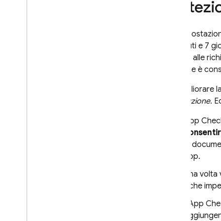
Protezi
Invia i token dal client
Verifica i token sul backend
Per impostazion
SQL Connect
30 minuti
e
7 gi
insieme alle ric
Cloud Firestore
sessione è con
Per migliorare l
Realtime Database
riproduzione
. 
Storage
App Chec
consenti
Regole di sicurezza
la documen
app.
App Hosting
Una volta 
il che imp
Hosting
L'
App Che
aggiungend
Cloud Functions