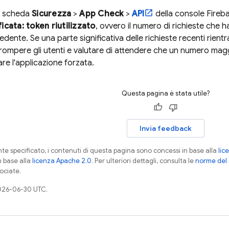
a scheda
Sicurezza
>
App Check
>
API
della console
Fireb
ficata: token riutilizzato
, ovvero il numero di richieste che h
dente. Se una parte significativa delle richieste recenti rientr
rrompere gli utenti e valutare di attendere che un numero maggi
are l'applicazione forzata.
Questa pagina è stata utile?
Invia feedback
 specificato, i contenuti di questa pagina sono concessi in base alla
lic
n base alla
licenza Apache 2.0
. Per ulteriori dettagli, consulta le
norme del 
ociate.
026-06-30 UTC.