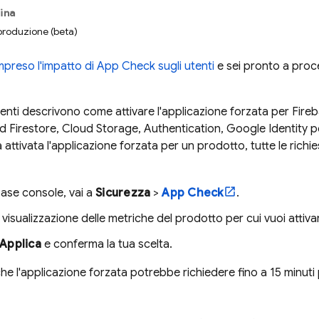
ina
iproduzione (beta)
preso l'impatto di
App Check
sugli utenti
e sei pronto a proce
enti descrivono come attivare l'applicazione forzata per
Fireb
d Firestore
,
Cloud Storage
,
Authentication
, Google Identity 
 attivata l'applicazione forzata per un prodotto, tutte le richi
base
console, vai a
Sicurezza
>
App Check
.
 visualizzazione delle metriche del prodotto per cui vuoi attiva
Applica
e conferma la tua scelta.
he l'applicazione forzata potrebbe richiedere fino a 15 minuti 