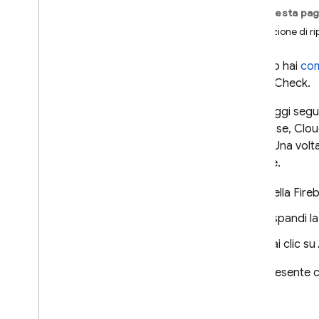
Su questa pag
App Check
Protezione di r
Presentazione
Quando hai
com
Per iniziare
di
App Check
.
Provider predefiniti
Provider personalizzati
I passaggi segu
Provider di debug e test
Database
,
Clou
(New). Una volta
Monitora metriche delle
rifiutate.
richieste
Servizi Google standard
Nella
Fire
Cloud Functions for Firebase
Espandi la
Attivare l'applicazione
Fai clic su
Servizi Google standard
Cloud Functions for Firebase
Tieni presente c
Proteggere le risorse
personalizzate