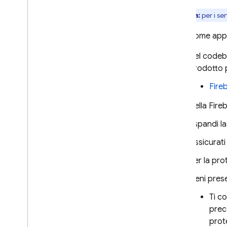
Nota:
per i se
Extensions
Ecco come appli
Firebase ML
Nel codeba
PRODOTTI CORRELATI
prodotto p
Cloud Messaging
Fire
Remote Config
Nella
Fire
Espandi la
Assicurati
Per la pro
Tieni pres
Ti co
prece
prot