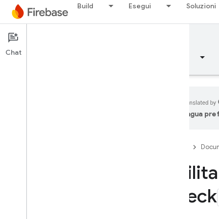
Build
Esegui
Soluzioni
Documentation
App Check
Chat
Panoramica
Concetti fondamentali
AI
lingua pre
Panoramica
Firebase
Docum
Emulator Suite
Abilit
Authentication
Check
Verifica del numero di
telefono