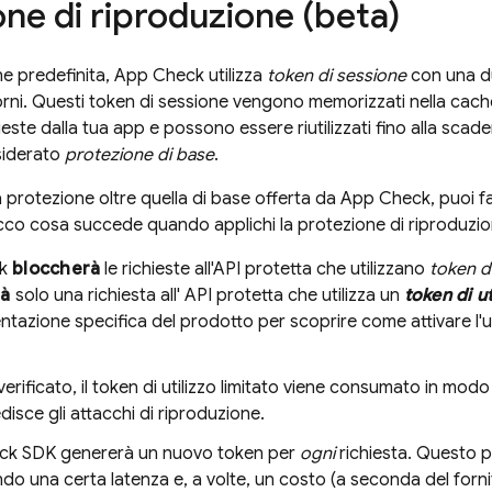
one di riproduzione (beta)
e predefinita,
App Check
utilizza
token di sessione
con una du
orni
. Questi token di sessione vengono memorizzati nella cach
hieste dalla tua app e possono essere riutilizzati fino alla scade
siderato
protezione di base
.
a protezione oltre quella di base offerta da
App Check
, puoi 
Ecco cosa succede quando applichi la protezione di riproduzio
k
bloccherà
le richieste all'API protetta che utilizzano
token d
rà
solo una richiesta all' API protetta che utilizza un
token di u
tazione specifica del prodotto per scoprire come attivare l'utili
verificato, il token di utilizzo limitato viene consumato in mod
edisce gli attacchi di riproduzione.
ck
SDK genererà un nuovo token per
ogni
richiesta. Questo pr
o una certa latenza e, a volte, un costo (a seconda del fornit