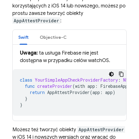
korzystających z iOS 14 lub nowszego, możesz po
prostu zawsze tworzyć obiekty
AppAttestProvider
:
Swift
Objective-C
Uwaga:
ta usługa Firebase nie jest
dostępna w przypadku celów watchOS.
class
YourSimpleAppCheckProviderFactory
:
NSObje
func
createProvider
(
with
app
:
FirebaseApp
)
-
>
return
AppAttestProvider
(
app
:
app
)
}
}
Możesz też tworzyć obiekty
AppAttestProvider
w iOS 14 i nowszych wersjach oraz wracać do