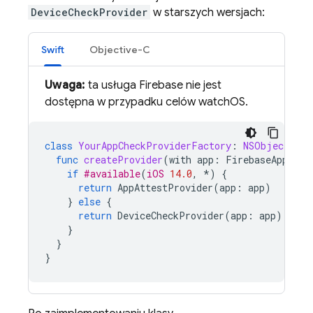
DeviceCheckProvider
w starszych wersjach:
Swift
Objective-C
Uwaga:
ta usługa Firebase nie jest
dostępna w przypadku celów watchOS.
class
YourAppCheckProviderFactory
:
NSObject
,
Ap
func
createProvider
(
with
app
:
FirebaseApp
)
-
>
if
#available
(
iOS
14.0
,
*
)
{
return
AppAttestProvider
(
app
:
app
)
}
else
{
return
DeviceCheckProvider
(
app
:
app
)
}
}
}