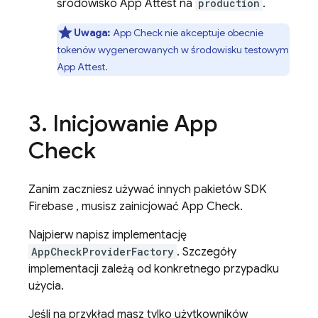
środowisko App Attest na
production
.
Uwaga:
App Check
nie akceptuje obecnie
tokenów wygenerowanych w środowisku testowym
App Attest.
3
.
Inicjowanie
App
Check
Zanim zaczniesz używać innych pakietów SDK
Firebase , musisz zainicjować
App Check
.
Najpierw napisz implementację
AppCheckProviderFactory
. Szczegóły
implementacji zależą od konkretnego przypadku
użycia.
Jeśli na przykład masz tylko użytkowników