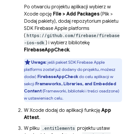
Po otwarciu projektu aplikacji wybierz w
Xcode opcję
File > Add Packages
(Plik >
Dodaj pakiety), dodaj repozytorium pakietu
SDK Firebase Apple platforms
(
https://github.com/firebase/firebase
-ios-sdk
) i wybierz bibliotekę
FirebaseAppCheck
.
Uwaga:
jeśli pakiet SDK Firebase Apple
platforms został już dodany do projektu, możesz
dodać
FirebaseAppCheck
do celu aplikacji w
sekcji
Frameworks, Libraries, and Embedded
Content
(Frameworki, biblioteki i treści osadzone)
w ustawieniach celu.
W Xcode dodaj do aplikacji funkcję
App
Attest
.
W pliku
.entitlements
projektu ustaw