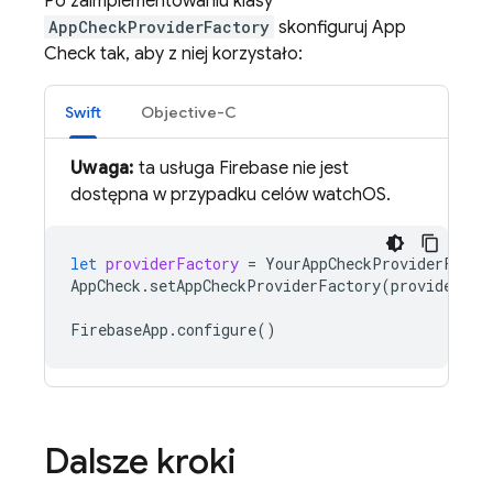
Po zaimplementowaniu klasy
AppCheckProviderFactory
skonfiguruj
App
Check
tak, aby z niej korzystało:
Swift
Objective-C
Uwaga:
ta usługa Firebase nie jest
dostępna w przypadku celów watchOS.
let
providerFactory
=
YourAppCheckProviderFacto
AppCheck
.
setAppCheckProviderFactory
(
providerFac
FirebaseApp
.
configure
()
Dalsze kroki