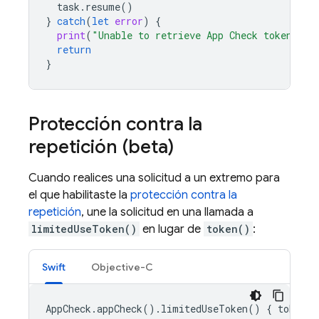
task
.
resume
()
}
catch
(
let
error
)
{
print
(
"Unable to retrieve App Check token: 
\(
return
}
Protección contra la
repetición (beta)
Cuando realices una solicitud a un extremo para
el que habilitaste la
protección contra la
repetición
, une la solicitud en una llamada a
limitedUseToken()
en lugar de
token()
:
Swift
Objective-C
AppCheck
.
appCheck
().
limitedUseToken
()
{
token
,