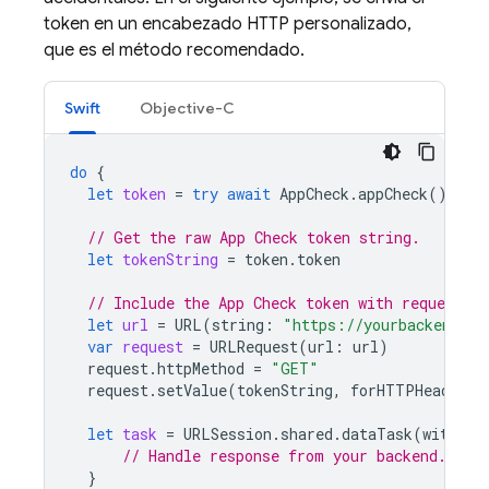
token en un encabezado HTTP personalizado,
que es el método recomendado.
Swift
Objective-C
do
{
let
token
=
try
await
AppCheck
.
appCheck
().
tok
// Get the raw App Check token string.
let
tokenString
=
token
.
token
// Include the App Check token with requests t
let
url
=
URL
(
string
:
"https://yourbackend.ex
var
request
=
URLRequest
(
url
:
url
)
request
.
httpMethod
=
"GET"
request
.
setValue
(
tokenString
,
forHTTPHeaderFi
let
task
=
URLSession
.
shared
.
dataTask
(
with
:
r
// Handle response from your backend.
}