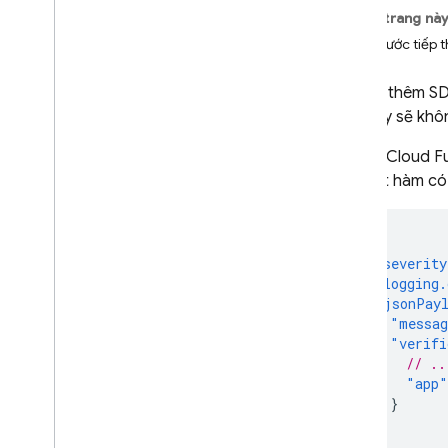
App Check
Trên trang nà
Các bước tiếp 
Giới thiệu
Bắt đầu
Sau khi thêm S
Nhà cung cấp mặc định
việc này sẽ khô
Nhà cung cấp tuỳ chỉnh
Đối với
Cloud F
Gỡ lỗi và nhà cung cấp dịch vụ
kiểm tra
gọi một hàm có 
Giám sát các chỉ số về yêu cầu
Các dịch vụ tiêu chuẩn của
{
Google
"severity
"logging.
Cloud Functions for Firebase
"jsonPay
"messa
Cho phép thực thi
"verifi
Các dịch vụ tiêu chuẩn của
// ..
Google
"app"
Cloud Functions for Firebase
}
}
Bảo vệ tài nguyên tuỳ chỉnh
}