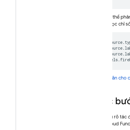
Gửi mã thông báo từ khách hàng
Xác minh mã thông báo trên
phần phụ trợ
Bạn có thể phân
với bộ lọc chỉ s
SQL Connect
resource.ty
Cloud Firestore
resource.la
resource.la
Realtime Database
Storage
Gắn nhãn cho c
Quy tắc bảo mật
Các bướ
App Hosting
Khi hiểu rõ tác
Hosting
cho
Cloud Func