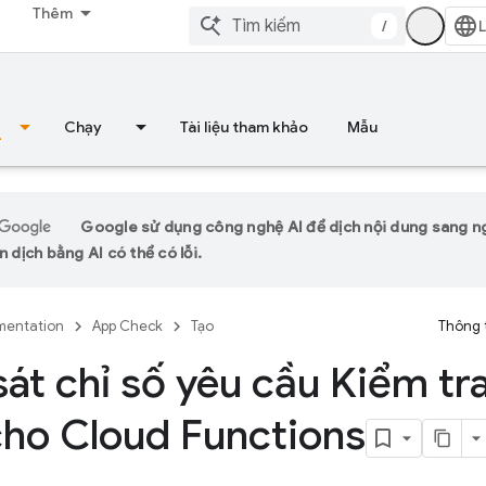
Thêm
/
Chạy
Tài liệu tham khảo
Mẫu
Google sử dụng công nghệ AI để dịch nội dung sang 
n dịch bằng AI có thể có lỗi.
entation
App Check
Tạo
Thông 
át chỉ số yêu cầu Kiểm tr
ho Cloud Functions