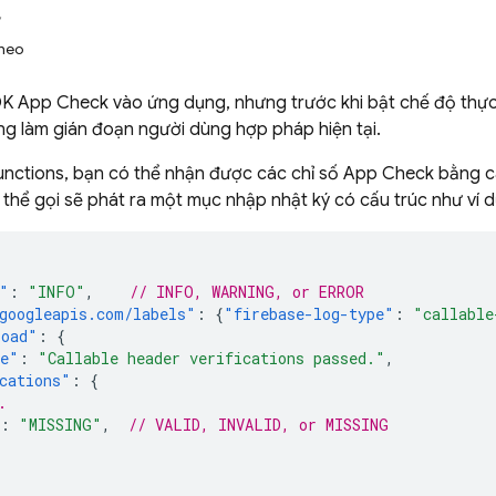
y
theo
DK
App Check
vào ứng dụng, nhưng trước khi bật chế độ thực
ng làm gián đoạn người dùng hợp pháp hiện tại.
unctions
, bạn có thể nhận được các chỉ số
App Check
bằng cá
thể gọi sẽ phát ra một mục nhập nhật ký có cấu trúc như ví d
"
:
"INFO"
,
// INFO, WARNING, or ERROR
googleapis.com/labels"
:
{
"firebase-log-type"
:
"callable
load"
:
{
ge"
:
"Callable header verifications passed."
,
cations"
:
{
.
:
"MISSING"
,
// VALID, INVALID, or MISSING