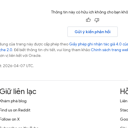
Thông tin này có hữu ích không cho bạn kh
Gửi ý kiến phản hồi
ội dung của trang này được cấp phép theo
Giấy phép ghi nhận tác giả 4.0 
che 2.0
. Để biết thông tin chi tiết, vui lòng tham khảo
Chính sách trang we
n vị liên kết với Oracle.
ất: 2026-04-07 UTC.
Giữ liên lạc
Hỗ
Khám phá blog
Liên
Find us on Reddit
Stac
Follow on X
Goo