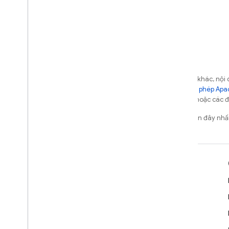
Cloud Functions
Extensions
Firebase ML
SẢN PHẨM CÓ LIÊN QUAN
Trừ phi có lưu ý khác, n
phép theo
Giấy phép Apa
Cloud Messaging
của Oracle và/hoặc các đơ
Remote Config
Cập nhật lần gần đây nh
Tìm hiểu
Hướng dẫn cho nhà phát triển
Tài liệu tham khảo SDK và API
Mẫu