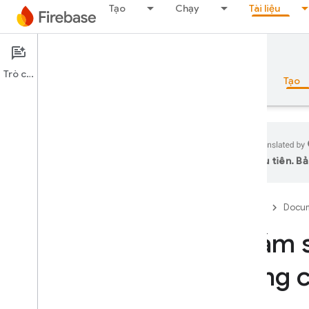
Tạo
Chạy
Tài liệu
Documentation
App Check
Trò chuyện
Tổng quan
Nguyên tắc cơ bản
AI
Tạo
ưu tiên. Bả
Tổng quan
Firebase
Docum
Bộ công cụ mô phỏng
Giám s
Authentication
dụng c
Xác minh số điện thoại