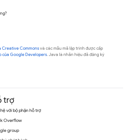
ông?
của Creative Commons
và các mẫu mã lập trình được cấp
b của Google Developers
. Java là nhãn hiệu đã đăng ký
 trợ
 hệ với bộ phận hỗ trợ
k Overflow
gle group