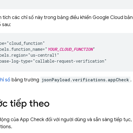
 tích các chỉ số này trong bảng điều khiển
Google Cloud
bằn
ố sau:
pe="cloud_function"

bels.function_name="
YOUR_CLOUD_FUNCTION
"

bels.region="us-central1"

hỉ số
bằng trường
jsonPayload.verifications.appCheck
.
c tiếp theo
 động của
App Check
đối với người dùng và sẵn sàng tiếp tục
tions
.