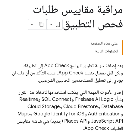
مراقبة مقاييس طلبات
فحص التطبيق
على هذه الصفحة
الخطوات التالية
بعد إضافة حزمة تطوير البرامج
App Check
إلى تطبيقك،
ولكن قبل تفعيل تنفيذ
App Check
، عليك التأكّد من أنّ ذلك لن
يؤدي إلى تعطيل المستخدمين الحاليين الشرعيين.
إحدى الأدوات المهمة التي يمكنك استخدامها لاتخاذ هذا القرار
بشأن
Firebase AI Logic
و
SQL Connect
و
Realtime
Database
و
Cloud Firestore
و
Cloud Storage
و
Authentication
وGoogle Identity for iOS وMaps
JavaScript API وPlaces API (جديد) هي شاشة مقاييس
الطلبات
App Check
.