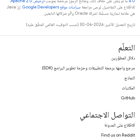
4.0‏
ما لم يُنصّ على خلاف ذلك، ونماذج الرموز مرخّصة بموجب
ترخيص Apache 2.0‏
.
للاطّلاع على التفاصيل، يُرجى مراجعة
سياسات موقع Google Developers‏
. إنّ Java
هي علامة تجارية مسجَّلة لشركة Oracle و/أو شركائها التابعين.
تاريخ التعديل الأخير: 2026-06-30 (حسب التوقيت العالمي المتفَّق عليه)
التعلّم
دلائل المطوّرين
مرجع واجهة برمجة التطبيقات وحزمة تطوير البرامج (SDK)
النماذج
المكتبات
GitHub
التواصل الاجتماعي
الاطّلاع على المدونة
Find us on Reddit