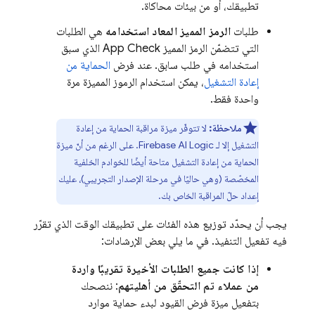
تطبيقك، أو من بيئات محاكاة.
طلبات
الرمز المميز المعاد استخدامه
هي الطلبات
التي تتضمّن الرمز المميز
App Check
الذي سبق
استخدامه في طلب سابق. عند فرض
الحماية من
إعادة التشغيل
، يمكن استخدام الرموز المميزة مرة
واحدة فقط.
ملاحظة:
لا تتوفّر ميزة مراقبة الحماية من إعادة
التشغيل إلا لـ
Firebase AI Logic
. على الرغم من أنّ ميزة
الحماية من إعادة التشغيل متاحة أيضًا للخوادم الخلفية
المخصّصة (وهي حاليًا في مرحلة الإصدار التجريبي)، عليك
إعداد حلّ المراقبة الخاص بك.
يجب أن يحدّد توزيع هذه الفئات على تطبيقك الوقت الذي تقرّر
فيه تفعيل التنفيذ. في ما يلي بعض الإرشادات:
إذا كانت جميع الطلبات الأخيرة تقريبًا واردة
من عملاء تم التحقّق من أهليتهم
: ننصحك
بتفعيل ميزة فرض القيود لبدء حماية موارد