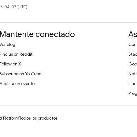
26-04-07 (UTC)
Mantente conectado
As
Ver blog
Comu
Find us on Reddit
Stac
Follow on X
Goo
Subscribe on YouTube
Nota
Asistir a un evento
Lin
Preg
d Platform
Todos los productos