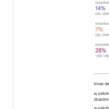
personalizados
Envía tokens desde el cliente
Verifica los tokens en el backend
SQL Connect
Cloud Firestore
Realtime Database
Storage
Reglas de seguridad
Las métricas de
App Hosting
Las solici
Hosting
aplicació
Las solici