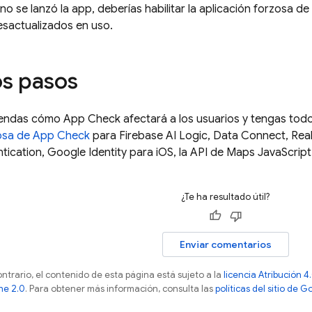
 no se lanzó la app, deberías habilitar la aplicación forzosa de
esactualizados en uso.
s pasos
endas cómo
App Check
afectará a los usuarios y tengas todo
zosa de
App Check
para
Firebase AI Logic
,
Data Connect
,
Rea
tication
, Google Identity para iOS, la API de Maps JavaScript 
¿Te ha resultado útil?
Enviar comentarios
ontrario, el contenido de esta página está sujeto a la
licencia Atribución
he 2.0
. Para obtener más información, consulta las
políticas del sitio de 