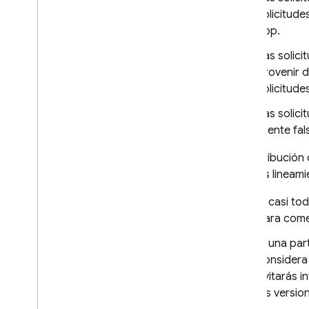
Cloud Functions
solicitude
app.
Extensions
Las solici
provenir d
Firebase ML
solicitude
PRODUCTOS RELACIONADOS
Las solici
Cloud Messaging
cliente fa
Remote Config
La distribución
algunos lineami
Si casi to
para come
Si una par
considera 
evitarás i
las versio