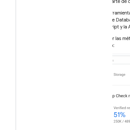
asegurarte de q
App Check
Una herramient
Introducción
Realtime Datab
JavaScript y la 
Comenzar
Proveedores predeterminados
Para ver las mét
Proveedores personalizados
ejemplo:
Proveedores de prueba y
depuración
Supervisa las métricas de las
solicitudes
Servicios estándar de Google
Cloud Functions for Firebase
Habilita la aplicación forzosa
Servicios estándar de Google
Cloud Functions for Firebase
Protege los recursos