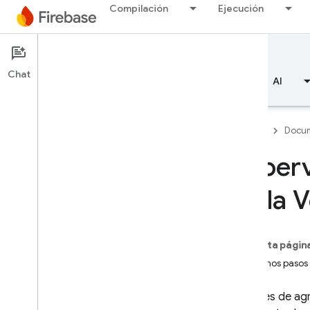
Compilación
Ejecución
Documentation
App Check
Chat
Descripción general
Aspectos básicos
AI
Firebase
Docum
Superv
Descripción general
de la 
Emulator Suite
En esta págin
Authentication
Próximos pasos
Verificación del número de
Después de agr
teléfono