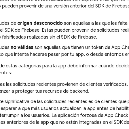
s pueden provenir de una versión anterior del SDK de Firebas
tudes de
origen desconocido
son aquellas a las que les falt
el SDK de Firebase. Estas pueden provenir de solicitudes rea
s falsificadas realizadas sin el SDK de Firebase.
tudes
no válidas
son aquellas que tienen un token de
App Ch
lso que intenta hacerse pasar por tu app, o desde entornos 
 de estas categorías para la app debe informar cuándo decides
entos:
das las solicitudes recientes provienen de clientes verificados,
nzar a proteger tus recursos de backend.
te significativa de las solicitudes recientes es de clientes q
esperar a que más usuarios actualicen la app antes de habilit
nterrumpir a los usuarios. La aplicación forzosa de
App Check
nes anteriores de la app que no estén integradas en el SDK d