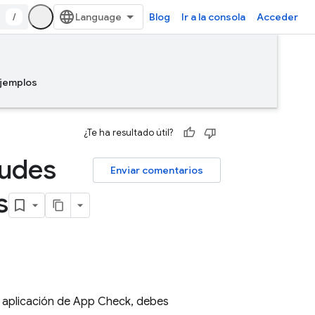
/
Blog
Ir a la consola
Acceder
jemplos
¿Te ha resultado útil?
tudes
Enviar comentarios
s
a aplicación de
App Check
, debes