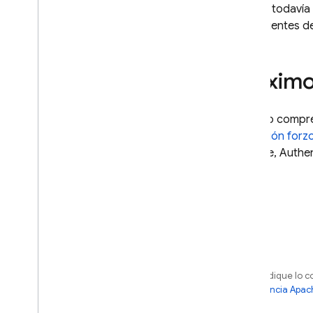
Si todavía
clientes d
Próximo
Cuando compr
aplicación for
Storage
,
Authen
Salvo que se indique lo c
sujetos a la
licencia Apac
o sus afiliados.