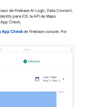
 caso de
Firebase AI Logic
,
Data Connect
,
Identity para iOS, la API de Maps
s
App Check
.
la
App Check
de
Firebase
console. Por