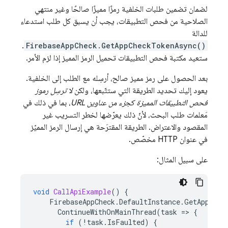
لضمان تضمين طلبات الخلفية رمزًا مميزًا صالحًا وغير منتهي
الصلاحية من فحص التطبيقات، يجب أن يسبق كل طلب استدعاء
للدالة
.
FirebaseAppCheck.GetAppCheckTokenAsync()
ستعيد مكتبة فحص التطبيقات تحميل الرمز المميز إذا لزم الأمر.
بعد الحصول على رمز مميز صالح، أرسِله مع الطلب إلى الخلفية.
يعود إليك تحديد الطريقة التي ستتّبعها، ولكن
لا ترسِل رموز
فحص التطبيقات المميزة كجزء من عناوين URL
، بما في ذلك في
مَعلمات طلب البحث، لأنّ ذلك يعرّضها لخطر التسريب غير
المقصود والاعتراض. الطريقة المقترَحة هي إرسال الرمز المميّز
في عنوان HTTP مخصّص.
على سبيل المثال:
void
CallApiExample
()
{
FirebaseAppCheck
.
DefaultInstance
.
GetAppChec
ContinueWithOnMainThread
(
task
=
>
{
if
(
!
task
.
IsFaulted
)
{