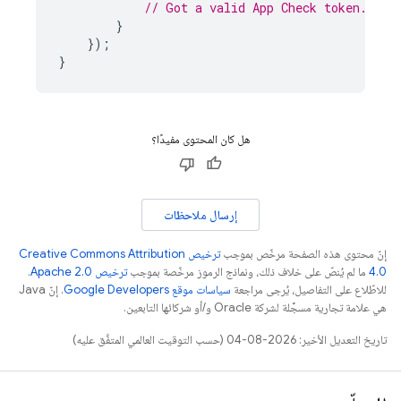
// Got a valid App Check token. Inc
}
});
}
هل كان المحتوى مفيدًا؟
إرسال ملاحظات
إنّ محتوى هذه الصفحة مرخّص بموجب
ترخيص Creative Commons Attribution
4.0‏
ما لم يُنصّ على خلاف ذلك، ونماذج الرموز مرخّصة بموجب
ترخيص Apache 2.0‏
.
للاطّلاع على التفاصيل، يُرجى مراجعة
سياسات موقع Google Developers‏
. إنّ Java
هي علامة تجارية مسجَّلة لشركة Oracle و/أو شركائها التابعين.
تاريخ التعديل الأخير: 2026-08-04 (حسب التوقيت العالمي المتفَّق عليه)