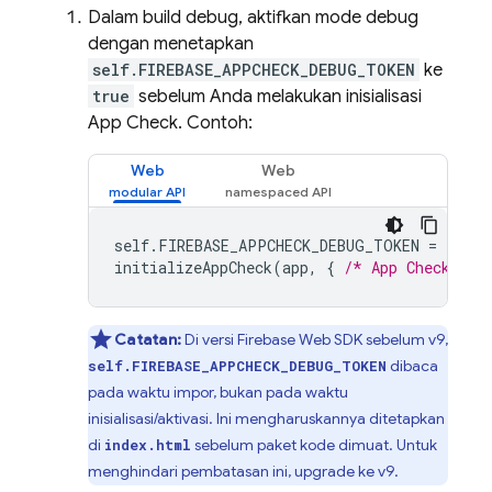
Dalam build debug, aktifkan mode debug
dengan menetapkan
self.FIREBASE_APPCHECK_DEBUG_TOKEN
ke
true
sebelum Anda melakukan inisialisasi
App Check
. Contoh:
Web
Web
self
.
FIREBASE_APPCHECK_DEBUG_TOKEN
=
true
;
initializeAppCheck
(
app
,
{
/* App Check opt
Catatan:
Di versi Firebase Web SDK sebelum v9,
dibaca
self.FIREBASE_APPCHECK_DEBUG_TOKEN
pada waktu impor, bukan pada waktu
inisialisasi/aktivasi. Ini mengharuskannya ditetapkan
di
sebelum paket kode dimuat. Untuk
index.html
menghindari pembatasan ini, upgrade ke v9.