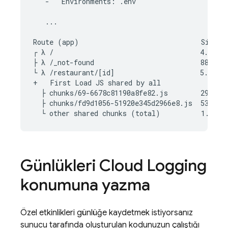
   -   Environments: .env

   ...

Route (app)                              Size   
┌ λ /                                    4.79 kB
├ λ /_not-found                          882 B  
└ λ /restaurant/[id]                     5.28 kB
+   First Load JS shared by all            84.4 
  ├ chunks/69-6678c81190a8fe82.js        29 kB

  ├ chunks/fd9d1056-51920e345d2966e8.js  53.4 kB
Günlükleri
Cloud Logging
konumuna yazma
Özel etkinlikleri günlüğe kaydetmek istiyorsanız
sunucu tarafında oluşturulan kodunuzun çalıştığı