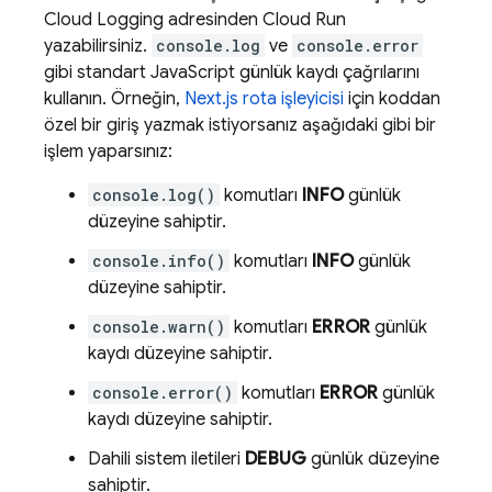
Cloud Logging
adresinden
Cloud Run
yazabilirsiniz.
console.log
ve
console.error
gibi standart JavaScript günlük kaydı çağrılarını
kullanın. Örneğin,
Next.js rota işleyicisi
için koddan
özel bir giriş yazmak istiyorsanız aşağıdaki gibi bir
işlem yaparsınız:
console.log()
komutları
INFO
günlük
düzeyine sahiptir.
console.info()
komutları
INFO
günlük
düzeyine sahiptir.
console.warn()
komutları
ERROR
günlük
kaydı düzeyine sahiptir.
console.error()
komutları
ERROR
günlük
kaydı düzeyine sahiptir.
Dahili sistem iletileri
DEBUG
günlük düzeyine
sahiptir.