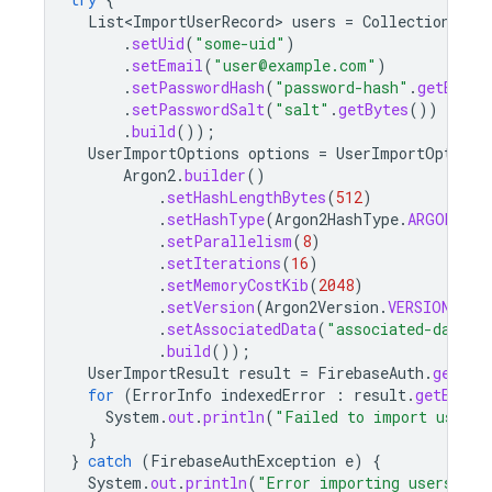
List<ImportUserRecord>
users
=
Collections
.
si
.
setUid
(
"some-uid"
)
.
setEmail
(
"user@example.com"
)
.
setPasswordHash
(
"password-hash"
.
getBytes
.
setPasswordSalt
(
"salt"
.
getBytes
())
.
build
());
UserImportOptions
options
=
UserImportOptions
Argon2
.
builder
()
.
setHashLengthBytes
(
512
)
.
setHashType
(
Argon2HashType
.
ARGON2_ID
.
setParallelism
(
8
)
.
setIterations
(
16
)
.
setMemoryCostKib
(
2048
)
.
setVersion
(
Argon2Version
.
VERSION_10
)
.
setAssociatedData
(
"associated-data"
.
.
build
());
UserImportResult
result
=
FirebaseAuth
.
getIns
for
(
ErrorInfo
indexedError
:
result
.
getError
System
.
out
.
println
(
"Failed to import user: 
}
}
catch
(
FirebaseAuthException
e
)
{
System
.
out
.
println
(
"Error importing users: "