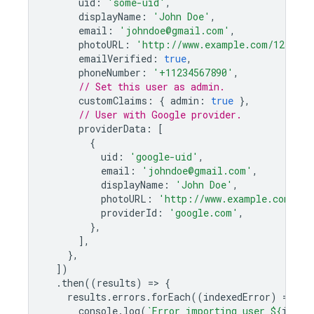
uid
:
'some-uid'
,
displayName
:
'John Doe'
,
email
:
'johndoe@gmail.com'
,
photoURL
:
'http://www.example.com/1234567
emailVerified
:
true
,
phoneNumber
:
'+11234567890'
,
// Set this user as admin.
customClaims
:
{
admin
:
true
},
// User with Google provider.
providerData
:
[
{
uid
:
'google-uid'
,
email
:
'johndoe@gmail.com'
,
displayName
:
'John Doe'
,
photoURL
:
'http://www.example.com/123
providerId
:
'google.com'
,
},
],
},
])
.
then
((
results
)
=
>
{
results
.
errors
.
forEach
((
indexedError
)
=
>
{
console
.
log
(
`Error importing user 
${
index