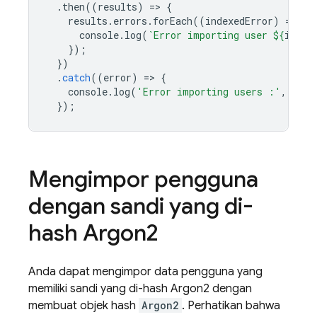
.
then
((
results
)
=
>
{
results
.
errors
.
forEach
((
indexedError
)
=
>
{
console
.
log
(
`Error importing user 
${
index
});
})
.
catch
((
error
)
=
>
{
console
.
log
(
'Error importing users :'
,
erro
});
Mengimpor pengguna
dengan sandi yang di-
hash Argon2
Anda dapat mengimpor data pengguna yang
memiliki sandi yang di-hash Argon2 dengan
membuat objek hash
Argon2
. Perhatikan bahwa