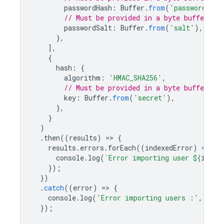
passwordHash
:
Buffer
.
from
(
'password-has
// Must be provided in a byte buffer.
passwordSalt
:
Buffer
.
from
(
'salt'
),
},
],
{
hash
:
{
algorithm
:
'HMAC_SHA256'
,
// Must be provided in a byte buffer.
key
:
Buffer
.
from
(
'secret'
),
},
}
)
.
then
((
results
)
=
>
{
results
.
errors
.
forEach
((
indexedError
)
=
>
{
console
.
log
(
`Error importing user 
${
index
});
})
.
catch
((
error
)
=
>
{
console
.
log
(
'Error importing users :'
,
erro
});