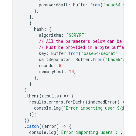
passwordSalt
:
Buffer
.
from
(
'base64-salt'
},
],
{
hash
:
{
algorithm
:
'SCRYPT'
,
// All the parameters below can be obta
// Must be provided in a byte buffer.
key
:
Buffer
.
from
(
'base64-secret'
,
'base
saltSeparator
:
Buffer
.
from
(
'base64SaltS
rounds
:
8
,
memoryCost
:
14
,
},
}
)
.
then
((
results
)
=
>
{
results
.
errors
.
forEach
((
indexedError
)
=
>
{
console
.
log
(
`Error importing user 
${
index
});
})
.
catch
((
error
)
=
>
{
console
.
log
(
'Error importing users :'
,
erro