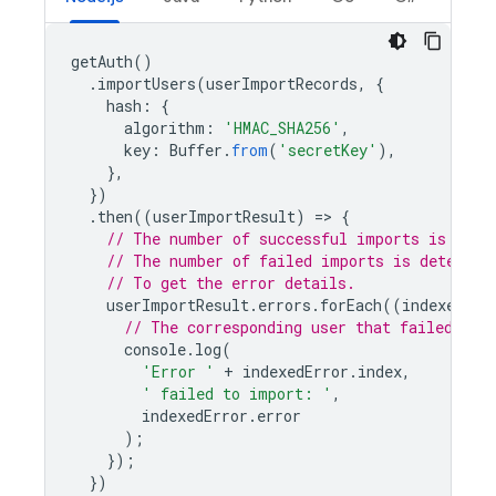
getAuth
()
.
importUsers
(
userImportRecords
,
{
hash
:
{
algorithm
:
'HMAC_SHA256'
,
key
:
Buffer
.
from
(
'secretKey'
),
},
})
.
then
((
userImportResult
)
=
>
{
// The number of successful imports is dete
// The number of failed imports is determin
// To get the error details.
userImportResult
.
errors
.
forEach
((
indexedErr
// The corresponding user that failed to 
console
.
log
(
'Error '
+
indexedError
.
index
,
' failed to import: '
,
indexedError
.
error
);
});
})