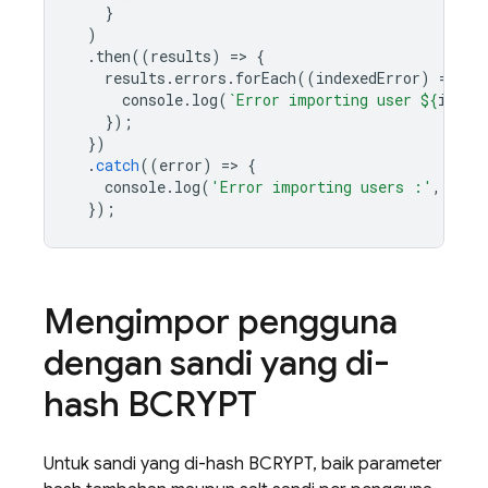
}
)
.
then
((
results
)
=
>
{
results
.
errors
.
forEach
((
indexedError
)
=
>
{
console
.
log
(
`Error importing user 
${
index
});
})
.
catch
((
error
)
=
>
{
console
.
log
(
'Error importing users :'
,
erro
});
Mengimpor pengguna
dengan sandi yang di-
hash BCRYPT
Untuk sandi yang di-hash BCRYPT, baik parameter