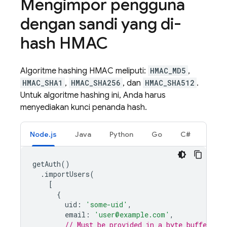
Mengimpor pengguna
dengan sandi yang di-
hash HMAC
Algoritme hashing HMAC meliputi:
HMAC_MD5
,
HMAC_SHA1
,
HMAC_SHA256
, dan
HMAC_SHA512
.
Untuk algoritme hashing ini, Anda harus
menyediakan kunci penanda hash.
Node.js
Java
Python
Go
C#
getAuth
()
.
importUsers
(
[
{
uid
:
'some-uid'
,
email
:
'user@example.com'
,
// Must be provided in a byte buffer.