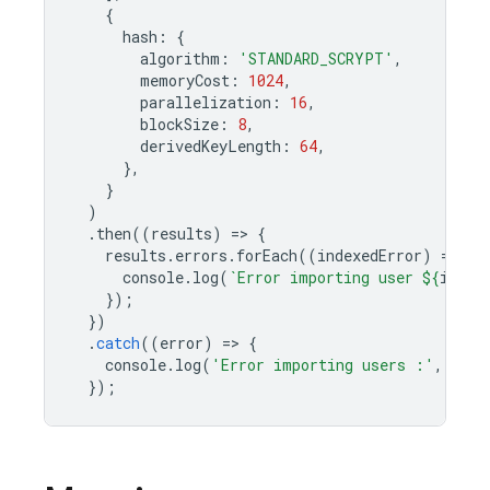
{
hash
:
{
algorithm
:
'STANDARD_SCRYPT'
,
memoryCost
:
1024
,
parallelization
:
16
,
blockSize
:
8
,
derivedKeyLength
:
64
,
},
}
)
.
then
((
results
)
=
>
{
results
.
errors
.
forEach
((
indexedError
)
=
>
{
console
.
log
(
`Error importing user 
${
index
});
})
.
catch
((
error
)
=
>
{
console
.
log
(
'Error importing users :'
,
erro
});