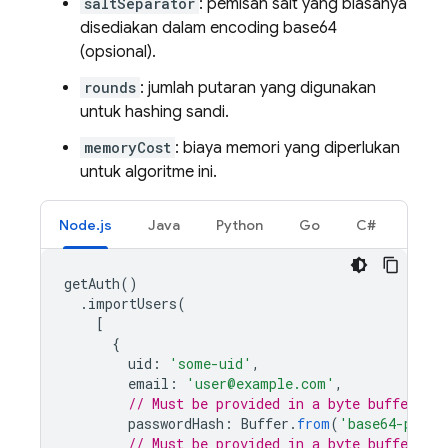
saltSeparator
: pemisah salt yang biasanya
disediakan dalam encoding base64
(opsional).
rounds
: jumlah putaran yang digunakan
untuk hashing sandi.
memoryCost
: biaya memori yang diperlukan
untuk algoritme ini.
Node.js
Java
Python
Go
C#
getAuth
()
.
importUsers
(
[
{
uid
:
'some-uid'
,
email
:
'user@example.com'
,
// Must be provided in a byte buffer.
passwordHash
:
Buffer
.
from
(
'base64-passw
// Must be provided in a byte buffer.