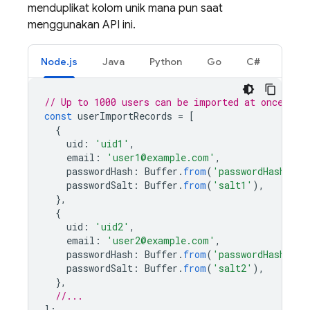
menduplikat kolom unik mana pun saat
menggunakan API ini.
Node.js
Java
Python
Go
C#
// Up to 1000 users can be imported at once.
const
userImportRecords
=
[
{
uid
:
'uid1'
,
email
:
'user1@example.com'
,
passwordHash
:
Buffer
.
from
(
'passwordHash1'
),
passwordSalt
:
Buffer
.
from
(
'salt1'
),
},
{
uid
:
'uid2'
,
email
:
'user2@example.com'
,
passwordHash
:
Buffer
.
from
(
'passwordHash2'
),
passwordSalt
:
Buffer
.
from
(
'salt2'
),
},
//...
];