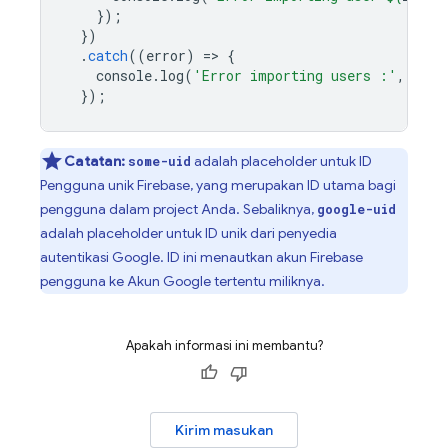
});
})
.
catch
((
error
)
=
>
{
console
.
log
(
'Error importing users :'
,
erro
});
Catatan:
adalah placeholder untuk ID
some-uid
Pengguna unik Firebase, yang merupakan ID utama bagi
pengguna dalam project Anda. Sebaliknya,
google-uid
adalah placeholder untuk ID unik dari penyedia
autentikasi Google. ID ini menautkan akun Firebase
pengguna ke Akun Google tertentu miliknya.
Apakah informasi ini membantu?
Kirim masukan