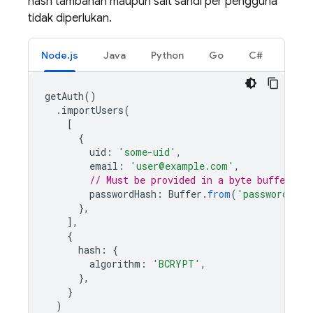
hash tambahan maupun salt sandi per pengguna
tidak diperlukan.
Node.js
Java
Python
Go
C#
getAuth
()
.
importUsers
(
[
{
uid
:
'some-uid'
,
email
:
'user@example.com'
,
// Must be provided in a byte buffer.
passwordHash
:
Buffer
.
from
(
'password-has
},
],
{
hash
:
{
algorithm
:
'BCRYPT'
,
},
}
)