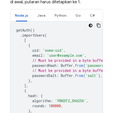
di awal, putaran harus ditetapkan ke 1.
Node.js
Java
Python
Go
C#
getAuth
()
.
importUsers
(
[
{
uid
:
'some-uid'
,
email
:
'user@example.com'
,
// Must be provided in a byte buffer.
passwordHash
:
Buffer
.
from
(
'password-has
// Must be provided in a byte buffer.
passwordSalt
:
Buffer
.
from
(
'salt'
),
},
],
{
hash
:
{
algorithm
:
'PBKDF2_SHA256'
,
rounds
:
100000
,
},