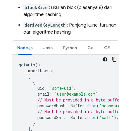
blockSize
: ukuran blok (biasanya 8) dari
algoritme hashing.
derivedKeyLength
: Panjang kunci turunan
dari algoritme hashing
Node.js
Java
Python
Go
C#
getAuth
()
.
importUsers
(
[
{
uid
:
'some-uid'
,
email
:
'user@example.com'
,
// Must be provided in a byte buffer.
passwordHash
:
Buffer
.
from
(
'password-has
// Must be provided in a byte buffer.
passwordSalt
:
Buffer
.
from
(
'salt'
),
},
],