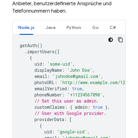
Anbieter, benutzerdefinierte Ansprüche und
Telefonnummern haben.
Node.js
Java
Python
Go
C#
getAuth
()
.
importUsers
([
{
uid
:
'some-uid'
,
displayName
:
'John Doe'
,
email
:
'johndoe@gmail.com'
,
photoURL
:
'http://www.example.com/1234567
emailVerified
:
true
,
phoneNumber
:
'+11234567890'
,
// Set this user as admin.
customClaims
:
{
admin
:
true
},
// User with Google provider.
providerData
:
[
{
uid
:
'google-uid'
,
email
:
'johndoe@gmail.com'
,