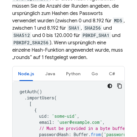
müssen Sie die Anzahl der Runden angeben, die
ursprünglich zum Hashen des Passworts
verwendet wurden (zwischen 0 und 8.192 für
MD5
,
zwischen 1 und 8.192 für
SHA1
,
SHA256
und
SHA512
und 0 bis 120.000 für
PBKDF_SHA1
und
PBKDF2_SHA256
). Wenn ursprünglich eine
einzelne Hash-Funktion angewendet wurde, muss
„rounds“ auf 1 festgelegt werden.
Node.js
Java
Python
Go
C#
getAuth
()
.
importUsers
(
[
{
uid
:
'some-uid'
,
email
:
'user@example.com'
,
// Must be provided in a byte buffer.
passwordHash
:
Buffer
.
from
(
'password-has