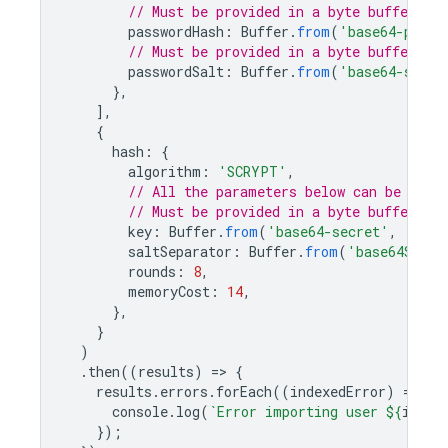
// Must be provided in a byte buffer.
passwordHash
:
Buffer
.
from
(
'base64-passw
// Must be provided in a byte buffer.
passwordSalt
:
Buffer
.
from
(
'base64-salt'
},
],
{
hash
:
{
algorithm
:
'SCRYPT'
,
// All the parameters below can be obta
// Must be provided in a byte buffer.
key
:
Buffer
.
from
(
'base64-secret'
,
'base
saltSeparator
:
Buffer
.
from
(
'base64SaltS
rounds
:
8
,
memoryCost
:
14
,
},
}
)
.
then
((
results
)
=
>
{
results
.
errors
.
forEach
((
indexedError
)
=
>
{
console
.
log
(
`Error importing user 
${
index
});