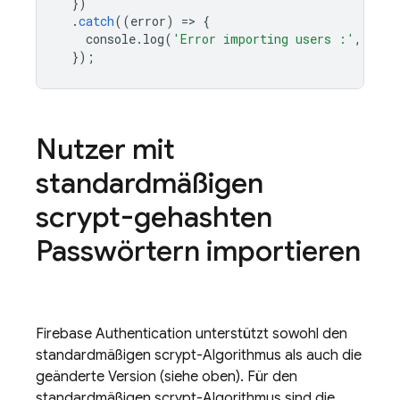
})
.
catch
((
error
)
=
>
{
console
.
log
(
'Error importing users :'
,
erro
});
Nutzer mit
standardmäßigen
scrypt-gehashten
Passwörtern importieren
Firebase Authentication
unterstützt sowohl den
standardmäßigen scrypt-Algorithmus als auch die
geänderte Version (siehe oben). Für den
standardmäßigen scrypt-Algorithmus sind die