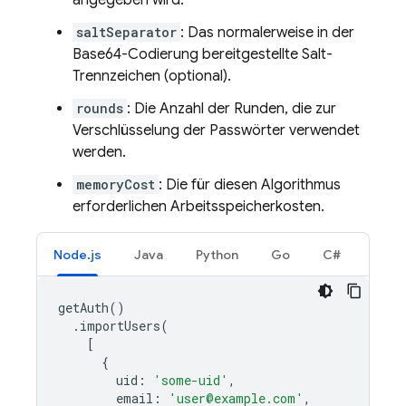
angegeben wird.
saltSeparator
: Das normalerweise in der
Base64-Codierung bereitgestellte Salt-
Trennzeichen (optional).
rounds
: Die Anzahl der Runden, die zur
Verschlüsselung der Passwörter verwendet
werden.
memoryCost
: Die für diesen Algorithmus
erforderlichen Arbeitsspeicherkosten.
Node.js
Java
Python
Go
C#
getAuth
()
.
importUsers
(
[
{
uid
:
'some-uid'
,
email
:
'user@example.com'
,