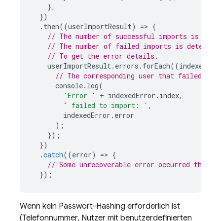
},
})
.
then
((
userImportResult
)
=
>
{
// The number of successful imports is dete
// The number of failed imports is determin
// To get the error details.
userImportResult
.
errors
.
forEach
((
indexedErr
// The corresponding user that failed to 
console
.
log
(
'Error '
+
indexedError
.
index
,
' failed to import: '
,
indexedError
.
error
);
});
})
.
catch
((
error
)
=
>
{
// Some unrecoverable error occurred that p
});
Wenn kein Passwort-Hashing erforderlich ist
(Telefonnummer, Nutzer mit benutzerdefinierten