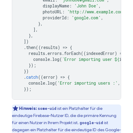
displayName
:
'John Doe'
,
photoURL
:
'http://www.example.com/123
providerId
:
'google.com'
,
},
],
},
])
.
then
((
results
)
=
>
{
results
.
errors
.
forEach
((
indexedError
)
=
>
{
console
.
log
(
`Error importing user 
${
index
});
})
.
catch
((
error
)
=
>
{
console
.
log
(
'Error importing users :'
,
erro
});
Hinweis:
ist ein Platzhalter für die
some-uid
eindeutige Firebase-Nutzer ID, die die primäre Kennung
für einen Nutzer in Ihrem Projekt ist.
ist
google-uid
dagegen ein Platzhalter für die eindeutige ID des Google-