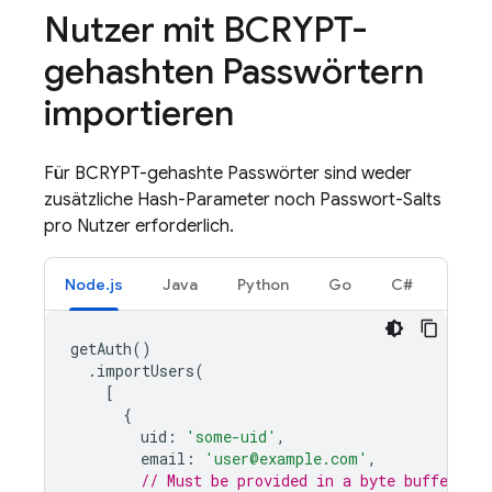
Nutzer mit BCRYPT-
gehashten Passwörtern
importieren
Für BCRYPT-gehashte Passwörter sind weder
zusätzliche Hash-Parameter noch Passwort-Salts
pro Nutzer erforderlich.
Node.js
Java
Python
Go
C#
getAuth
()
.
importUsers
(
[
{
uid
:
'some-uid'
,
email
:
'user@example.com'
,
// Must be provided in a byte buffer.