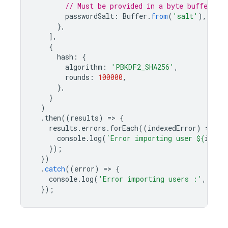
// Must be provided in a byte buffer.
passwordSalt
:
Buffer
.
from
(
'salt'
),
},
],
{
hash
:
{
algorithm
:
'PBKDF2_SHA256'
,
rounds
:
100000
,
},
}
)
.
then
((
results
)
=
>
{
results
.
errors
.
forEach
((
indexedError
)
=
>
{
console
.
log
(
`Error importing user 
${
index
});
})
.
catch
((
error
)
=
>
{
console
.
log
(
'Error importing users :'
,
erro
});