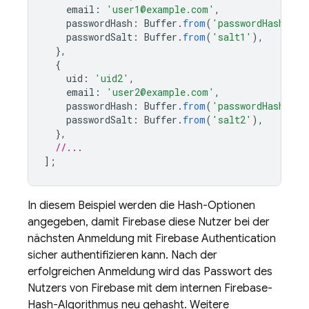
email
:
'user1@example.com'
,
passwordHash
:
Buffer
.
from
(
'passwordHash1'
),
passwordSalt
:
Buffer
.
from
(
'salt1'
),
},
{
uid
:
'uid2'
,
email
:
'user2@example.com'
,
passwordHash
:
Buffer
.
from
(
'passwordHash2'
),
passwordSalt
:
Buffer
.
from
(
'salt2'
),
},
//...
];
In diesem Beispiel werden die Hash-Optionen
angegeben, damit Firebase diese Nutzer bei der
nächsten Anmeldung mit
Firebase Authentication
sicher authentifizieren kann. Nach der
erfolgreichen Anmeldung wird das Passwort des
Nutzers von Firebase mit dem internen Firebase-
Hash-Algorithmus neu gehasht. Weitere