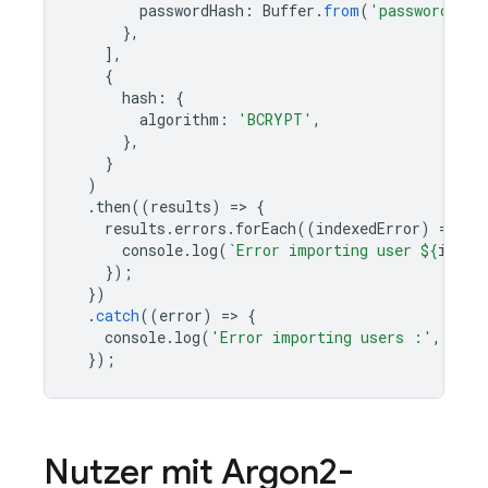
passwordHash
:
Buffer
.
from
(
'password-has
},
],
{
hash
:
{
algorithm
:
'BCRYPT'
,
},
}
)
.
then
((
results
)
=
>
{
results
.
errors
.
forEach
((
indexedError
)
=
>
{
console
.
log
(
`Error importing user 
${
index
});
})
.
catch
((
error
)
=
>
{
console
.
log
(
'Error importing users :'
,
erro
});
Nutzer mit Argon2-