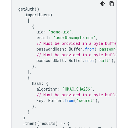
getAuth
()
.
importUsers
(
[
{
uid
:
'some-uid'
,
email
:
'user@example.com'
,
// Must be provided in a byte buffer.
passwordHash
:
Buffer
.
from
(
'password-has
// Must be provided in a byte buffer.
passwordSalt
:
Buffer
.
from
(
'salt'
),
},
],
{
hash
:
{
algorithm
:
'HMAC_SHA256'
,
// Must be provided in a byte buffer.
key
:
Buffer
.
from
(
'secret'
),
},
}
)
.
then
((
results
)
=
>
{