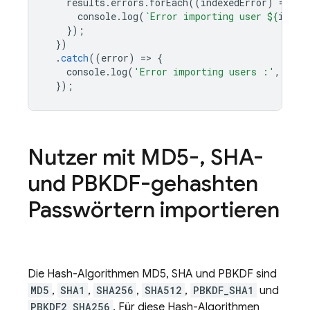
results
.
errors
.
forEach
((
indexedError
)
=
>
{
console
.
log
(
`Error importing user 
${
index
});
})
.
catch
((
error
)
=
>
{
console
.
log
(
'Error importing users :'
,
erro
});
Nutzer mit MD5-
,
SHA-
und PBKDF-gehashten
Passwörtern importieren
Die Hash-Algorithmen MD5, SHA und PBKDF sind
MD5
,
SHA1
,
SHA256
,
SHA512
,
PBKDF_SHA1
und
PBKDF2_SHA256
. Für diese Hash-Algorithmen