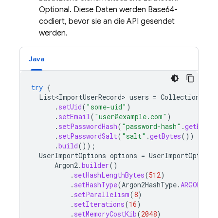
Optional. Diese Daten werden Base64-
codiert, bevor sie an die API gesendet
werden.
Java
try
{
List<ImportUserRecord>
users
=
Collections
.
si
.
setUid
(
"some-uid"
)
.
setEmail
(
"user@example.com"
)
.
setPasswordHash
(
"password-hash"
.
getBytes
.
setPasswordSalt
(
"salt"
.
getBytes
())
.
build
());
UserImportOptions
options
=
UserImportOptions
Argon2
.
builder
()
.
setHashLengthBytes
(
512
)
.
setHashType
(
Argon2HashType
.
ARGON2_ID
.
setParallelism
(
8
)
.
setIterations
(
16
)
.
setMemoryCostKib
(
2048
)