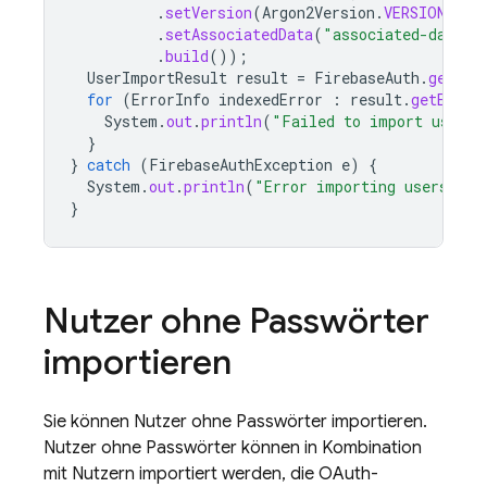
.
setVersion
(
Argon2Version
.
VERSION_10
)
.
setAssociatedData
(
"associated-data"
.
.
build
());
UserImportResult
result
=
FirebaseAuth
.
getIns
for
(
ErrorInfo
indexedError
:
result
.
getError
System
.
out
.
println
(
"Failed to import user: 
}
}
catch
(
FirebaseAuthException
e
)
{
System
.
out
.
println
(
"Error importing users: "
}
Nutzer ohne Passwörter
importieren
Sie können Nutzer ohne Passwörter importieren.
Nutzer ohne Passwörter können in Kombination
mit Nutzern importiert werden, die OAuth-