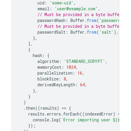
uid
:
'some-uid'
,
email
:
'user@example.com'
,
// Must be provided in a byte buffer.
passwordHash
:
Buffer
.
from
(
'password-has
// Must be provided in a byte buffer.
passwordSalt
:
Buffer
.
from
(
'salt'
),
},
],
{
hash
:
{
algorithm
:
'STANDARD_SCRYPT'
,
memoryCost
:
1024
,
parallelization
:
16
,
blockSize
:
8
,
derivedKeyLength
:
64
,
},
}
)
.
then
((
results
)
=
>
{
results
.
errors
.
forEach
((
indexedError
)
=
>
{
console
.
log
(
`Error importing user 
${
index
});