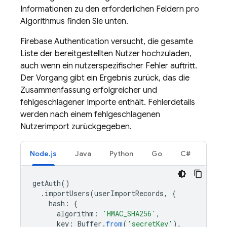
Informationen zu den erforderlichen Feldern pro
Algorithmus finden Sie unten.
Firebase Authentication
versucht, die gesamte
Liste der bereitgestellten Nutzer hochzuladen,
auch wenn ein nutzerspezifischer Fehler auftritt.
Der Vorgang gibt ein Ergebnis zurück, das die
Zusammenfassung erfolgreicher und
fehlgeschlagener Importe enthält. Fehlerdetails
werden nach einem fehlgeschlagenen
Nutzerimport zurückgegeben.
Node.js
Java
Python
Go
C#
getAuth
()
.
importUsers
(
userImportRecords
,
{
hash
:
{
algorithm
:
'HMAC_SHA256'
,
key
:
Buffer
.
from
(
'secretKey'
),