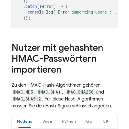
})
.
catch
((
error
)
=
>
{
console
.
log
(
'Error importing users :'
,
erro
});
Nutzer mit gehashten
HMAC-Passwörtern
importieren
Zu den HMAC-Hash-Algorithmen gehören:
HMAC_MD5
,
HMAC_SHA1
,
HMAC_SHA256
und
HMAC_SHA512
. Für diese Hash-Algorithmen
müssen Sie den Hash-Signierschlüssel angeben.
Node.js
Java
Python
Go
C#