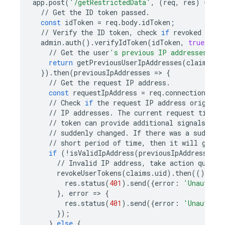
app
.
post
(
'/getRestrictedData'
,
(
req
,
res
)
=
>
{
//
Get
the
ID
token
passed
.
const
idToken
=
req
.
body
.
idToken
;
//
Verify
the
ID
token
,
check
if
revoked
and
admin
.
auth
()
.
verifyIdToken
(
idToken
,
true
)
.
the
//
Get
the
user
's previous IP addresses, pr
return
getPreviousUserIpAddresses
(
claims
.
su
})
.
then
(
previousIpAddresses
=
>
{
//
Get
the
request
IP
address
.
const
requestIpAddress
=
req
.
connection
.
rem
//
Check
if
the
request
IP
address
origin
i
//
IP
addresses
.
The
current
request
timest
//
token
can
provide
additional
signals
of
//
suddenly
changed
.
If
there
was
a
sudden
//
short
period
of
time
,
then
it
will
give
if
(
!
isValidIpAddress
(
previousIpAddresses
,
//
Invalid
IP
address
,
take
action
quickl
revokeUserTokens
(
claims
.
uid
)
.
then
(()
=
>
{
res
.
status
(
401
)
.
send
({
error
:
'Unauthori
},
error
=
>
{
res
.
status
(
401
)
.
send
({
error
:
'Unauthori
});
}
else
{