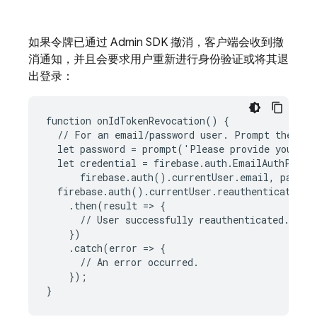
如果令牌已通过 Admin SDK 撤消，客户端会收到撤
消通知，并且会要求用户重新进行身份验证或将其退
出登录：
function onIdTokenRevocation() {

  // For an email/password user. Prompt the user
  let password = prompt('Please provide your pa
  let credential = firebase.auth.EmailAuthProvid
      firebase.auth().currentUser.email, passwor
  firebase.auth().currentUser.reauthenticateWith
    .then(result => {

      // User successfully reauthenticated. New 
    })

    .catch(error => {

      // An error occurred.

    });
