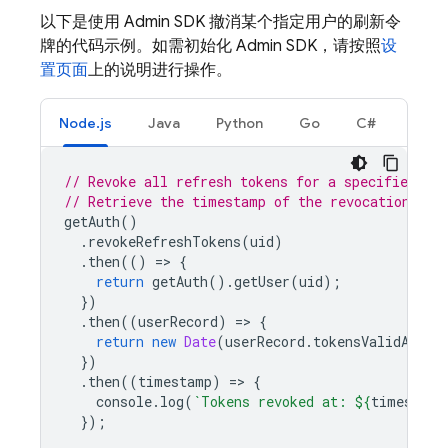
以下是使用 Admin SDK 撤消某个指定用户的刷新令
牌的代码示例。如需初始化 Admin SDK，请按照
设
置页面
上的说明进行操作。
Node.js
Java
Python
Go
C#
// Revoke all refresh tokens for a specified use
// Retrieve the timestamp of the revocation, in
getAuth
()
.
revokeRefreshTokens
(
uid
)
.
then
(()
=
>
{
return
getAuth
().
getUser
(
uid
);
})
.
then
((
userRecord
)
=
>
{
return
new
Date
(
userRecord
.
tokensValidAfter
})
.
then
((
timestamp
)
=
>
{
console
.
log
(
`Tokens revoked at: 
${
timestamp
});