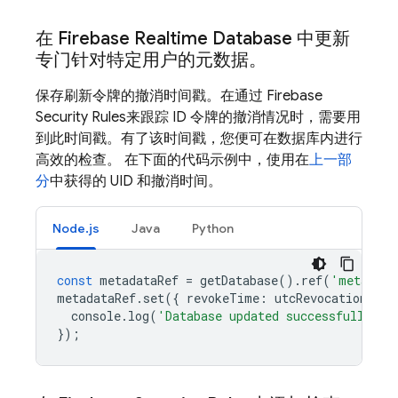
在
Firebase Realtime Database
中更新
专门针对特定用户的元数据。
保存刷新令牌的撤消时间戳。在通过
Firebase
Security Rules
来跟踪 ID 令牌的撤消情况时，需要用
到此时间戳。有了该时间戳，您便可在数据库内进行
高效的检查。 在下面的代码示例中，使用在
上一部
分
中获得的 UID 和撤消时间。
Node.js
Java
Python
const
metadataRef
=
getDatabase
().
ref
(
'metadata
metadataRef
.
set
({
revokeTime
:
utcRevocationTime
console
.
log
(
'Database updated successfully.'
)
});