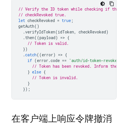
// Verify the ID token while checking if the tok
// checkRevoked true.
let
checkRevoked
=
true
;
getAuth
()
.
verifyIdToken
(
idToken
,
checkRevoked
)
.
then
((
payload
)
=
>
{
// Token is valid.
})
.
catch
((
error
)
=
>
{
if
(
error
.
code
==
'auth/id-token-revoked'
)
// Token has been revoked. Inform the use
}
else
{
// Token is invalid.
}
});
在客户端上响应令牌撤消