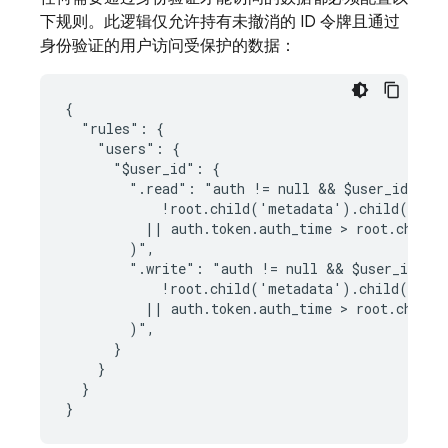
下规则。此逻辑仅允许持有未撤消的 ID 令牌且通过
身份验证的用户访问受保护的数据：
{

  "rules": {

    "users": {

      "$user_id": {

        ".read": "auth != null && $user_id === 
            !root.child('metadata').child(auth.
          || auth.token.auth_time > root.child(
        )",

        ".write": "auth != null && $user_id ===
            !root.child('metadata').child(auth.
          || auth.token.auth_time > root.child(
        )",

      }

    }

  }
