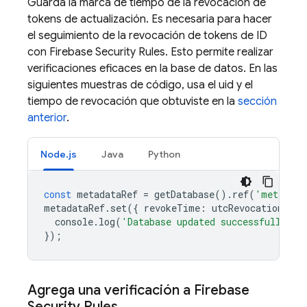
Guarda la marca de tiempo de la revocación de
tokens de actualización. Es necesaria para hacer
el seguimiento de la revocación de tokens de ID
con
Firebase Security Rules
. Esto permite realizar
verificaciones eficaces en la base de datos. En las
siguientes muestras de código, usa el uid y el
tiempo de revocación que obtuviste en la
sección
anterior
.
Node.js
Java
Python
const
metadataRef
=
getDatabase
().
ref
(
'metadata
metadataRef
.
set
({
revokeTime
:
utcRevocationTime
console
.
log
(
'Database updated successfully.'
)
});
Agrega una verificación a
Firebase
Security Rules