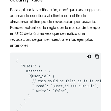
Para aplicar la verificación, configura una regla sin
acceso de escritura al cliente con el fin de
almacenar el tiempo de revocación por usuario.
Puedes actualizar la regla con la marca de tiempo
en UTC de la última vez que se realizó una
revocación, según se muestra en los ejemplos
anteriores:
{

  "rules": {

    "metadata": {

      "$user_id": {

        // this could be false as it is only acc
        ".read": "$user_id === auth.uid",

        ".write": "false",

      }

    }

  }
