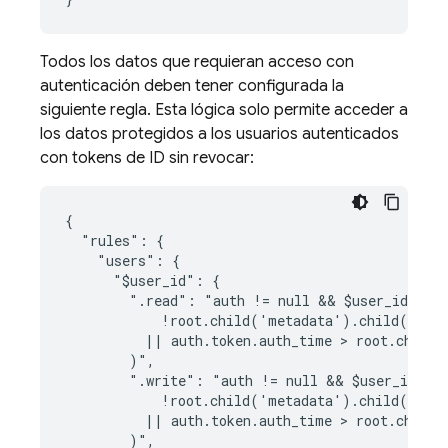
Todos los datos que requieran acceso con
autenticación deben tener configurada la
siguiente regla. Esta lógica solo permite acceder a
los datos protegidos a los usuarios autenticados
con tokens de ID sin revocar:
{

  "rules": {

    "users": {

      "$user_id": {

        ".read": "auth != null && $user_id === 
            !root.child('metadata').child(auth.
          || auth.token.auth_time > root.child(
        )",

        ".write": "auth != null && $user_id ===
            !root.child('metadata').child(auth.
          || auth.token.auth_time > root.child(
        )",
