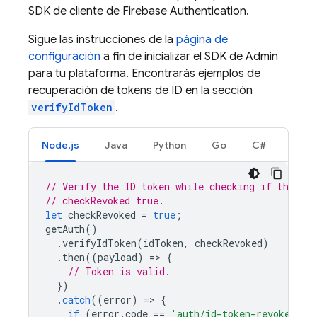
SDK de cliente de
Firebase Authentication
.
Sigue las instrucciones de la
página de
configuración
a fin de inicializar el SDK de Admin
para tu plataforma. Encontrarás ejemplos de
recuperación de tokens de ID en la sección
verifyIdToken
.
Node.js
Java
Python
Go
C#
// Verify the ID token while checking if the tok
// checkRevoked true.
let
checkRevoked
=
true
;
getAuth
()
.
verifyIdToken
(
idToken
,
checkRevoked
)
.
then
((
payload
)
=
>
{
// Token is valid.
})
.
catch
((
error
)
=
>
{
if
(
error
.
code
==
'auth/id-token-revoked'
)