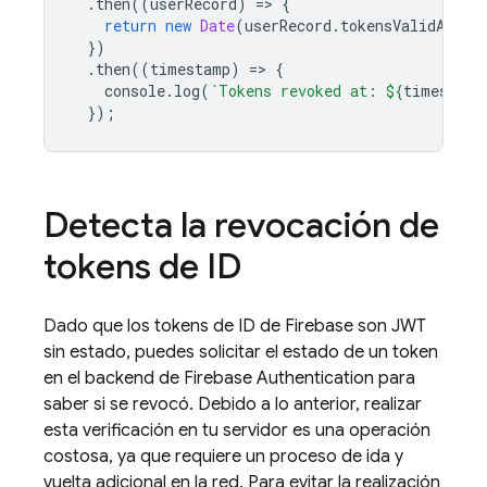
.
then
((
userRecord
)
=
>
{
return
new
Date
(
userRecord
.
tokensValidAfter
})
.
then
((
timestamp
)
=
>
{
console
.
log
(
`Tokens revoked at: 
${
timestamp
});
Detecta la revocación de
tokens de ID
Dado que los tokens de ID de Firebase son JWT
sin estado, puedes solicitar el estado de un token
en el backend de
Firebase Authentication
para
saber si se revocó. Debido a lo anterior, realizar
esta verificación en tu servidor es una operación
costosa, ya que requiere un proceso de ida y
vuelta adicional en la red. Para evitar la realización