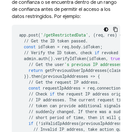
de confianza o se encuentra dentro de un rango
de confianza antes de permitir el acceso a los
datos restringidos. Por ejemplo:
app
.
post
(
'/getRestrictedData'
,
(
req
,
res
)
=
>
{
//
Get
the
ID
token
passed
.
const
idToken
=
req
.
body
.
idToken
;
//
Verify
the
ID
token
,
check
if
revoked
and
admin
.
auth
()
.
verifyIdToken
(
idToken
,
true
)
.
the
//
Get
the
user
's previous IP addresses, pr
return
getPreviousUserIpAddresses
(
claims
.
su
})
.
then
(
previousIpAddresses
=
>
{
//
Get
the
request
IP
address
.
const
requestIpAddress
=
req
.
connection
.
rem
//
Check
if
the
request
IP
address
origin
i
//
IP
addresses
.
The
current
request
timest
//
token
can
provide
additional
signals
of
//
suddenly
changed
.
If
there
was
a
sudden
//
short
period
of
time
,
then
it
will
give
if
(
!
isValidIpAddress
(
previousIpAddresses
,
//
Invalid
IP
address
,
take
action
quickl