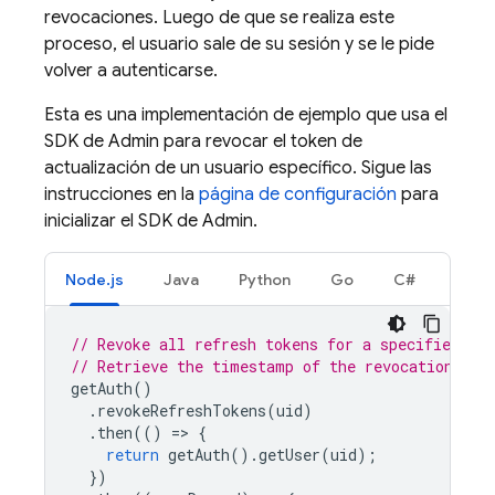
revocaciones. Luego de que se realiza este
proceso, el usuario sale de su sesión y se le pide
volver a autenticarse.
Esta es una implementación de ejemplo que usa el
SDK de Admin para revocar el token de
actualización de un usuario específico. Sigue las
instrucciones en la
página de configuración
para
inicializar el SDK de Admin.
Node.js
Java
Python
Go
C#
// Revoke all refresh tokens for a specified use
// Retrieve the timestamp of the revocation, in
getAuth
()
.
revokeRefreshTokens
(
uid
)
.
then
(()
=
>
{
return
getAuth
().
getUser
(
uid
);
})