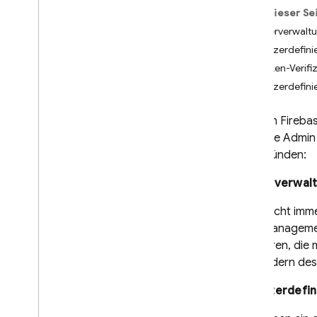
Auf dieser Se
i
OS+
Nutzerverwalt
Android
Benutzerdefinie
Flutter
ID-Token-Verifi
Web
Benutzerdefini
C++
Unity
Mit dem
Fireba
Admin
Firebase
Admin
Einführung
von Gründen:
Nutzer verwalten
Nutzer importieren
Nutzerverwal
Benutzerdefinierte Tokens
Es ist nicht imm
erstellen
User Management
ID-Tokens verifizieren
ausführen, die 
Multi-Faktor-Nutzer verwalten
das Ändern des
Nutzersitzungen verwalten
Sitzungscookies verwalten
Benutzerdefin
Zugriff mit