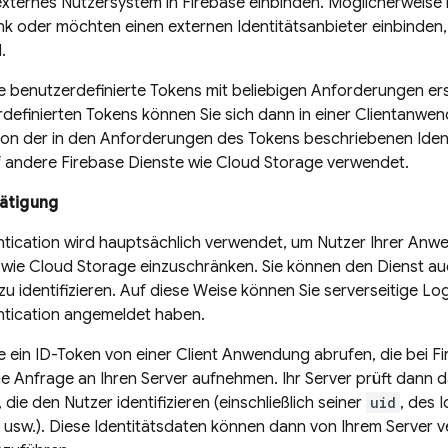
externes Nutzersystem in
Firebase
einbinden. Möglicherweise 
k oder möchten einen externen Identitätsanbieter einbinden
.
 benutzerdefinierte Tokens mit beliebigen Anforderungen erstel
definierten Tokens können Sie sich dann in einer Clientanwe
on der in den Anforderungen des Tokens beschriebenen Identi
f andere
Firebase
Dienste wie
Cloud Storage
verwendet.
tätigung
tication
wird hauptsächlich verwendet, um Nutzer Ihrer Anwen
 wie
Cloud Storage
einzuschränken. Sie können den Dienst au
u identifizieren. Auf diese Weise können Sie serverseitige Log
tication
angemeldet haben.
 ein ID-Token von einer Client Anwendung abrufen, die bei
Fi
ne Anfrage an Ihren Server aufnehmen. Ihr Server prüft dann d
ie den Nutzer identifizieren (einschließlich seiner
uid
, des 
 usw.). Diese Identitätsdaten können dann von Ihrem Server