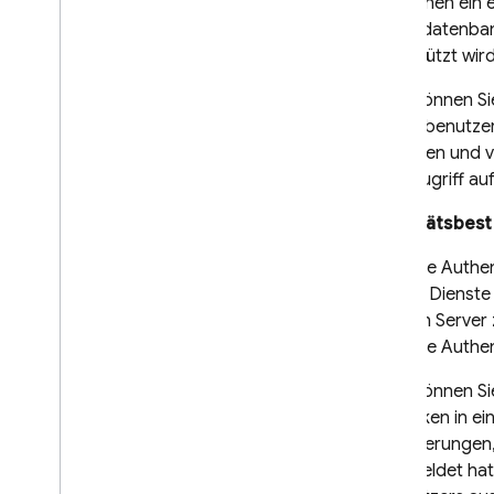
benutzerdefinierten
Sie können ein 
Ansprüchen steuern
Nutzerdatenban
E-Mail-Aktions-Links
unterstützt wird
generieren
Fehler
Dazu können Sie
diesen benutzer
OAuth-Identitätsanbieter
programmatisch konfigurieren
anmelden und v
Authentifizierungsanbieter mit
beim Zugriff au
der Firebase CLI konfigurieren
Identitätsbes
E-Mail-Aktions-Handler anpassen
Mit Cloud Functions erweitern
Firebase Authen
Mit Blockierfunktionen erweitern
andere Dienste
Benutzerdefinierte E-Mail-
eigenen Server z
Domains
Firebase Authen
Fallstudien
Nutzungsbeschränkungen
Dazu können Sie
das Token in ei
Bestätigung der
Anforderungen, d
Telefonnummer
angemeldet hat