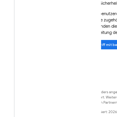
in den Sicherh
Wenn benutzerd
über die zugehö
zum Senden dies
Verarbeitung de
Zugriff mit 
Sofern nicht anders angeg
License
lizenziert. Weite
und/oder seinen Partnern
Zuletzt aktualisiert: 202