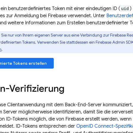
e ein benutzerdefiniertes Token mit einer eindeutigen ID (
uid
)
 es zur Anmeldung bei
Firebase
verwendet. Unter
Benutzerdefi
nd weitere Informationen zum Erstellen benutzerdefinierter T
 Sie nur von Ihrem eigenen Server aus eine Verbindung zur
Firebase Re
rdefinierten Tokens. Verwenden Sie stattdessen ein
Firebase
Admin SD
n
.
nierte Tokens erstellen
n-Verifizierung
ase
Clientanwendung mit dem Back-End-Server kommuniziert,
 Server möglicherweise identifizieren, damit Sie die serverseit
 von ID-Tokens möglich, die von
Firebase
erstellt werden, wenn 
eldet. ID-Tokens entsprechen der
OpenID Connect-Spezifik