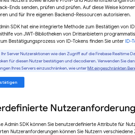
 eines Nutzers sowie andere Profil- und Authentifizierungsinf
ack-Ends senden, prüfen und prüfen. Auf diese Weise können
zieren und für Ihre eigenen Backend-Ressourcen autorisieren.
min SDK
hat eine integrierte Methode zum Bestätigen von ID
ithilfe von JWT-Bibliotheken von Drittanbietern programmati
zum Bestätigungsprozess von ID-Tokens finden Sie unter
ID-T
Ihr Server Nutzeraktionen wie den Zugriff auf die
Firebase Realtime D
-Token für diesen Nutzer bestätigen und decodieren. Verwenden Sie da
ngen Ihres Servers einzuschränken, wie unter
Mit eingeschränkten Ber
stätigen
rdefinierte Nutzeranforderun
se
Admin SDK
können Sie benutzerdefinierte Attribute für Nut
rten Nutzeranforderungen können Sie Nutzern verschiedene Z