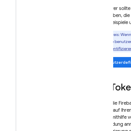
Ihr Server sollt
übergeben, die
Codebeispiele u
Hinweis: Wenn
Sie keine benutze
zu authentifiziere
Benutzerdefi
ID-Toke
Wenn die
Fireb
Nutzer auf Ihrem
sicher mithilfe
Anwendung anm