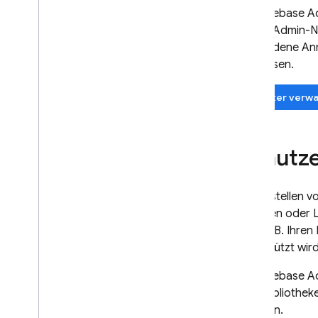
Das
Firebase
Ad
Extensions
für die Admin-N
vorhandene Anm
Firebase ML
zu müssen.
ÄHNLICHE PRODUKTE
Nutzer verwa
Cloud Messaging
Remote Config
Benutze
Das Erstellen v
externen oder L
sein, z. B. Ihr
unterstützt wird
Das
Firebase
Ad
JWT-Bibliotheke
erstellen.