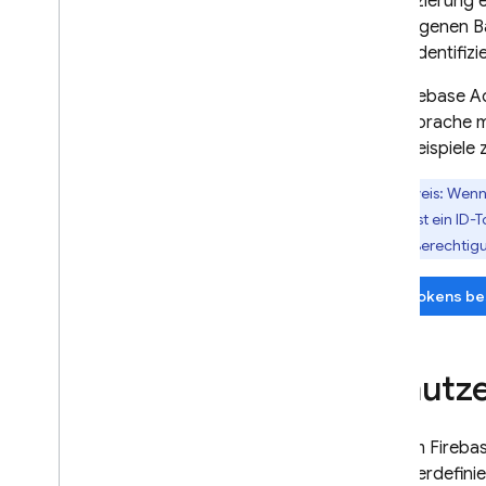
Identifizierung
Ihren eigenen B
sicher identifi
Das
Firebase
Ad
jeder Sprache m
Codebeispiele 
Hinweis: Wenn 
Sie zuerst ein ID
um die Berechtigu
ID-Tokens be
Benutze
Mit dem
Fireba
benutzerdefinie