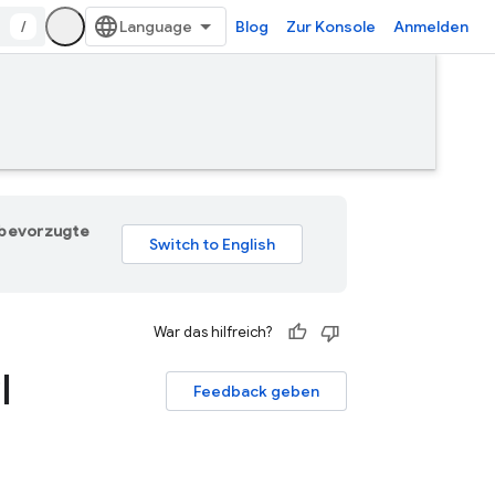
/
Blog
Zur Konsole
Anmelden
e bevorzugte
War das hilfreich?
I
Feedback geben