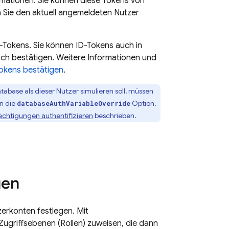
ormationen. Sie können diese Tokens von
 Sie den aktuell angemeldeten Nutzer
-Tokens. Sie können ID-Tokens auch in
sch bestätigen. Weitere Informationen und
okens bestätigen
.
atabase
als dieser Nutzer simulieren soll, müssen
nn die
Option,
databaseAuthVariableOverride
echtigungen authentifizieren
beschrieben.
gen
zerkonten festlegen. Mit
ugriffsebenen (Rollen) zuweisen, die dann