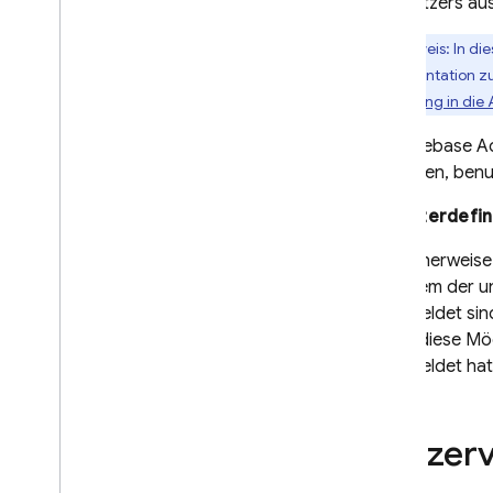
des Nutzers au
App Check
Hinweis: In di
Dokumentation zur
SQL Connect
Einführung in die
Cloud Firestore
Das
Firebase
Ad
verwalten, benu
Realtime Database
Benutzerdefin
Storage
Möglicherweise 
mit einem der u
Sicherheitsregeln
angemeldet sin
bietet diese Mö
App Hosting
angemeldet hat,
Hosting
Nutzer
Cloud Functions