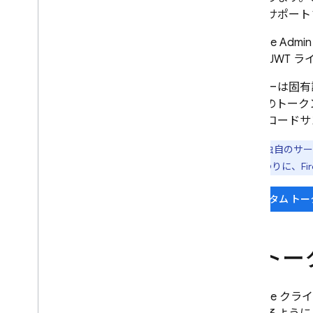
Firebase ML
ィブにサポートされ
Firebase
Admin
関連プロダクト
ティの JWT
Cloud Messaging
サーバーは固有
Remote Config
す。このトーク
詳細とコードサ
注: 独自のサ
い。代わりに、
Fi
カスタム ト
ID ト
Firebase
クライ