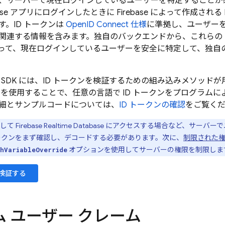
、サーバーで現在ログインしているユーザーを特定することが
ase
アプリにログインしたときに
Firebase
によって作成される 
す。ID トークンは
OpenID Connect 仕様
に準拠し、ユーザー
関連する情報を含みます。独自のバックエンドから、これらの
って、現在ログインしているユーザーを安全に特定して、独自
 SDK
には、ID トークンを検証するための組み込みメソッド
リを使用することで、任意の言語で ID トークンをプログラムに
細とサンプルコードについては、
ID トークンの確認
をご覧く
として
Firebase Realtime Database
にアクセスする場合など、サーバーで
 トークンをまず確認し、デコードする必要があります。次に、
制限された
オプションを使用してサーバーの権限を制限しま
hVariableOverride
を検証する
 ユーザー クレーム