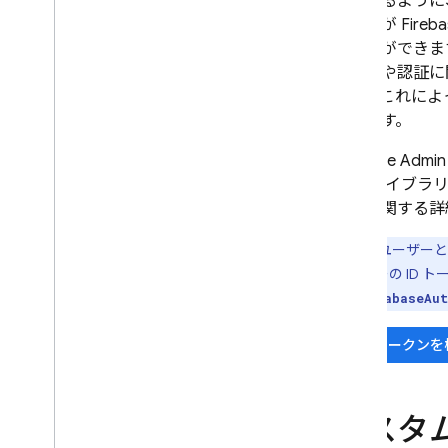
行できるように
ーザーが
Fireb
うことができま
ィールや認証に
ます。これによ
できます。
Firebase
Admin
JWT ライブラ
セスに関する詳
注: ユーザー
ユーザーの ID
て、
databaseAut
ID トークン
カスタム