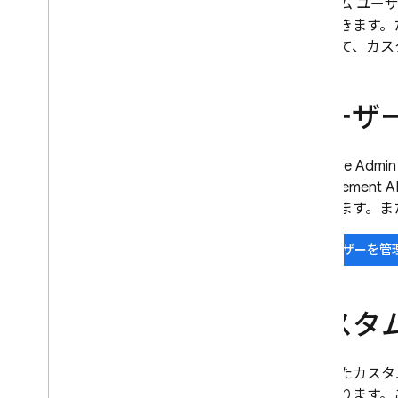
カスタム ユー
SQL Connect
実現できます。
に対して、カス
Cloud Firestore
Realtime Database
ユーザ
Storage
Firebase
Admin
Manageme
セキュリティ ルール
ができます。ま
App Hosting
ユーザーを管
Hosting
カスタ
Cloud Functions
Extensions
作成したカスタ
とがあります。