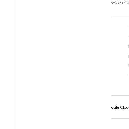
最終更新日 2026-03-27 
学ぶ
デベロッパー ガイド
SDK と API のリファレンス
サンプル
ライブラリ
GitHub
Android
Chrome
Firebase
Google Clou