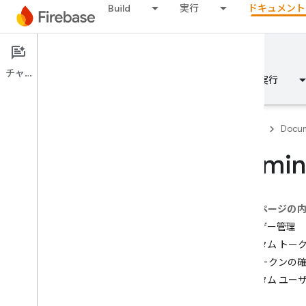
Build
実行
ドキュメント
Documentation
Authentication
チャット
概要
基本
AI
Build
実行
Firebase
Docum
Admin
概要
このページの
Emulator Suite
ユーザー管理
カスタム トー
Authentication
ID トークンの
はじめに
カスタム ユー
どこからできますか？
Firebase プロジェクトのユーザー