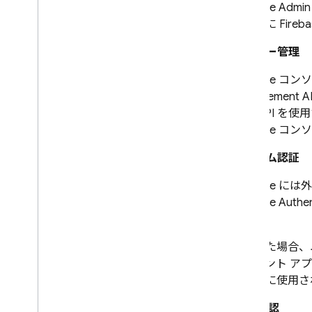
Firebase
Admin
i
OS+
の管理に
Fireb
Android
ユーザー管理
Flutter
Web
Firebase
コンソ
C++
Manageme
Unity
この API 
Admin
Firebase
コンソ
はじめに
カスタム認証
ユーザー管理
ユーザーをインポートする
Firebase
には外
カスタム トークンを作成する
Firebase Authen
ID トークンを検証する
れます。
多要素ユーザーの管理
こうした場合、
ユーザー セッションの管理
ライアント ア
セッション Cookie を管理する
の設定に使用され
カスタム クレームでアクセス
を制御する
ID の確認