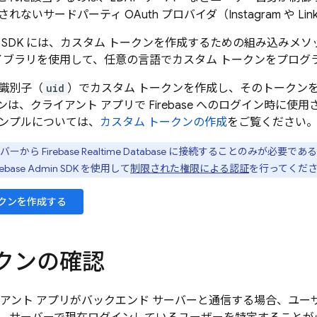
ないサードパーティ OAuth プロバイダ（Instagram や Lin
 SDK
には、カスタム トークンを作成するための組み込みメソ
 ライブラリを使用して、任意の言語でカスタム トークンをプロ
識別子（
uid
）でカスタム トークンを作成し、そのトークン
ンは、クライアント アプリで
Firebase
へのログイン時に使用さ
ンプルについては、
カスタム トークンの作成
をご覧ください
ーバーから
Firebase Realtime Database
に接続することのみが必要である
rebase
Admin SDK
を使用して
制限された権限による認証
を行ってくだ
ークンを作成する
ークンの確認
アント アプリがバックエンド サーバーと通信する場合、ユー