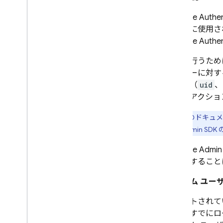
メールのアクション リンクを
生成する
Firebase Authen
エラー
る目的に使用さ
OAuth ID プロバイダをプログラ
Firebase Authen
ムで構成する
これを行うため
Firebase CLI を使用して Auth プ
ロバイダを構成する
サーバーに対す
メールのアクション ハンドラをカ
レーム（
uid
、
スタマイズする
権限でアクショ
Cloud Functions で拡張する
: このドキ
ブロッキング関数で拡張する
めに Admin S
カスタム ドメインをメールで送信
事例紹介
Firebase
Admin
使用制限
を確認すること
カスタム ユー
電話番号の確認
サポートされて
App Check
ど）ですでにロ