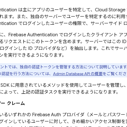
tication
は主にアプリのユーザーを特定して、
Cloud Storage
れます。また、独自のサーバーでユーザーを特定するのに利用
tication
でログインしたユーザーの権限で、サーバーサイド 
に、
Firebase Authentication
でログインしたクライアント アプ
るリクエストにこのトークンを含めます。サーバーではこの I
ログインした ID プロバイダなど）を抽出します。これでサーバ
ンを実行できるようになります。
ュメントでは、独自の認証トークンを管理する方法について説明しています
DK の認証を行う方法については、
Admin Database API の概要
をご覧くださ
 SDK
に用意されているメソッドを使用してユーザーを管理し、カ
によって、上記の認証タスクを実行できるようになります。
ザー クレーム
いるいずれかの
Firebase
Auth プロバイダ（メールとパスワード
グインしているユーザーに対して、きめ細かいアクセス制御を