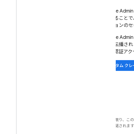
Firebase
Admin
使用することで
ケーションのセ
Firebase
Admin
ザーに伝播され
べての認証アク
カスタム ク
特に記載のない限り、こ
ス
により使用許諾されま