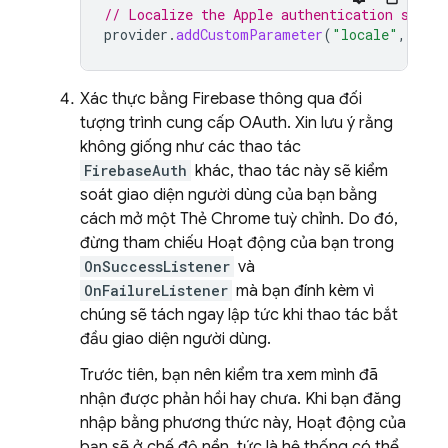
// Localize the Apple authentication scree
provider
.
addCustomParameter
(
"locale"
,
"fr"
Xác thực bằng Firebase thông qua đối
tượng trình cung cấp OAuth. Xin lưu ý rằng
không giống như các thao tác
FirebaseAuth
khác, thao tác này sẽ kiểm
soát giao diện người dùng của bạn bằng
cách mở một Thẻ Chrome tuỳ chỉnh. Do đó,
đừng tham chiếu Hoạt động của bạn trong
OnSuccessListener
và
OnFailureListener
mà bạn đính kèm vì
chúng sẽ tách ngay lập tức khi thao tác bắt
đầu giao diện người dùng.
Trước tiên, bạn nên kiểm tra xem mình đã
nhận được phản hồi hay chưa. Khi bạn đăng
nhập bằng phương thức này, Hoạt động của
bạn sẽ ở chế độ nền, tức là hệ thống có thể