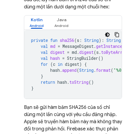
dùng một lần dưới dạng một chuỗi hex:
Kotlin
Java
private
fun
sha256
(
s
:
String
):
String
{
val
md
=
MessageDigest
.
getInstance
(
"SH
val
digest
=
md
.
digest
(
s
.
toByteArray
()
val
hash
=
StringBuilder
()
for
(
c
in
digest
)
{
hash
.
append
(
String
.
format
(
"%02x"
,
}
return
hash
.
toString
()
}
Bạn sẽ gửi hàm băm SHA256 của số chỉ
dùng một lần cùng với yêu cầu đăng nhập.
Apple sẽ truyền hàm băm này mà không thay
đổi trong phản hồi. Firebase xác thực phản