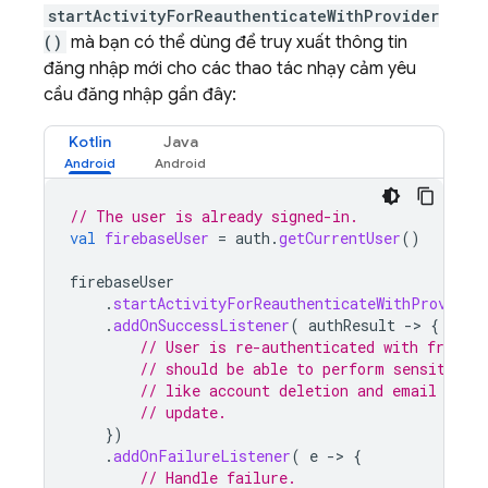
startActivityForReauthenticateWithProvider
()
mà bạn có thể dùng để truy xuất thông tin
đăng nhập mới cho các thao tác nhạy cảm yêu
cầu đăng nhập gần đây:
Kotlin
Java
// The user is already signed-in.
val
firebaseUser
=
auth
.
getCurrentUser
()
firebaseUser
.
startActivityForReauthenticateWithProvider
.
addOnSuccessListener
(
authResult
-
>
{
// User is re-authenticated with fresh t
// should be able to perform sensitive 
// like account deletion and email or p
// update.
})
.
addOnFailureListener
(
e
-
>
{
// Handle failure.