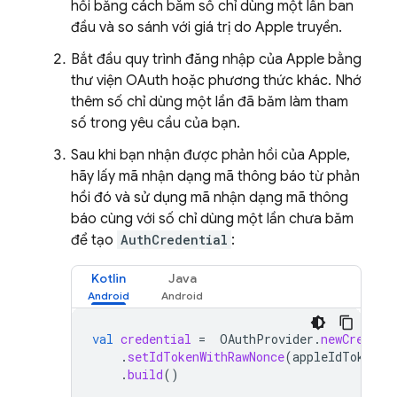
hồi bằng cách băm số chỉ dùng một lần ban
đầu và so sánh với giá trị do Apple truyền.
Bắt đầu quy trình đăng nhập của Apple bằng
thư viện OAuth hoặc phương thức khác. Nhớ
thêm số chỉ dùng một lần đã băm làm tham
số trong yêu cầu của bạn.
Sau khi bạn nhận được phản hồi của Apple,
hãy lấy mã nhận dạng mã thông báo từ phản
hồi đó và sử dụng mã nhận dạng mã thông
báo cùng với số chỉ dùng một lần chưa băm
để tạo
AuthCredential
:
Kotlin
Java
val
credential
=
OAuthProvider
.
newCredent
.
setIdTokenWithRawNonce
(
appleIdToken
,
.
build
()