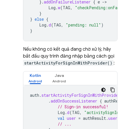
}.
addOnFailureListener
{
e
-
Log
.
w
(
TAG
,
"checkPending:onFailur
}
}
else
{
Log
.
d
(
TAG
,
"pending: null"
)
}
Nếu không có kết quả đang chờ xử lý, hãy
bắt đầu quy trình đăng nhập bằng cách gọi
startActivityForSignInWithProvider()
:
Kotlin
Java
auth
.
startActivityForSignInWithProvider
(
th
.
addOnSuccessListener
{
authResult
// Sign-in successful!
Log
.
d
(
TAG
,
"activitySignIn:onS
val
user
=
authResult
.
user
// ...