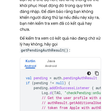
khôi phục Hoạt động đó trong quy trình
đăng nhập. Để đảm bảo rằng bạn không
khiến người dùng thử lại nếu điều này xảy ra,
bạn nên kiểm tra xem đã có kết quả hay
chưa.
Để kiểm tra xem có kết quả nào đang chờ xử
lý hay không, hãy gọi
getPendingAuthResult()
:
Kotlin
Java
val
pending
=
auth
.
pendingAuthResult
if
(
pending
!=
null
)
{
pending
.
addOnSuccessListener
{
authRes
Log
.
d
(
TAG
,
"checkPending:onSuccess
// Get the user profile with authR
// authResult.getAdditionalUserInf
// token from Apple with authResul