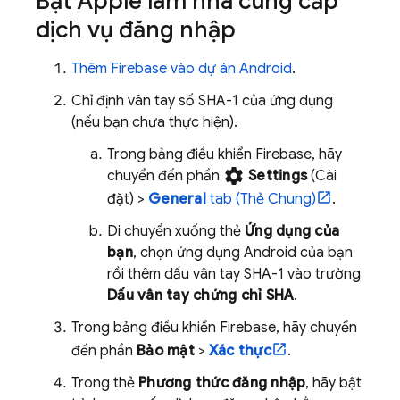
Bật Apple làm nhà cung cấp
dịch vụ đăng nhập
Thêm Firebase vào dự án Android
.
Chỉ định vân tay số SHA-1 của ứng dụng
(nếu bạn chưa thực hiện).
Trong bảng điều khiển
Firebase
, hãy
settings
chuyển đến phần
Settings
(Cài
đặt) >
General
tab (Thẻ Chung)
.
Di chuyển xuống thẻ
Ứng dụng của
bạn
, chọn ứng dụng Android của bạn
rồi thêm dấu vân tay SHA-1 vào trường
Dấu vân tay chứng chỉ SHA
.
Trong bảng điều khiển
Firebase
, hãy chuyển
đến phần
Bảo mật
>
Xác thực
.
Trong thẻ
Phương thức đăng nhập
, hãy bật