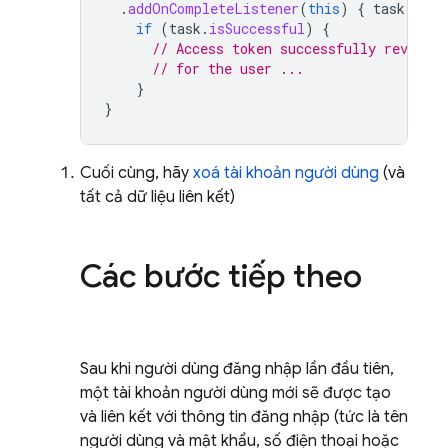
.
addOnCompleteListener
(
this
)
{
task
-
if
(
task
.
isSuccessful
)
{
// Access token successfully revoked
// for the user ...
}
}
Cuối cùng, hãy
xoá tài khoản người dùng
(và
tất cả dữ liệu liên kết)
Các bước tiếp theo
Sau khi người dùng đăng nhập lần đầu tiên,
một tài khoản người dùng mới sẽ được tạo
và liên kết với thông tin đăng nhập (tức là tên
người dùng và mật khẩu, số điện thoại hoặc