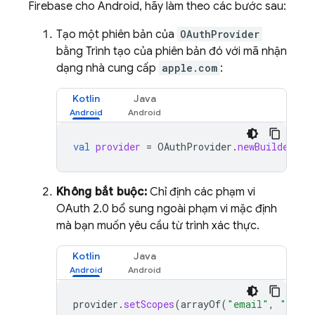
Firebase cho Android, hãy làm theo các bước sau:
Tạo một phiên bản của
OAuthProvider
bằng Trình tạo của phiên bản đó với mã nhận
dạng nhà cung cấp
apple.com
:
Kotlin
Java
val
provider
=
OAuthProvider
.
newBuilder
(
"a
Không bắt buộc:
Chỉ định các phạm vi
OAuth 2.0 bổ sung ngoài phạm vi mặc định
mà bạn muốn yêu cầu từ trình xác thực.
Kotlin
Java
provider
.
setScopes
(
arrayOf
(
"email"
,
"name