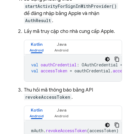
startActivityForSignInWithProvider()
để đăng nhập bằng Apple và nhận
AuthResult
.
Lấy mã truy cập cho nhà cung cấp Apple.
Kotlin
Java
val
oauthCredential
:
OAuthCredential
=
au
val
accessToken
=
oauthCredential
.
accessTo
Thu hồi mã thông báo bằng API
revokeAccessToken
.
Kotlin
Java
mAuth
.
revokeAccessToken
(
accessToken
)