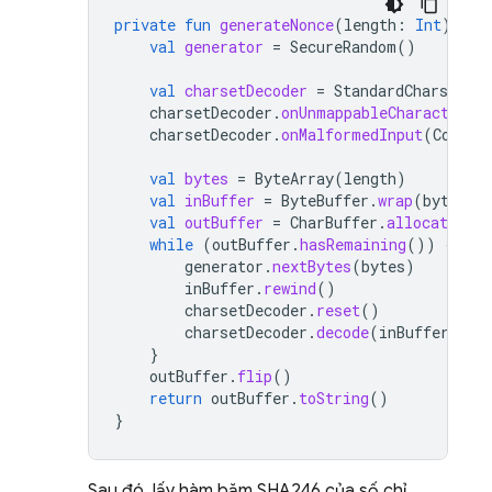
private
fun
generateNonce
(
length
:
Int
):
St
val
generator
=
SecureRandom
()
val
charsetDecoder
=
StandardCharsets
.
U
charsetDecoder
.
onUnmappableCharacter
(
C
charsetDecoder
.
onMalformedInput
(
Coding
val
bytes
=
ByteArray
(
length
)
val
inBuffer
=
ByteBuffer
.
wrap
(
bytes
)
val
outBuffer
=
CharBuffer
.
allocate
(
le
while
(
outBuffer
.
hasRemaining
())
{
generator
.
nextBytes
(
bytes
)
inBuffer
.
rewind
()
charsetDecoder
.
reset
()
charsetDecoder
.
decode
(
inBuffer
,
ou
}
outBuffer
.
flip
()
return
outBuffer
.
toString
()
}
Sau đó, lấy hàm băm SHA246 của số chỉ