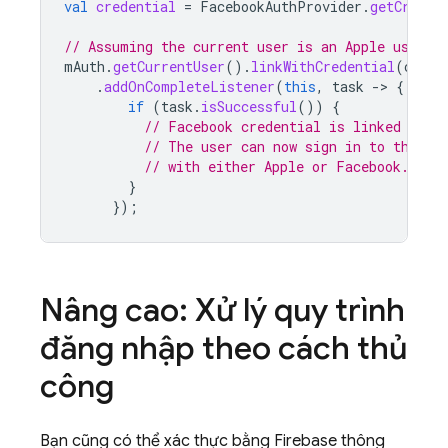
val
credential
=
FacebookAuthProvider
.
getCreden
// Assuming the current user is an Apple user l
mAuth
.
getCurrentUser
().
linkWithCredential
(
crede
.
addOnCompleteListener
(
this
,
task
-
>
{
if
(
task
.
isSuccessful
())
{
// Facebook credential is linked to t
// The user can now sign in to the sa
// with either Apple or Facebook.
}
});
Nâng cao: Xử lý quy trình
đăng nhập theo cách thủ
công
Bạn cũng có thể xác thực bằng Firebase thông