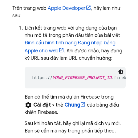
Trên trang web
Apple Developer
, hãy làm như
sau:
Liên kết trang web với ứng dụng của bạn
như mô tả trong phần đầu tiên của bài viết
Định cấu hình tính năng Đăng nhập bằng
Apple cho web
. Khi được nhắc, hãy đăng
ký URL sau đây làm URL chuyển hướng:
https://
YOUR_FIREBASE_PROJECT_ID
.firebasea
Bạn có thể tìm mã dự án Firebase trong
settings
Cài đặt
> thẻ
Chung
của bảng điều
khiển
Firebase
.
Sau khi hoàn tất, hãy ghi lại mã dịch vụ mới.
Bạn sẽ cần mã này trong phần tiếp theo.