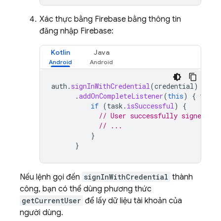
Xác thực bằng Firebase bằng thông tin
đăng nhập Firebase:
Kotlin
Java
auth
.
signInWithCredential
(
credential
)
.
addOnCompleteListener
(
this
)
{
task
if
(
task
.
isSuccessful
)
{
// User successfully signed in
// ...
}
}
Nếu lệnh gọi đến
signInWithCredential
thành
công, bạn có thể dùng phương thức
getCurrentUser
để lấy dữ liệu tài khoản của
người dùng.