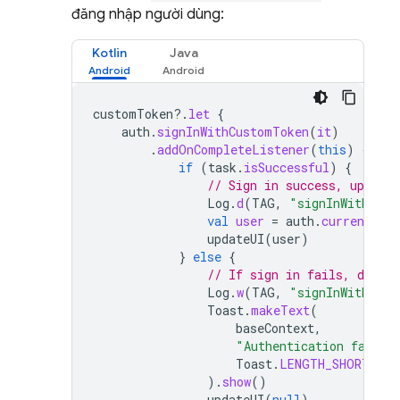
đăng nhập người dùng:
Kotlin
Java
customToken
?.
let
{
auth
.
signInWithCustomToken
(
it
)
.
addOnCompleteListener
(
this
)
{
tas
if
(
task
.
isSuccessful
)
{
// Sign in success, update
Log
.
d
(
TAG
,
"signInWithCust
val
user
=
auth
.
currentUser
updateUI
(
user
)
}
else
{
// If sign in fails, displ
Log
.
w
(
TAG
,
"signInWithCust
Toast
.
makeText
(
baseContext
,
"Authentication failed
Toast
.
LENGTH_SHORT
,
).
show
()
updateUI
(
null
)