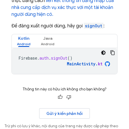
thực bằng cách
liên kết thông tin đăng nhập của
nhà cung cấp dịch vụ xác thực với một tài khoản
người dùng hiện có.
Để đăng xuất người dùng, hãy gọi
signOut
:
Kotlin
Java
Firebase
.
auth
.
signOut
()
MainActivity
.
kt
Thông tin này có hữu ích không cho bạn không?
Gửi ý kiến phản hồi
Trừ phi có lưu ý khác, nội dung của trang này được cấp phép theo