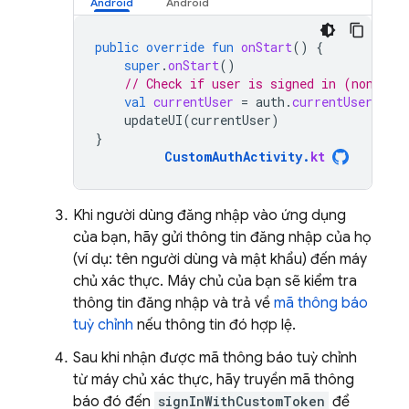
public
override
fun
onStart
()
{
super
.
onStart
()
// Check if user is signed in (non-nul
val
currentUser
=
auth
.
currentUser
updateUI
(
currentUser
)
}
CustomAuthActivity
.
kt
Khi người dùng đăng nhập vào ứng dụng
của bạn, hãy gửi thông tin đăng nhập của họ
(ví dụ: tên người dùng và mật khẩu) đến máy
chủ xác thực. Máy chủ của bạn sẽ kiểm tra
thông tin đăng nhập và trả về
mã thông báo
tuỳ chỉnh
nếu thông tin đó hợp lệ.
Sau khi nhận được mã thông báo tuỳ chỉnh
từ máy chủ xác thực, hãy truyền mã thông
báo đó đến
signInWithCustomToken
để