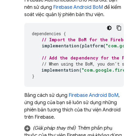
Firebase Authentication
cho Android. Bạn
nên sử dụng
Firebase Android BoM
để kiểm
soát việc quản lý phiên bản thư viện.
dependencies
{
// Import the 
BoM
 for the Firebase 
implementation
(
platform
(
"com.google
// Add the dependency for the 
Fireb
// When using the 
BoM
, you don't speci
implementation
(
"com.google.firebase
}
Bằng cách sử dụng
Firebase Android BoM
,
ứng dụng của bạn sẽ luôn sử dụng những
phiên bản tương thích của thư viện Android
trên Firebase.
(Giải pháp thay thế)
Thêm phần phụ
thuộc của thư viện Firebase
mà không
dùng