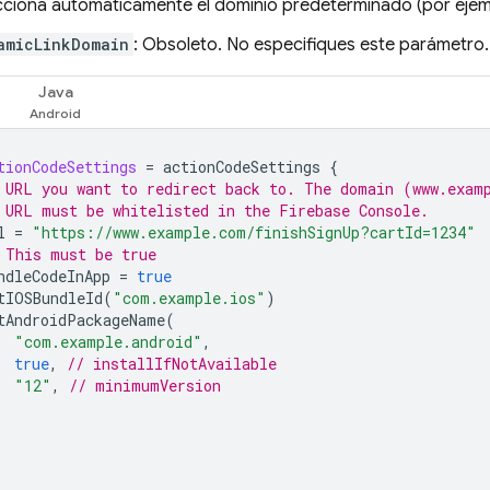
cciona automáticamente el dominio predeterminado (por eje
amicLinkDomain
: Obsoleto. No especifiques este parámetro.
Java
tionCodeSettings
=
actionCodeSettings
{
 URL you want to redirect back to. The domain (www.exam
 URL must be whitelisted in the Firebase Console.
l
=
"https://www.example.com/finishSignUp?cartId=1234"
 This must be true
ndleCodeInApp
=
true
tIOSBundleId
(
"com.example.ios"
)
tAndroidPackageName
(
"com.example.android"
,
true
,
// installIfNotAvailable
"12"
,
// minimumVersion