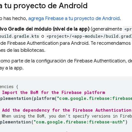
a tu proyecto de Android
lo has hecho,
agrega Firebase a tu proyecto de Android
.
ivo Gradle del módulo (nivel de la app)
(generalmente
<pr
build.gradle.kts
o
<project>/<app-module>/build.grad
a de
Firebase Authentication
para Android. Te recomendamos
nes de las bibliotecas.
omo parte de la configuración de
Firebase Authentication
, 
y a la app.
encies
{
 Import the 
BoM
 for the Firebase platform
mplementation
(
platform
(
"com.google.firebase:firebas
 Add the dependency for the 
Firebase Authentication
 When using the 
BoM
, you don't specify versions in Fireb
plementation
(
"com.google.firebase:firebase-auth"
)