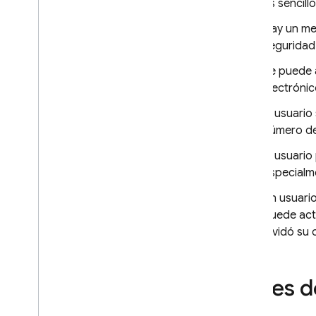
Es sencill
Yahoo
Acceso de Play Juegos
Hay un men
Número de teléfono
seguridad
Open
ID Connect
Se puede a
Usar un sistema personalizado
electrónic
de autenticación
Autenticación anónima
El usuario
número de 
Autenticación de varios
factores con SMS
El usuario
Autenticación de varios
especialme
factores con TOTP
Vincular varios proveedores de
Un usuari
autenticación
puede actu
Pasa estados en acciones de
olvidó su
correo electrónico
Flutter
Web
Antes 
C++
Unity