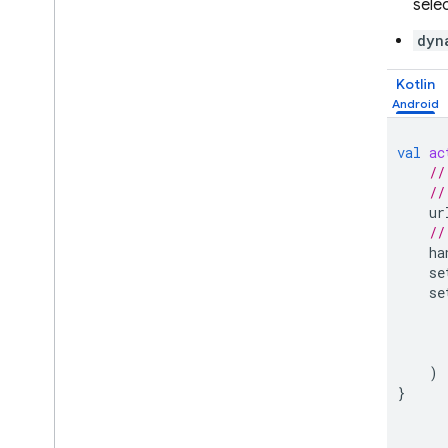
sele
dyn
Kotlin
val
ac
//
//
ur
//
ha
se
se
)
}