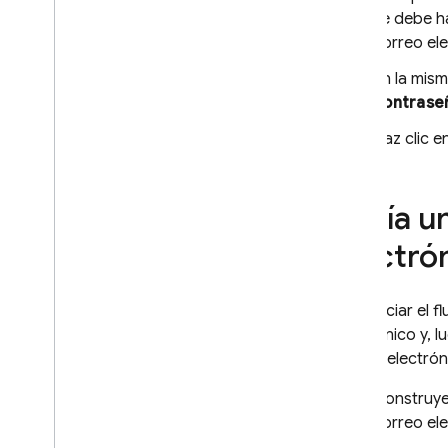
Extensions
se debe ha
correo ele
Firebase ML
En la mis
PRODUCTOS RELACIONADOS
contrase
Cloud Messaging
Haz clic e
Remote Config
Envía un
electró
Para iniciar el 
electrónico y, l
correo electrón
Construye
correo ele