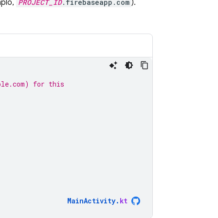
mplo,
PROJECT_ID
.firebaseapp.com
).
ple.com) for this
MainActivity
.
kt