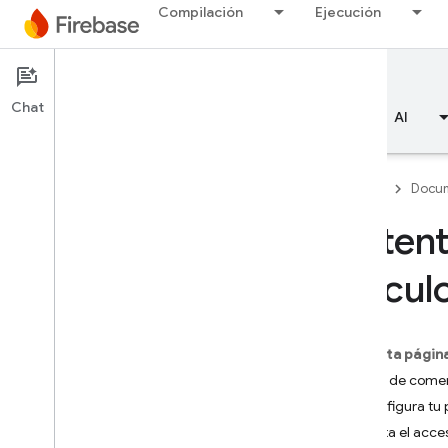
Compilación
Ejecución
Documentation
Authentication
Chat
Descripción general
Aspectos básicos
AI
Firebase
Docum
Autent
Descripción general
víncul
Emulator Suite
En esta págin
Authentication
Antes de come
Introducción
Configura tu
¿Dónde empiezo?
Habilita el acc
Usuarios en proyectos Firebase