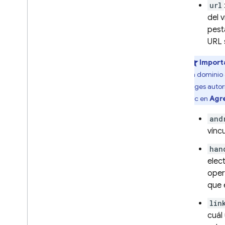
url
del 
pest
URL s
Import
un dominio
eliges auto
clic en
Agr
and
vínc
han
elec
oper
que 
lin
cuál