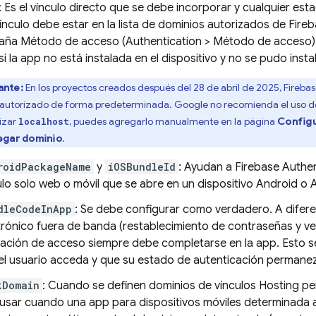
: Es el vínculo directo que se debe incorporar y cualquier est
vínculo debe estar en la lista de dominios autorizados de Fire
aña Método de acceso (Authentication > Método de acceso). El
i la app no está instalada en el dispositivo y no se pudo instal
ante:
En los proyectos creados después del 28 de abril de 2025,
Firebas
 autorizado de forma predeterminada. Google no recomienda el uso 
rizar
, puedes agregarlo manualmente en la página
Config
localhost
egar dominio
.
roidPackageName
y
iOSBundleId
: Ayudan a
Firebase Authen
ulo solo web o móvil que se abre en un dispositivo Android o 
dleCodeInApp
: Se debe configurar como verdadero. A difere
trónico fuera de banda (restablecimiento de contraseñas y ver
ación de acceso siempre debe completarse en la app. Esto se d
el usuario acceda y que su estado de autenticación permanez
kDomain
: Cuando se definen dominios de vínculos
Hosting
per
 usar cuando una app para dispositivos móviles determinada ab