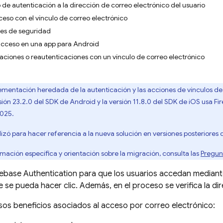
o de autenticación a la dirección de correo electrónico del usuario
eso con el vínculo de correo electrónico
es de seguridad
acceso en una app para Android
laciones o reautenticaciones con un vínculo de correo electrónico
lementación heredada de la autenticación y las acciones de vínculos de
rsión 23.2.0 del SDK de Android y la versión 11.8.0 del SDK de iOS usa F
2025.
lizó para hacer referencia a la nueva solución en versiones posteriores 
mación específica y orientación sobre la migración, consulta las
Pregun
rebase Authentication
para que los usuarios accedan mediante
e se pueda hacer clic. Además, en el proceso se verifica la di
os beneficios asociados al acceso por correo electrónico: