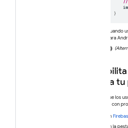
App Check
/
i
}
SQL Connect
Cloud Firestore
Cuando u
para Andr
Realtime Database
(Altern
Storage
Habilit
Reglas de seguridad
para tu
App Hosting
Para que los us
Hosting
acceso con prov
Cloud Functions
En
Fireba
En la pes