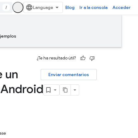
/
Blog
Ir a la consola
Acceder
jemplos
¿Te ha resultado útil?
e un
Enviar comentarios
n Android
ase