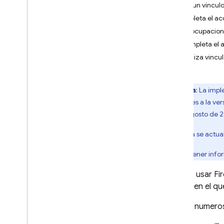
Envía un víncul
i
OS+
Completa el acc
Android
Preocupacion
Accede con una IU
Completa el 
precompilada
Realiza vincu
Comenzar
Administrar usuarios
Autenticación de contraseña
Nota
: La imp
Autenticación mediante
anteriores a la ve
vínculo por correo
25 de agosto de 
electrónico
Migración de vínculos de
Esta guía se actua
correo electrónico
Acceder con Google
Para obtener infor
Acceso con Facebook
Puedes usar
Fi
Acceder con Apple
vínculo en el qu
Twitter
Git
Hub
Existen numeros
Microsoft