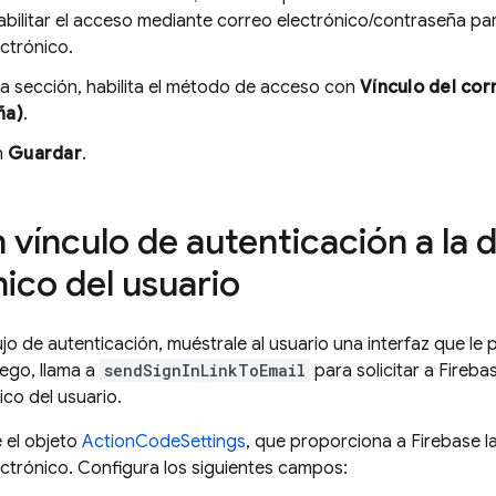
bilitar el acceso mediante correo electrónico/contraseña para
ctrónico.
ma sección, habilita el método de acceso con
Vínculo del cor
ña)
.
n
Guardar
.
 vínculo de autenticación a la 
nico del usuario
flujo de autenticación, muéstrale al usuario una interfaz que le
uego, llama a
sendSignInLinkToEmail
para solicitar a Fireba
ico del usuario.
 el objeto
ActionCodeSettings
, que proporciona a Firebase la
ctrónico. Configura los siguientes campos: