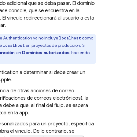
ado adicional que se deba pasar. El dominio
base console, que se encuentra en la
 vínculo redireccionará al usuario a esta
ar.
e Authentication
ya no incluye
como
localhost
de
en proyectos de producción. Si
localhost
uración
, en
Dominios autorizados
, haciendo
tication
a determinar si debe crear un
Apple.
ncia de otras acciones de correo
ificaciones de correos electrónicos), la
ebe a que, al final del flujo, se espera
ca en la app.
sonalizados para un proyecto, especifica
ra el vínculo. De lo contrario, se