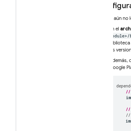
Configur
Administrador
Configura proveedores de
identidad de OAuth de forma
Si aún no 
programática
En el
arch
Configura proveedores de Auth
module>/
con Firebase CLI
bibliotec
Personaliza el controlador de
acciones del correo electrónico
las versio
Ampliar con Cloud Functions
Además, c
Extender con funciones de
Google Pla
bloqueo
Enviar dominios personalizados
por correo electrónico
depend
Casos de éxito
//
Límites de uso
i
//
Verificación del número de
//
teléfono
im