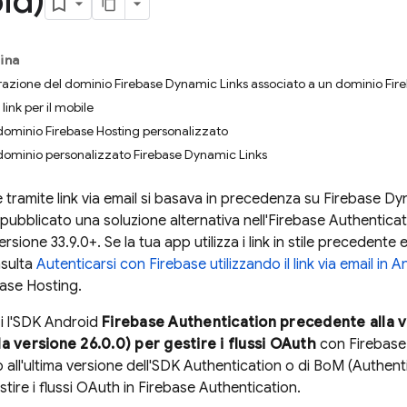
id)
ina
razione del dominio Firebase Dynamic Links associato a un dominio Fir
link per il mobile
 dominio Firebase Hosting personalizzato
il dominio personalizzato Firebase Dynamic Links
 tramite link via email si basava in precedenza su
Firebase Dy
pubblicato una soluzione alternativa nell'
Firebase Authenticat
rsione 33.9.0+. Se la tua app utilizza i link in stile precedente
nsulta
Autenticarsi con Firebase utilizzando il link via email in 
base Hosting
.
zzi l'SDK Android
Firebase Authentication
precedente alla v
a versione 26.0.0) per gestire i flussi OAuth
con
Firebase
 all'ultima versione dell'SDK
Authentication
o di
BoM
(
Authent
tire i flussi OAuth in
Firebase Authentication
.