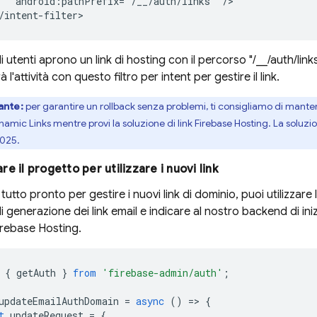
android:pathPrefix="/__/auth/links"
/>

 utenti aprono un link di hosting con il percorso "/__/auth/links"
 l'attività con questo filtro per intent per gestire il link.
ante:
per garantire un rollback senza problemi, ti consigliamo di mantener
namic Links
mentre provi la soluzione di link
Firebase Hosting
. La soluz
2025.
re il progetto per utilizzare i nuovi link
utto pronto per gestire i nuovi link di dominio, puoi utilizzare l
i generazione dei link email e indicare al nostro backend di iniz
irebase Hosting
.
{
getAuth
}
from
'firebase-admin/auth'
;
updateEmailAuthDomain
=
async
()
=
>
{
t
updateRequest
=
{