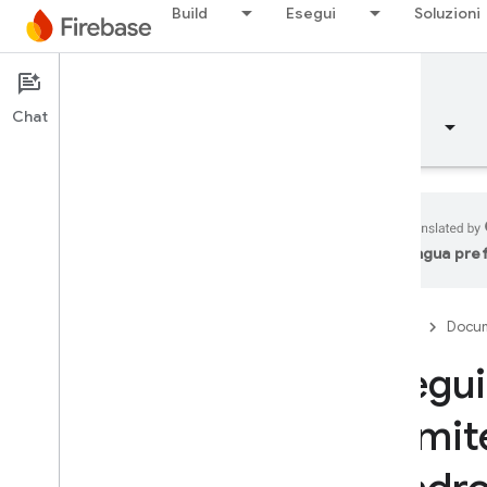
Build
Esegui
Soluzioni
Documentation
Authentication
Chat
Panoramica
Concetti fondamentali
AI
lingua pre
Panoramica
Firebase
Docum
Emulator Suite
Esegui
Authentication
tramit
Presentazione
Da dove comincio?
Utenti nei progetti Firebase