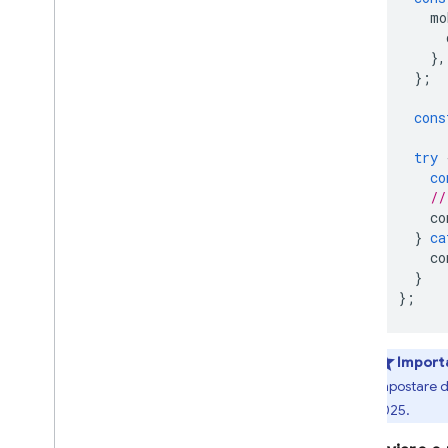
PRODOTTI CORRELATI
mo
Cloud Messaging
},
Remote Config
};
cons
try
co
//
co
}
ca
co
}
};
Import
impostare d
2025.