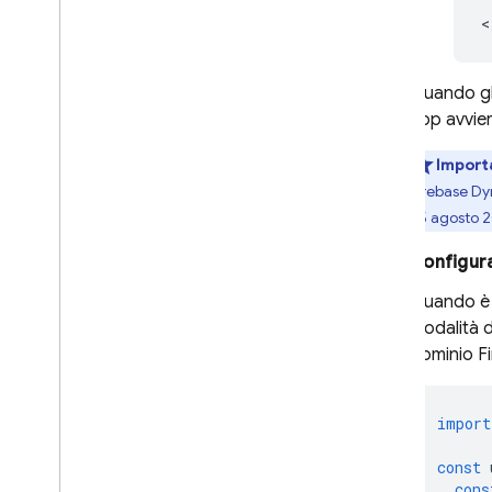
Cloud Firestore
Realtime Database
Quando gli
app avvierà
Storage
Import
Regole di sicurezza
Firebase Dy
25 agosto 
App Hosting
Configura
Hosting
Quando è t
modalità d
Cloud Functions
dominio
F
Extensions
import
Firebase ML
const
cons