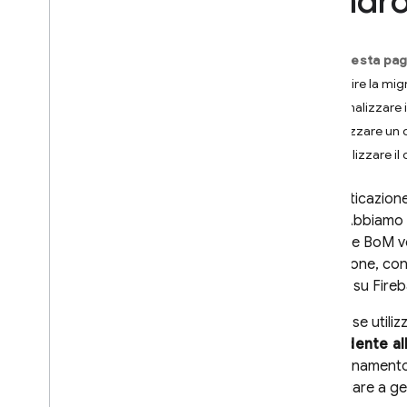
(Andro
i
OS+
Android
Su questa pag
Accedi con un'interfaccia
Eseguire la mig
utente predefinita
Personalizzare i 
Inizia
Utilizzare un
Gestisci utenti
Riutilizzare 
Autenticazione password
Autenticazione link email
L'autenticazione
Migrazione del link email
2025
. Abbiamo 
Accedi con Google
Firebase BoM
ve
Accesso Facebook
migrazione, co
Accedi con Apple
basato su
Fire
Twitter
Git
Hub
Inoltre, se utili
precedente all
Microsoft
l'aggiornamento
Yahoo
continuare a ges
Accesso a Play Giochi