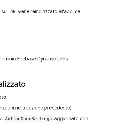
sul link, viene reindirizzato all'app, se
o dominio
Firebase Dynamic Links
lizzato
ato.
struzioni nella sezione precedente).
to
ActionCodeSettings
aggiornato con