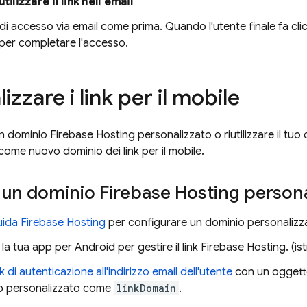
utilizzare il link nell'email
nk di accesso via email come prima. Quando l'utente finale fa clic 
, per completare l'accesso.
izzare i link per il mobile
 un dominio
Firebase Hosting
personalizzato o riutilizzare il tu
come nuovo dominio dei link per il mobile.
e un dominio
Firebase Hosting
persona
uida
Firebase Hosting
per configurare un dominio personalizz
la tua app per Android per gestire il link
Firebase Hosting
. (i
nk di autenticazione all'indirizzo email dell'utente
con un ogget
o personalizzato come
linkDomain
.