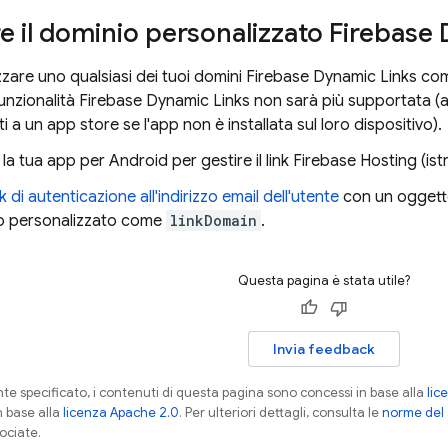
are il dominio personalizzato
Firebase 
lizzare uno qualsiasi dei tuoi domini
Firebase Dynamic Links
come
funzionalità
Firebase Dynamic Links
non sarà più supportata (a
ti a un app store se l'app non è installata sul loro dispositivo).
la tua app per Android per gestire il link
Firebase Hosting
(ist
nk di autenticazione all'indirizzo email dell'utente
con un ogget
o personalizzato come
linkDomain
.
Questa pagina è stata utile?
Invia feedback
 specificato, i contenuti di questa pagina sono concessi in base alla
lic
n base alla
licenza Apache 2.0
. Per ulteriori dettagli, consulta le
norme del 
ociate.