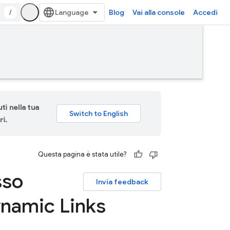
/
Blog
Vai alla console
Accedi
ti nella tua
ri.
Questa pagina è stata utile?
sso
Invia feedback
ynamic Links