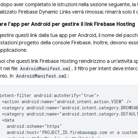
: dopo aver completato le istruzioni nella sezione seguente, la 
alizzato
Firebase Dynamic Links
verrà rimossa; rimarrà solo il 
re l'app per Android per gestire il link
Firebase Hosting
gestire questi link dalla tua app per Android, il nome del pacc
stazioni progetto della console
Firebase
. Inoltre, devono ess
applicazione.
uoi che questi link
Firebase Hosting
reindirizzino a un'attività 
t nel file
AndroidManifest.xml
. Il filtro per intent deve interc
nio. In
AndroidManifest.xml
:
intent-filter
<action
android:name="android.intent.action.VIEW"
<category
android:name="android.intent.category.BROWSA
<category
android:name="android.intent.category.DEFAUL
android:host="PROJECT_ID.firebaseapp.com
or
a
custom