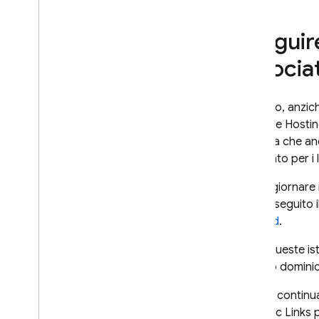
Numero di telefono
Open
ID Connect
Eseguir
Utilizza un sistema di
autorizzazione personalizzato
associa
Autenticazione anonima
Autorizzazione a più fattori
SMS
In futuro, anzic
Firebase Hosti
Autorizzazione a più fattori
TOTP
significa che a
Collega più provider di
associato per i 
autorizzazione
Per aggiornare i
Stato di passaggio nelle azioni
e-mail
stato eseguito i
Flutter
Android
.
Web
Segui queste ist
C++
il nuovo dominio
Unity
Amministratore
Se vuoi continua
Configurare i provider di identità
Dynamic Links
p