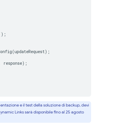
();
Config
(
updateRequest
);
,
response
);
ntazione e il test della soluzione di backup, devi
Dynamic Links
sarà disponibile fino al 25 agosto