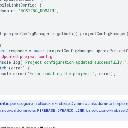
bileLinksConfig
:
{
domain
:
'HOSTING_DOMAIN'
,
t
projectConfigManager
=
getAuth
().
projectConfigManager
{
nst
response
=
await
projectConfigManager
.
updateProject
 Updated project config
nsole
.
log
(
'Project configuration updated successfully:'
tch
(
error
)
{
nsole
.
error
(
'Error updating the project:'
,
error
);
ante:
per eseguire il rollback a
Firebase Dynamic Links
durante l'impleme
i nuovo il dominio su
. La soluzione
Firebase 
FIREBASE_DYNAMIC_LINK