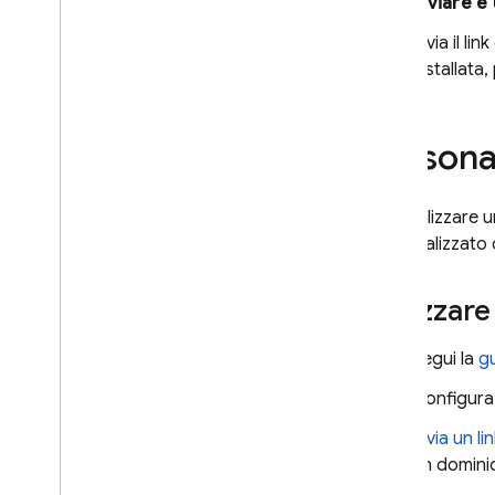
Inviare e 
Invia il li
installata
Personal
Puoi utilizzare
personalizzato 
Utilizzar
Segui la
g
Configura 
Invia un li
un domini