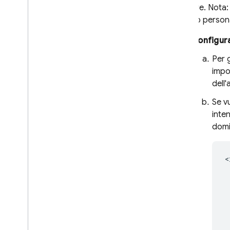
OAuth in modo programmatico
utilizzare. Nota
Configurare i provider Auth
dominio person
utilizzando l'interfaccia a riga di
comando di Firebase
Configura
Personalizza il gestore delle
azioni email
Per 
impo
Estendi con Cloud Functions
dell'
Estensione con funzioni di blocco
Domini personalizzati email
Se v
Case study
inten
Limiti di utilizzo
domi
Verifica del numero di
<
telefono
App Check
SQL Connect