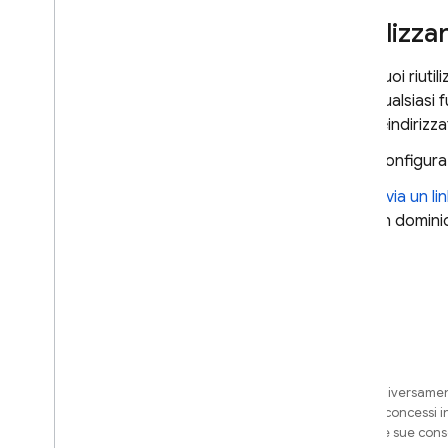
Riutilizz
Puoi riuti
qualsiasi 
reindirizza
Configura 
Invia un li
un domini
Salvo quando diversamente
di codice sono concessi i
Oracle e/o delle sue cons