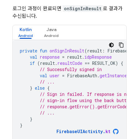
로그인 과정이 완료되면
onSignInResult
로 결과가
수신됩니다.
Kotlin
Java
private
fun
onSignInResult
(
result
:
FirebaseAuth
val
response
=
result
.
idpResponse
if
(
result
.
resultCode
==
RESULT_OK
)
{
// Successfully signed in
val
user
=
FirebaseAuth
.
getInstance
().
c
// ...
}
else
{
// Sign in failed. If response is null t
// sign-in flow using the back button. 
// response.getError().getErrorCode() a
// ...
}
}
FirebaseUIActivity
.
kt