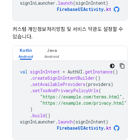
signInLauncher
.
launch
(
signInIntent
)
FirebaseUIActivity
.
kt
커스텀 개인정보처리방침 및 서비스 약관도 설정할 수
있습니다.
Kotlin
Java
val
signInIntent
=
AuthUI
.
getInstance
()
.
createSignInIntentBuilder
()
.
setAvailableProviders
(
providers
)
.
setTosAndPrivacyPolicyUrls
(
"https://example.com/terms.html"
,
"https://example.com/privacy.html"
,
)
.
build
()
signInLauncher
.
launch
(
signInIntent
)
FirebaseUIActivity
.
kt