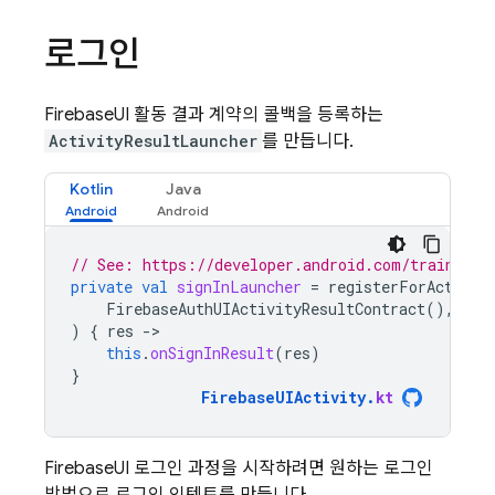
로그인
FirebaseUI 활동 결과 계약의 콜백을 등록하는
ActivityResultLauncher
를 만듭니다.
Kotlin
Java
// See: https://developer.android.com/training/
private
val
signInLauncher
=
registerForActivit
FirebaseAuthUIActivityResultContract
(),
)
{
res
-
this
.
onSignInResult
(
res
)
}
FirebaseUIActivity
.
kt
FirebaseUI 로그인 과정을 시작하려면 원하는 로그인