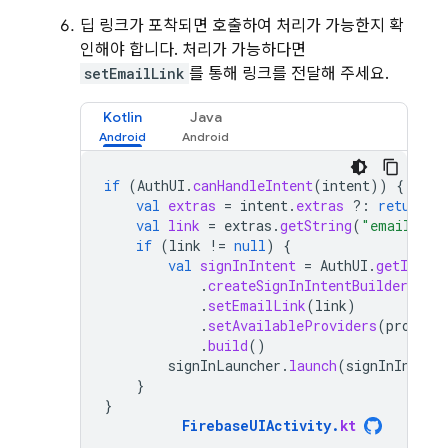
딥 링크가 포착되면 호출하여 처리가 가능한지 확
인해야 합니다. 처리가 가능하다면
setEmailLink
를 통해 링크를 전달해 주세요.
Kotlin
Java
if
(
AuthUI
.
canHandleIntent
(
intent
))
{
val
extras
=
intent
.
extras
?:
return
val
link
=
extras
.
getString
(
"email_lin
if
(
link
!=
null
)
{
val
signInIntent
=
AuthUI
.
getInstan
.
createSignInIntentBuilder
()
.
setEmailLink
(
link
)
.
setAvailableProviders
(
provide
.
build
()
signInLauncher
.
launch
(
signInIntent
}
}
FirebaseUIActivity
.
kt