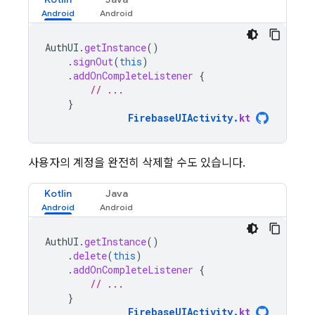
AuthUI
.
getInstance
()
.
signOut
(
this
)
.
addOnCompleteListener
{
// ...
}
FirebaseUIActivity
.
kt
사용자의 계정을 완전히 삭제할 수도 있습니다.
Kotlin
Java
AuthUI
.
getInstance
()
.
delete
(
this
)
.
addOnCompleteListener
{
// ...
}
FirebaseUIActivity
.
kt