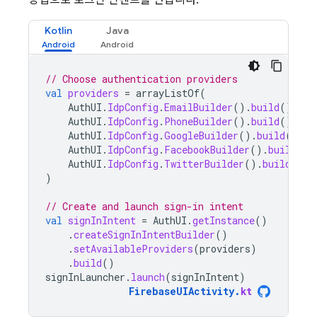
방법으로 로그인 인텐트를 만듭니다.
Kotlin
Java
// Choose authentication providers
val
providers
=
arrayListOf
(
AuthUI
.
IdpConfig
.
EmailBuilder
().
build
(),
AuthUI
.
IdpConfig
.
PhoneBuilder
().
build
(),
AuthUI
.
IdpConfig
.
GoogleBuilder
().
build
(),
AuthUI
.
IdpConfig
.
FacebookBuilder
().
build
(),
AuthUI
.
IdpConfig
.
TwitterBuilder
().
build
(),
)
// Create and launch sign-in intent
val
signInIntent
=
AuthUI
.
getInstance
()
.
createSignInIntentBuilder
()
.
setAvailableProviders
(
providers
)
.
build
()
signInLauncher
.
launch
(
signInIntent
)
FirebaseUIActivity
.
kt