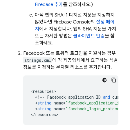
Firebase 추가
를 참조하세요.)
아직 앱의 SHA-1 디지털 지문을 지정하지
않았다면
Firebase
Console의
설정 페이
지
에서 지정합니다. 앱의 SHA 지문을 가져
오는 자세한 방법은
클라이언트 인증
을 참
조하세요.
Facebook 또는 트위터 로그인을 지원하는 경우
strings.xml
에 각 제공업체에서 요구하는 식별
정보를 지정하는 문자열 리소스를 추가합니다.
<
resources
>
<
!--
Facebook
application
ID
and
custom
<
string
name
=
"facebook_application_id"
t
<
string
name
=
"facebook_login_protocol_sc
<
/
resources
>