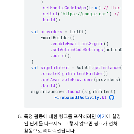
)
.
setHandleCodeInApp
(
true
)
// This must
.
setUrl
(
"https://google.com"
)
// This 
.
build
()
val
providers
=
listOf
(
EmailBuilder
()
.
enableEmailLinkSignIn
()
.
setActionCodeSettings
(
actionCodeS
.
build
(),
)
val
signInIntent
=
AuthUI
.
getInstance
()
.
createSignInIntentBuilder
()
.
setAvailableProviders
(
providers
)
.
build
()
signInLauncher
.
launch
(
signInIntent
)
FirebaseUIActivity
.
kt
특정 활동에 대한 링크를 포착하려면
여기
에 설명
된 단계를 따르세요. 그렇지 않으면 링크가 런처
활동으로 리디렉션됩니다.