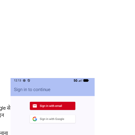
gle से
इन
बनाना