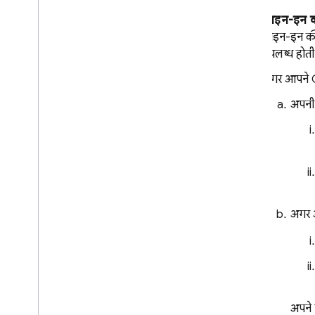
Storage
साइन-इन क
साइन-इन की 
सुरक्षा के नियम
उपलब्ध होती 
अगर आपने Go
App Hosting
अपनी 
Hosting
Cloud Functions
Extensions
अगर आ
Firebase ML
मिलते-जुलते प्रॉडक्ट
Cloud Messaging
Remote Config
अपने 