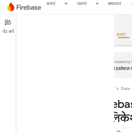
बनाएं
चलाएं
समाधान
दस्तावेज़
चैट करें
खास जानकारी
बुनियादी जानकारी
AI
बनाएं
का इस्तेमाल क
खास जानकारी
Firebase
Docs
Emulator Suite
Fireba
Authentication
ऐप्लिके
शुरुआती जानकारी
मैं कहां से प्रारंभ करूं?
Firebase प्रोजेक्ट में मौजूद उपयोगकर्ता