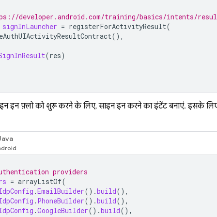
ps://developer.android.com/training/basics/intents/resul
signInLauncher
=
registerForActivityResult
(
eAuthUIActivityResultContract
(),
SignInResult
(
res
)
न इन फ़्लो को शुरू करने के लिए, साइन इन करने का इंटेंट बनाएं. इसके लिए
Java
uthentication providers
rs
=
arrayListOf
(
IdpConfig
.
EmailBuilder
().
build
(),
IdpConfig
.
PhoneBuilder
().
build
(),
IdpConfig
.
GoogleBuilder
().
build
(),