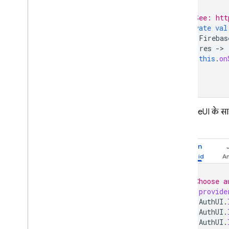
// See: htt
private
val
Firebas
)
{
res
-
this
.
on
}
FirebaseUI के साइ
करें:
Kotlin
// Choose a
val
provide
AuthUI
.
AuthUI
.
AuthUI
.