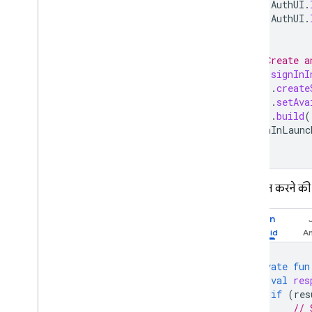
AuthUI
.
AuthUI
.
)
// Create a
val
signInI
.
create
.
setAva
.
build
(
signInLaunc
साइन-इन करने की प
Kotlin
private
fun
val
res
if
(
res
// 