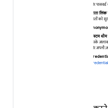
फ़ोन नंबर
और पासवर्ड 
Open
ID कनेक्ट
खाता लिंक
कस्टम पुष्टि सिस्टम का इस्तेमाल करें
खातों को सुर
अनाम प्रमाणीकरण
मैसेज (एसएमएस) की बहु-स्तरीय पुष्टि
Anonymou
टीओटीपी के लिए बहु-स्तरीय पुष्टि
कस्टम थीम
पुष्टि करने वाली एक से ज़्यादा कंपनियों
इसके अलावा,
को लिंक करें
और अपनी ज़र
ईमेल कार्रवाइयों में पास होने की स्थिति
Credenti
Flutter
Credentia
Web
C++
Unity
व्यवस्थापक
प्रोग्राम के हिसाब से OAuth आइडेंटिटी
प्रोवाइडर कॉन्फ़िगर करना
Firebase CLI का इस्तेमाल करके
,
पुष्टि
करने की सेवा देने वाली कंपनियों को
कॉन्फ़िगर करना