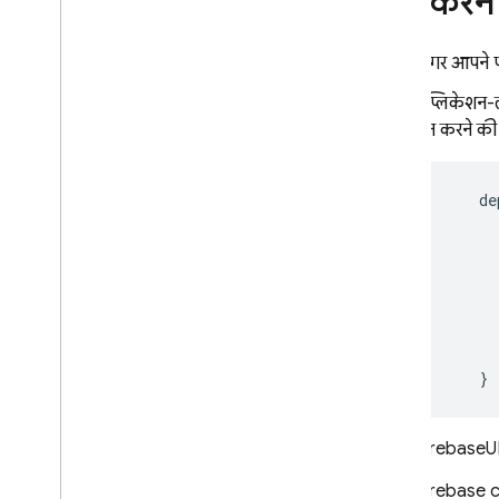
शुरू करने
ईमेल कार्रवाई हैंडलर को पसंद के मुताबिक
बनाएं
अगर आपने पहल
Cloud Functions की मदद से बढ़ाएं
ऐप्लिकेशन
ब्लॉक करने वाले फ़ंक्शन की मदद से बढ़ाएं
इन करने की 
ईमेल कस्टम डोमेन
केस स्टडी
इस्तेमाल करने की सीमा
de
फ़ोन नंबर की पुष्टि करें
App Check
SQL Connect
}
Cloud Firestore
FirebaseUI 
Realtime Database
Firebase
c