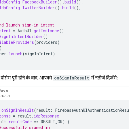
IdpConfig
.
FacebookBuilder
().
build
(),
IdpConfig
.
TwitterBuilder
().
build
(),
nd launch sign-in intent
ntent
=
AuthUI
.
getInstance
()
SignInIntentBuilder
()
ilableProviders
(
providers
)
)
her
.
launch
(
signInIntent
)
्रोसेस पूरी होने के बाद, आपको
onSignInResult
में नतीजे दिखेंगे:
Java
onSignInResult
(
result
:
FirebaseAuthUIAuthenticationResu
ponse
=
result
.
idpResponse
ult
.
resultCode
==
RESULT_OK
)
{
Successfully signed in