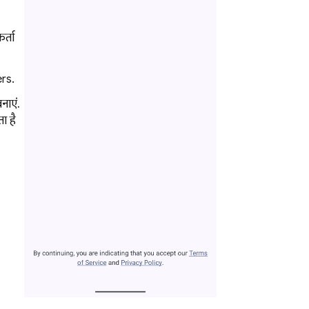
र्ता
rs.
नाएं.
ा है