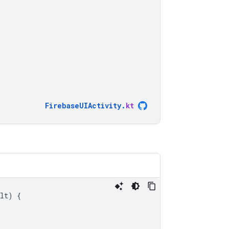
FirebaseUIActivity
.
kt
lt
)
{