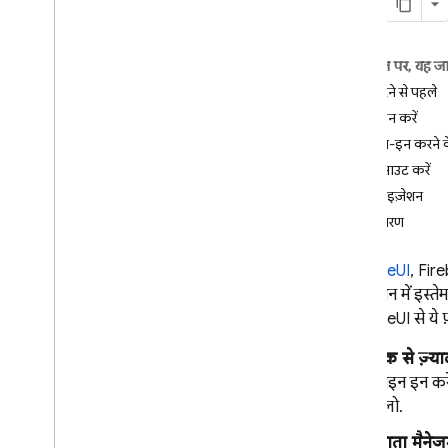
i
OS+
Android
इस पेज पर, यह ज
पहले से बने यूज़र इंटरफ़ेस (यूआई) से
शुरू करने से पहले
साइन इन करें
साइन इन करें
शुरू करें
साइन-इन करने क
उपयोगकर्ताओं को प्रबंधित करें
साइन आउट करें
पासवर्ड की पुष्टि
कस्टमाइज़ेशन
ईमेल लिंक की पुष्टि करें
अगले चरण
ईमेल लिंक माइग्रेशन
Google से साइन इन करें
FirebaseUI
, Fir
Facebook में लॉगिन करें
ऐप्लिकेशन में इस्ते
Apple से साइन इन करें
FirebaseUI से ये फ़
Twitter
Git
Hub
एक से ज़्या
Microsoft
साइन इन कर
Yahoo
फ़्लो.
Play Games में साइन इन करें
खाता मैनेजम