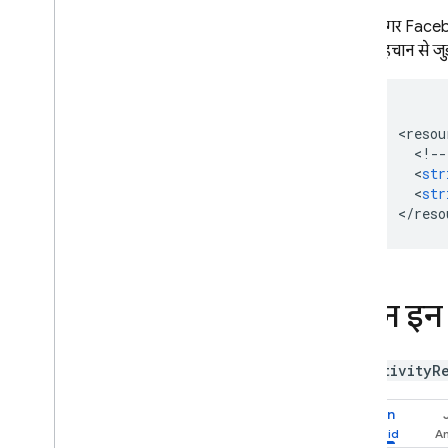
अगर Faceboo
पहचान से जु
<
resou
<
!--
<
str
<
str
<
/
reso
साइन इन 
एक
ActivityR
Kotlin