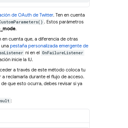
ción de OAuth de Twitter
. Ten en cuenta
CustomParameters()
. Estos parámetros
e_mode
.
 en cuenta que, a diferencia de otras
e una
pestaña personalizada emergente de
ssListener
ni en el
OnFailureListener
ón inicie la IU.
Acceder a través de este método coloca tu
 a reclamarla durante el flujo de acceso.
 de que esto ocurra, debes revisar si ya
sult
: