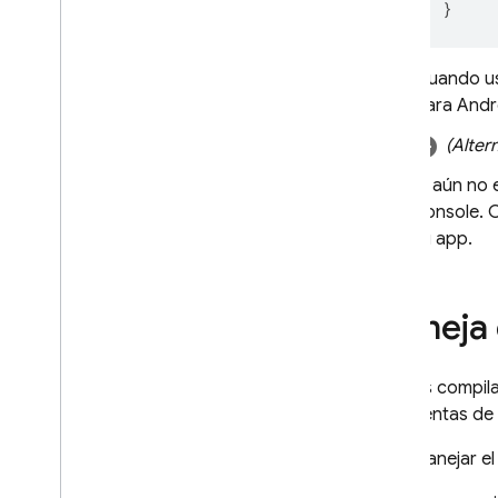
}
Configura proveedores de
identidad de OAuth de forma
programática
Cuando u
Configura proveedores de Auth
para Andr
con Firebase CLI
(Altern
Personaliza el controlador de
acciones del correo electrónico
Si aún no 
Ampliar con Cloud Functions
console. 
Extender con funciones de
tu app.
bloqueo
Enviar dominios personalizados
por correo electrónico
Maneja 
Casos de éxito
Límites de uso
Si estás compil
Verificación del número de
sus cuentas de 
teléfono
Para manejar el
App Check