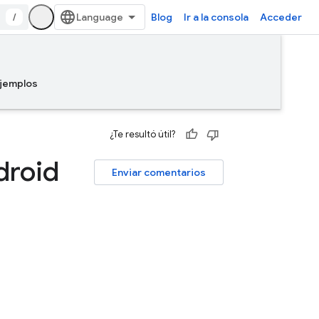
/
Blog
Ir a la consola
Acceder
jemplos
¿Te resultó útil?
droid
Enviar comentarios