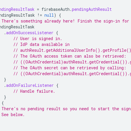
ndingResultTask
=
firebaseAuth
.
pendingAuthResult
ndingResultTask
!=
null
)
{
 There's something already here! Finish the sign-in for
ndingResultTask
.
addOnSuccessListener
{
// User is signed in.
// IdP data available in
// authResult.getAdditionalUserInfo().getProfile(
// The OAuth access token can also be retrieved:
// ((OAuthCredential)authResult.getCredential()).
// The OAuth secret can be retrieved by calling:
// ((OAuthCredential)authResult.getCredential()).
}
.
addOnFailureListener
{
// Handle failure.
}
{
 There's no pending result so you need to start the sign
 See below.