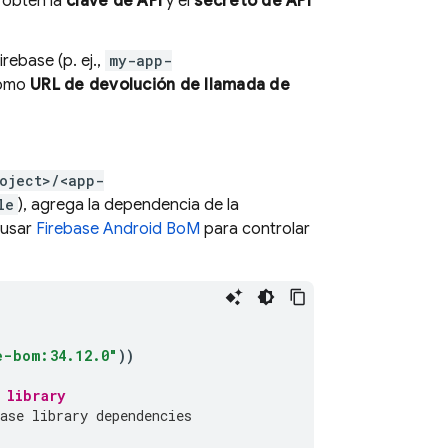
 obtén la
clave de API
y el
secreto de API
rebase (p. ej.,
my-app-
como
URL de devolución de llamada de
oject>/<app-
le
), agrega la dependencia de la
 usar
Firebase Android BoM
para controlar
e-bom:34.12.0"
))
 library
ase library dependencies