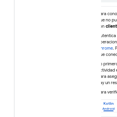
Firebase ML
Para cono
que no pu
PRODUCTOS RELACIONADOS
son
clien
Cloud Messaging
Autentica
Remote Config
operacion
Chrome
. 
que conect
Lo primero
actividad 
Para asegu
hay un res
Para verif
Kotlin