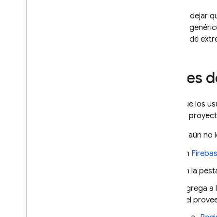
i
OS+
Puedes dejar qu
Android
acceso genérico
Accede con una IU
acceso de extr
precompilada
Comenzar
Administrar usuarios
Antes 
Autenticación de contraseña
Autenticación mediante
Para que los us
vínculo por correo electrónico
para tu proyect
Migración de vínculos de
correo electrónico
Si aún no 
Acceder con Google
Acceso con Facebook
En
Fireba
Acceder con Apple
En la pes
Twitter
Agrega a 
Git
Hub
del prove
Microsoft
Yahoo