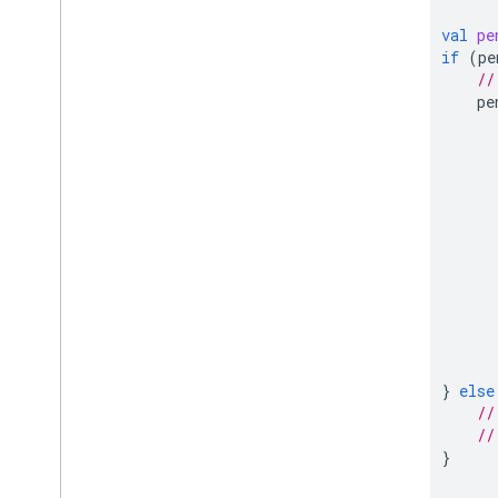
val
pe
if
(
pe
//
pe
}
else
//
//
}