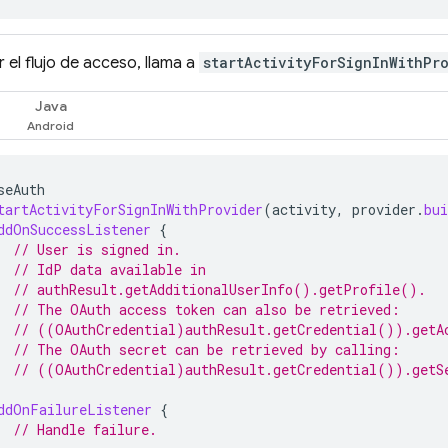
ar el flujo de acceso, llama a
startActivityForSignInWithPr
Java
seAuth
tartActivityForSignInWithProvider
(
activity
,
provider
.
bui
ddOnSuccessListener
{
// User is signed in.
// IdP data available in
// authResult.getAdditionalUserInfo().getProfile().
// The OAuth access token can also be retrieved:
// ((OAuthCredential)authResult.getCredential()).getA
// The OAuth secret can be retrieved by calling:
// ((OAuthCredential)authResult.getCredential()).getS
ddOnFailureListener
{
// Handle failure.