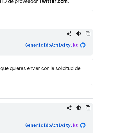
l ID de proveedor
Twitter.com
.
GenericIdpActivity
.
kt
ue quieras enviar con la solicitud de
GenericIdpActivity
.
kt