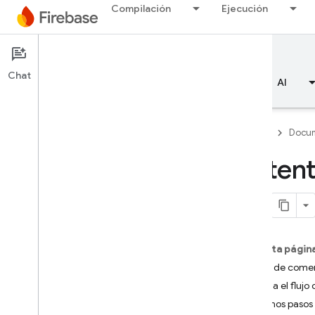
Compilación
Ejecución
Documentation
Authentication
Chat
Descripción general
Aspectos básicos
AI
Firebase
Docum
Autent
Descripción general
Emulator Suite
En esta págin
Authentication
Antes de come
Introducción
Maneja el flujo
¿Dónde empiezo?
Próximos pasos
Usuarios en proyectos Firebase