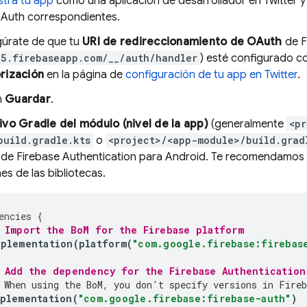
stra tu app
como una aplicación de desarrollador en Twitter y
Auth correspondientes.
úrate de que tu
URI de redireccionamiento de OAuth
de Fi
5.firebaseapp.com/__/auth/handler
) esté configurado 
rización
en la página de
configuración de tu app en Twitter
.
n
Guardar
.
ivo Gradle del módulo (nivel de la app)
(generalmente
<pr
build.gradle.kts
o
<project>/<app-module>/build.grad
a de
Firebase Authentication
para Android. Te recomendamos
nes de las bibliotecas.
encies
{
 Import the 
BoM
 for the Firebase platform
mplementation
(
platform
(
"com.google.firebase:firebas
 Add the dependency for the 
Firebase Authentication
 When using the 
BoM
, you don't specify versions in Fireb
plementation
(
"com.google.firebase:firebase-auth"
)