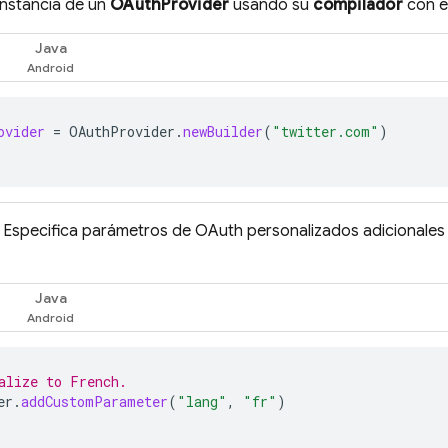
instancia de un
OAuthProvider
usando su
compilador
con e
Java
ovider
=
OAuthProvider
.
newBuilder
(
"twitter.com"
)
: Especifica parámetros de OAuth personalizados adicionales q
Java
alize to French.
er
.
addCustomParameter
(
"lang"
,
"fr"
)