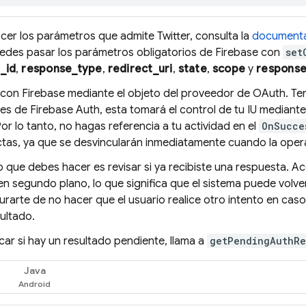
cer los parámetros que admite Twitter, consulta la
documenta
edes pasar los parámetros obligatorios de Firebase con
set
t_id
,
response_type
,
redirect_uri
,
state
,
scope
y
respons
 con Firebase mediante el objeto del proveedor de OAuth. Ten
es de Firebase Auth, esta tomará el control de tu IU mediant
Por lo tanto, no hagas referencia a tu actividad en el
OnSucce
as, ya que se desvincularán inmediatamente cuando la operaci
 que debes hacer es revisar si ya recibiste una respuesta. 
en segundo plano, lo que significa que el sistema puede volver
rarte de no hacer que el usuario realice otro intento en caso
ultado.
icar si hay un resultado pendiente, llama a
getPendingAuthRe
Java