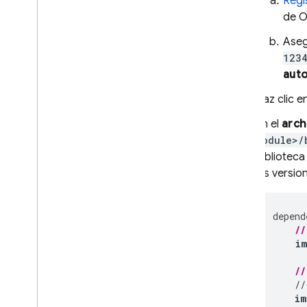
Regi
Acceso de Play Juegos
de O
Número de teléfono
Aseg
Open
ID Connect
1234
Usar un sistema personalizado
auto
de autenticación
Autenticación anónima
Haz clic e
Autenticación de varios
En el
arch
factores con SMS
module>/
Autenticación de varios
bibliotec
factores con TOTP
las versio
Vincular varios proveedores de
autenticación
Pasa estados en acciones de
depend
correo electrónico
//
Flutter
i
Web
C++
//
//
Unity
im
Administrador