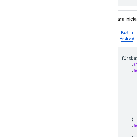
Para inici
Kotlin
fireba
.
s
.
a
}
.
a