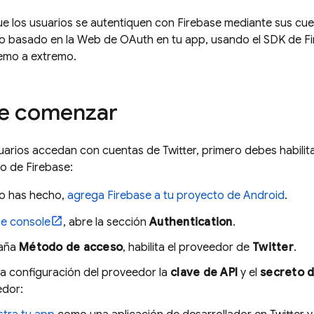
e los usuarios se autentiquen con Firebase mediante sus cuen
 basado en la Web de OAuth en tu app, usando el SDK de Fire
emo a extremo.
de comenzar
uarios accedan con cuentas de Twitter, primero debes habili
o de Firebase:
lo has hecho,
agrega Firebase a tu proyecto de Android
.
se
console
, abre la sección
Authentication
.
taña
Método de acceso
, habilita el proveedor de
Twitter
.
la configuración del proveedor la
clave de API
y el
secreto d
edor: