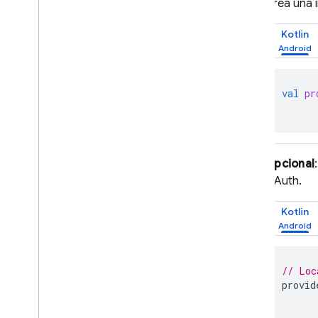
Crea una 
SQL Connect
Kotlin
Cloud Firestore
val
pr
Realtime Database
Storage
Opcional
Reglas de seguridad
OAuth.
App Hosting
Kotlin
Hosting
// Loc
Cloud Functions
provid
Extensions