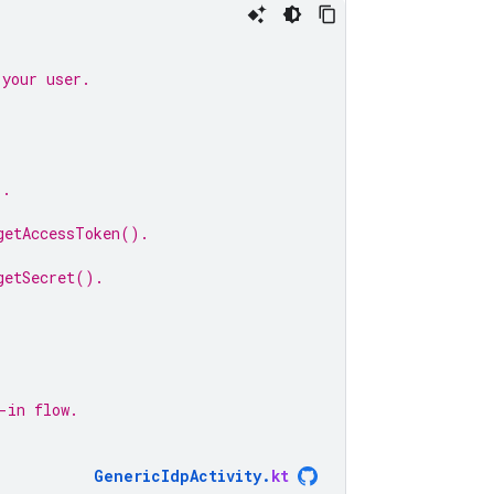
 your user.
).
getAccessToken().
getSecret().
-in flow.
GenericIdpActivity
.
kt