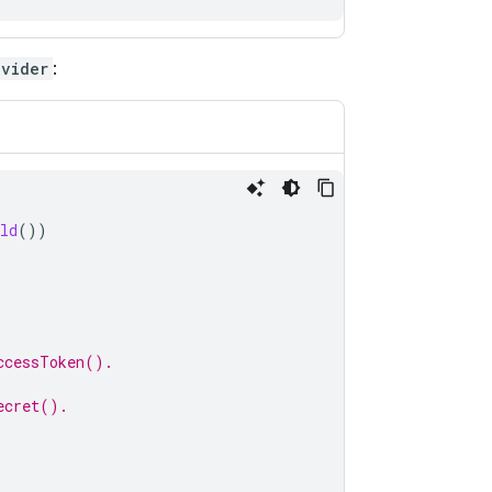
ovider
:
ld
())
ccessToken().
ecret().