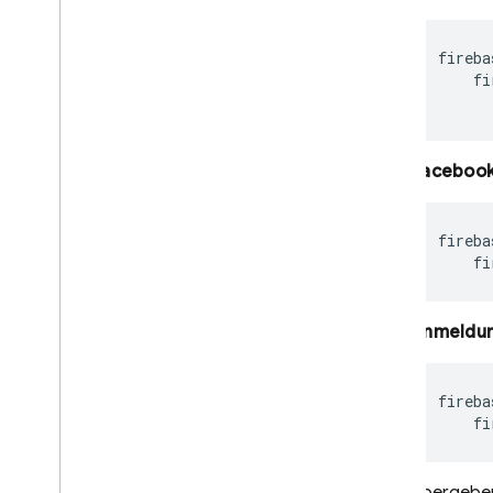
Nutzungsbeschränkungen
fireba
Bestätigung der
fi
Telefonnummer
App Check
Faceboo
SQL Connect
fireba
Cloud Firestore
fi
Realtime Database
Anmeldun
Storage
fireba
Sicherheitsregeln
fi
App Hosting