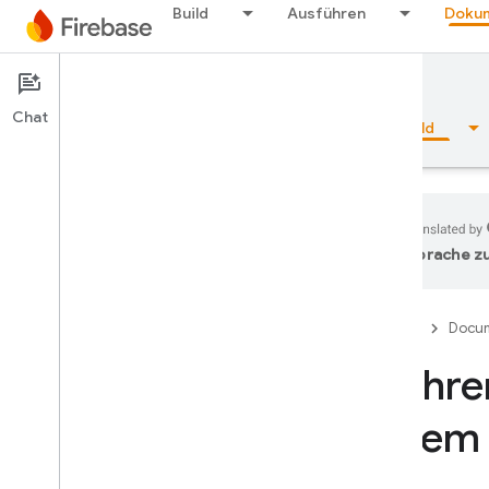
Build
Ausführen
Dokum
Documentation
Authentication
Chat
Übersicht
Grundlagen
KI
Build
Sprache zu
Übersicht
Firebase
Docum
Emulator Suite
Mehrer
Authentication
einem 
Einführung
Was muss ich als Erstes tun?
Nutzer in Firebase-Projekten