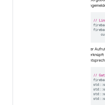
Übergebe
angemelde
Hosting
Cloud Functions
// Lin
fireba
fireba
Extensions
cu
Firebase ML
Der Aufru
ÄHNLICHE PRODUKTE
verknüpft
entsprech
Cloud Messaging
Remote Config
// Gat
fireba
std
::
s
std
::
s
std
::
s
std
::
s