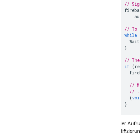
// Sig
fireba
au
// To 
while
Wait
}
// The
if
(
re
fire
// M
// .
(
voi
}
Wenn der Aufr
Authentifizieru