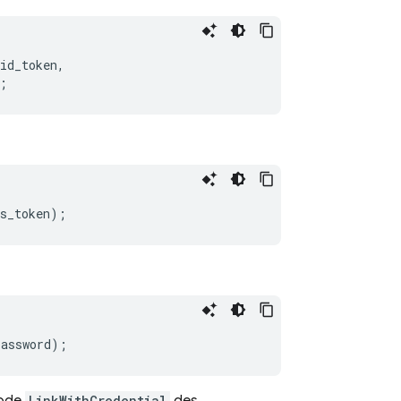
id_token
,
;
s_token
);
password
);
LinkWithCredential