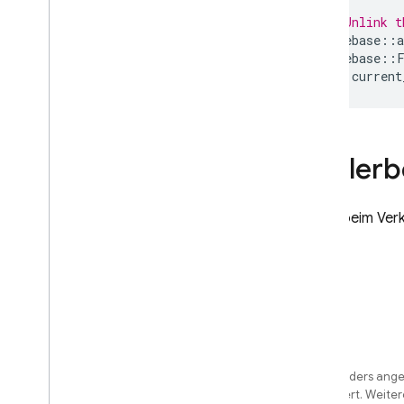
// Unlink t
firebase
::
a
firebase
::
current
Fehler
Wenn beim Verkn
Sofern nicht anders angeg
License
lizenziert. Weite