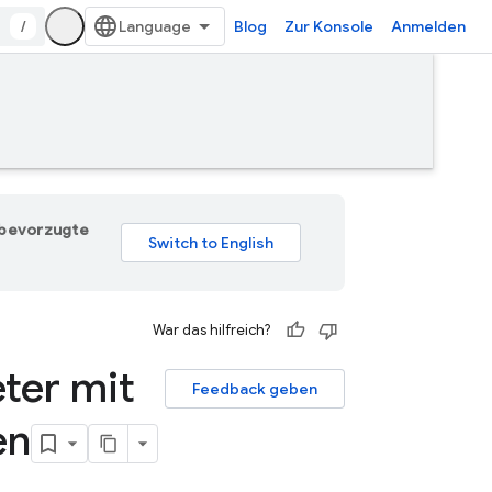
/
Blog
Zur Konsole
Anmelden
e bevorzugte
War das hilfreich?
ter mit
Feedback geben
en