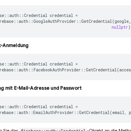
se
::
auth
::
Credential
credential
=
rebase
::
auth
::
GoogleAuthProvider
::
GetCredential
(
google_
nullptr
)
k-Anmeldung
se
::
auth
::
Credential
credential
=
rebase
::
auth
::
FacebookAuthProvider
::
GetCredential
(
acces
g mit E-Mail-Adresse und Passwort
se
::
auth
::
Credential
credential
=
rebase
::
auth
::
EmailAuthProvider
::
GetCredential
(
email
,
firebase::auth::Credential