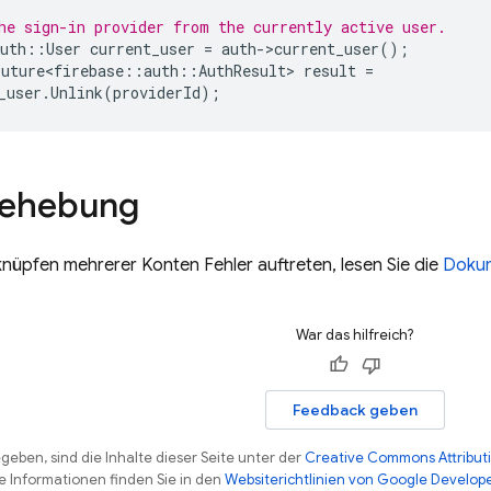
he sign-in provider from the currently active user.
uth
::
User
current_user
=
auth
-
>
current_user
();
Future<firebase
::
auth
::
AuthResult
>
result
=
_user
.
Unlink
(
providerId
);
behebung
üpfen mehrerer Konten Fehler auftreten, lesen Sie die
Dokum
War das hilfreich?
Feedback geben
eben, sind die Inhalte dieser Seite unter der
Creative Commons Attributi
re Informationen finden Sie in den
Websiterichtlinien von Google Develop