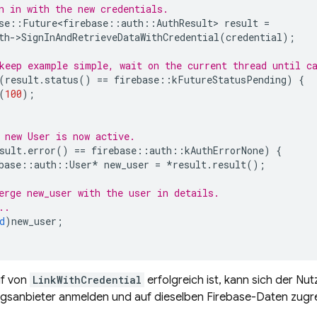
n in with the new credentials.
se
::
Future<firebase
::
auth
::
AuthResult
>
result
=
th
-
>
SignInAndRetrieveDataWithCredential
(
credential
);
keep example simple, wait on the current thread until c
(
result
.
status
()
==
firebase
::
kFutureStatusPending
)
{
(
100
);
 new User is now active.
sult
.
error
()
==
firebase
::
auth
::
kAuthErrorNone
)
{
base
::
auth
::
User
*
new_user
=
*
result
.
result
();
erge new_user with the user in details.
..
d
)
new_user
;
uf von
LinkWithCredential
erfolgreich ist, kann sich der Nut
ngsanbieter anmelden und auf dieselben Firebase-Daten zugre