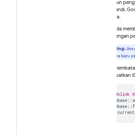
Satu akun pengg
email/sandi, G
berbeda.
Jika Anda memb
login dengan pe
Penting:
Jika
pengguna baru yan
Untuk membatal
mendapatkan ID
// Unlink t
firebase
::
a
firebase
::
current