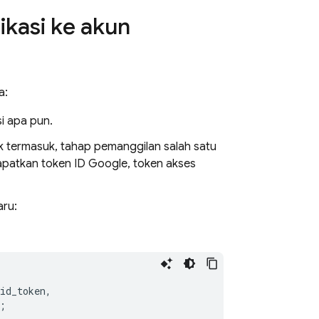
ikasi ke akun
a:
i apa pun.
dak termasuk, tahap pemanggilan salah satu
dapatkan token ID Google, token akses
aru:
id_token
,
;