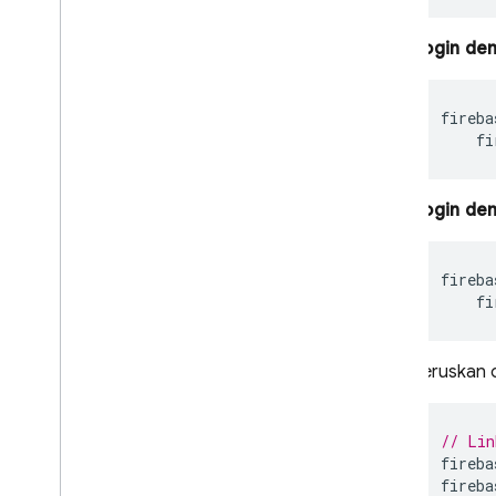
Batas Penggunaan
Login de
Verifikasi Nomor Telepon
fireba
App Check
fi
SQL Connect
Login den
Cloud Firestore
fireba
fi
Realtime Database
Storage
Teruskan 
Aturan Keamanan
// Lin
fireba
App Hosting
fireba