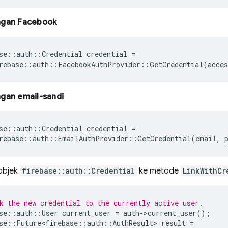
ngan Facebook
se
::
auth
::
Credential
credential
=
rebase
::
auth
::
FacebookAuthProvider
::
GetCredential
(
acces
gan email-sandi
se
::
auth
::
Credential
credential
=
rebase
::
auth
::
EmailAuthProvider
::
GetCredential
(
email
,
objek
firebase::auth::Credential
ke metode
LinkWithCr
k the new credential to the currently active user.
se
::
auth
::
User
current_user
=
auth
-
>
current_user
();
se
::
Future<firebase
::
auth
::
AuthResult
>
result
=