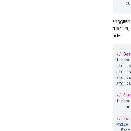
cu
Hosting
Panggilan
Cloud Functions
situasi i
Anda:
Extensions
Firebase ML
// Gat
fireba
PRODUK TERKAIT
std
::
s
std
::
s
Cloud Messaging
std
::
s
Remote Config
std
::
s
// Sig
fireba
au
// To 
while
Wait