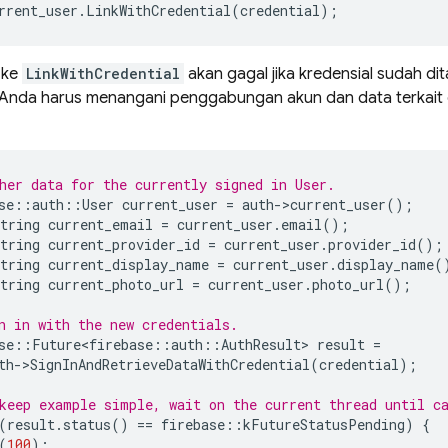
rrent_user
.
LinkWithCredential
(
credential
);
 ke
LinkWithCredential
akan gagal jika kredensial sudah di
ni, Anda harus menangani penggabungan akun dan data terkait 
her data for the currently signed in User.
se
::
auth
::
User
current_user
=
auth
-
>
current_user
();
tring
current_email
=
current_user
.
email
();
tring
current_provider_id
=
current_user
.
provider_id
();
tring
current_display_name
=
current_user
.
display_name
(
tring
current_photo_url
=
current_user
.
photo_url
();
n in with the new credentials.
se
::
Future<firebase
::
auth
::
AuthResult
>
result
=
th
-
>
SignInAndRetrieveDataWithCredential
(
credential
);
keep example simple, wait on the current thread until c
(
result
.
status
()
==
firebase
::
kFutureStatusPending
)
{
(
100
);