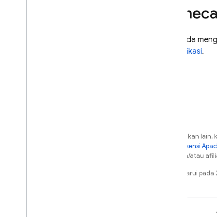
Pemeca
Jika Anda meng
terverifikasi
.
Kecuali dinyatakan lain, 
berdasarkan
Lisensi Apa
dari Oracle dan/atau afili
Terakhir diperbarui pad
Pelajari