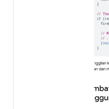
}
// The
if
(
re
fire
// M
// .
(
voi
}
Jika panggilan 
ditautkan dan 
Membata
penggu