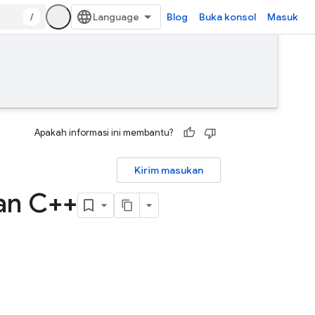
/
Blog
Buka konsol
Masuk
Apakah informasi ini membantu?
Kirim masukan
an C++