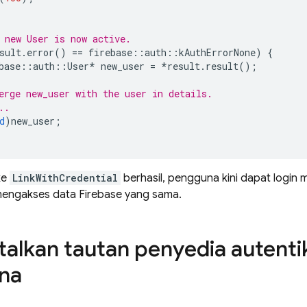
 new User is now active.
sult
.
error
()
==
firebase
::
auth
::
kAuthErrorNone
)
{
base
::
auth
::
User
*
new_user
=
*
result
.
result
();
erge new_user with the user in details.
..
d
)
new_user
;
ke
LinkWithCredential
berhasil, pengguna kini dapat login
mengakses data Firebase yang sama.
lkan tautan penyedia autentik
na