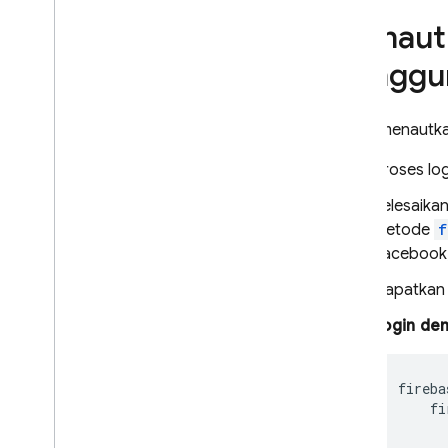
Menggunakan Sistem Auth
Menautk
Khusus
Autentikasi Anonim
penggu
Menautkan Beberapa
Penyedia Autentikasi
Untuk menautka
Unity
Admin
Proses lo
Mengonfigurasi penyedia
identitas OAuth secara
Selesaikan
terprogram
metode
f
Mengonfigurasi penyedia Auth
Facebook,
menggunakan Firebase CLI
Menyesuaikan Handler Tindakan
Dapatka
Email
Login de
Memperluas dengan Cloud
Functions
Memperluas dengan fungsi
fireba
pemblokiran
fi
Domain Kustom Email
Studi Kasus