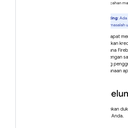
Pemecahan ma
i
OS+
Android
Penting
: Ada
Flutter
laporan masalah u
Web
C++
Anda dapat men
menautkan krede
Mulai
pengguna Fireb
Kelola Pengguna
login dengan sa
Autentikasi Sandi
seorang penggu
Masuk dengan Google
penggunaan apl
Login Play Game
Git
Hub
Login dengan Facebook
Sebelu
Login dengan Apple
Login dengan Twitter
Tambahkan duku
Microsoft
aplikasi Anda.
Yahoo
Nomor Telepon