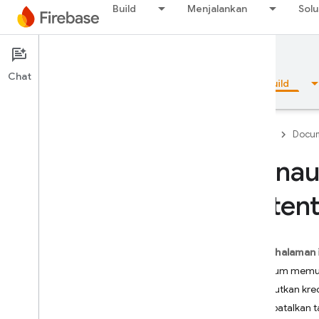
Build
Menjalankan
Solu
Documentation
Authentication
Chat
Ringkasan
Dasar-dasar
AI
Build
Firebase
Docum
Menau
Ringkasan
Auten
Emulator Suite
Pada halaman 
Authentication
Sebelum memu
Pengantar
Menautkan kred
Di mana saya bisa memulai?
Membatalkan ta
Pengguna dalam Proyek Firebase