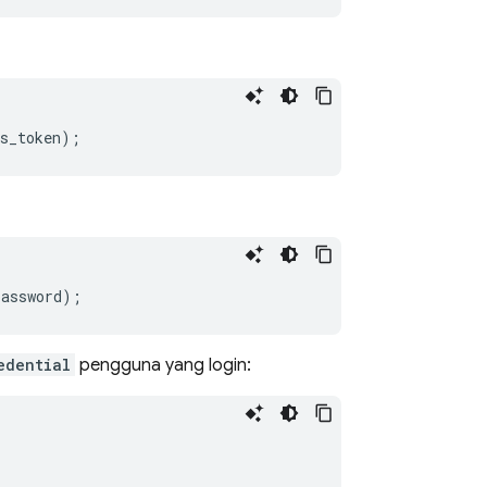
s_token
);
password
);
edential
pengguna yang login: