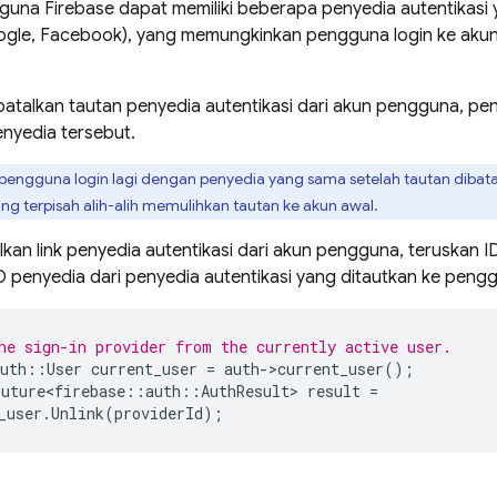
una Firebase dapat memiliki beberapa penyedia autentikasi y
oogle, Facebook), yang memungkinkan pengguna login ke ak
atalkan tautan penyedia autentikasi dari akun pengguna, pe
nyedia tersebut.
 pengguna login lagi dengan penyedia yang sama setelah tautan dibat
g terpisah alih-alih memulihkan tautan ke akun awal.
kan link penyedia autentikasi dari akun pengguna, teruskan 
 penyedia dari penyedia autentikasi yang ditautkan ke pe
he sign-in provider from the currently active user.
uth
::
User
current_user
=
auth
-
>
current_user
();
Future<firebase
::
auth
::
AuthResult
>
result
=
_user
.
Unlink
(
providerId
);