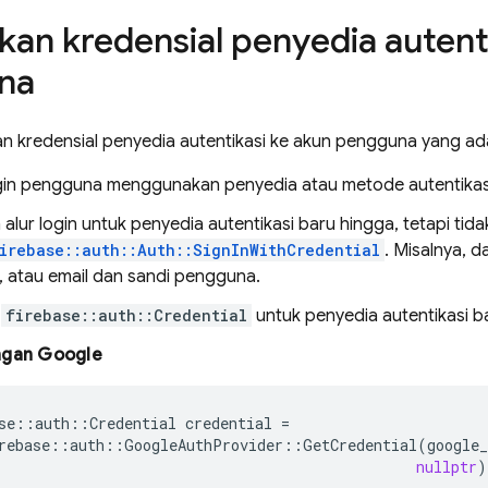
an kredensial penyedia autent
na
n kredensial penyedia autentikasi ke akun pengguna yang ad
gin pengguna menggunakan penyedia atau metode autentikas
 alur login untuk penyedia autentikasi baru hingga, tetapi ti
irebase::auth::Auth::SignInWithCredential
. Misalnya, 
 atau email dan sandi pengguna.
n
firebase::auth::Credential
untuk penyedia autentikasi b
ngan Google
se
::
auth
::
Credential
credential
=
rebase
::
auth
::
GoogleAuthProvider
::
GetCredential
(
google_
nullptr
)