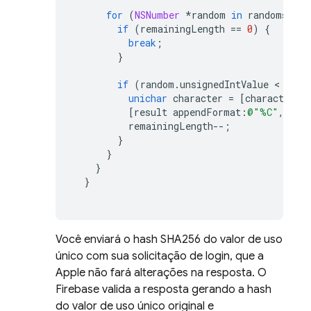
for
(
NSNumber
*
random
in
randoms
)
{
if
(
remainingLength
==
0
)
{
break
;
}
if
(
random
.
unsignedIntValue
 < 
char
unichar
character
=
[
characterSe
[
result
appendFormat
:
@"%C"
,
cha
remainingLength
--
;
}
}
}
}
Você enviará o hash SHA256 do valor de uso
único com sua solicitação de login, que a
Apple não fará alterações na resposta. O
Firebase valida a resposta gerando a hash
do valor de uso único original e