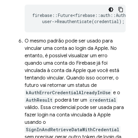
firebase
::
Future<firebase
::
auth
::
AuthResul
user
-
>
Reauthenticate
(
credential
);
O mesmo padrão pode ser usado para
vincular uma conta ao login da Apple. No
entanto, é possível visualizar um erro
quando uma conta do Firebase já foi
vinculada à conta da Apple que você está
tentando vincular. Quando isso ocorrer, o
futuro vai retornar um status de
kAuthErrorCredentialAlreadyInUse
e o
AuthResult
poderá ter um
credential
válido. Essa credencial pode ser usada para
fazer login na conta vinculada à Apple
usando o
SignInAndRetrieveDataWithCredential
sem precisar gerar outro token de login da