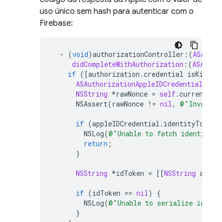
uso único sem hash para autenticar com o
Firebase:
-
(
void
)
authorizationController
:
(
ASAutho
didCompleteWithAuthorization
:(
ASAutho
if
([
authorization
.
credential
isKindOf
ASAuthorizationAppleIDCredential
*
ap
NSString
*
rawNonce
=
self
.
currentNon
NSAssert
(
rawNonce
!=
nil
,
@"Invalid 
if
(
appleIDCredential
.
identityToken
NSLog
(
@"Unable to fetch identity t
return
;
}
NSString
*
idToken
=
[[
NSString
alloc
if
(
idToken
==
nil
)
{
NSLog
(
@"Unable to serialize id tok
}