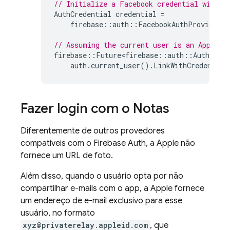
// Initialize a Facebook credential with a
AuthCredential
credential
=
firebase
::
auth
::
FacebookAuthProvider
.
g
// Assuming the current user is an Apple u
firebase
::
Future<firebase
::
auth
::
AuthResul
auth
.
current_user
().
LinkWithCredential
Fazer login com o Notas
Diferentemente de outros provedores
compatíveis com o Firebase Auth, a Apple não
fornece um URL de foto.
Além disso, quando o usuário opta por não
compartilhar e-mails com o app, a Apple fornece
um endereço de e-mail exclusivo para esse
usuário, no formato
xyz@privaterelay.appleid.com
, que