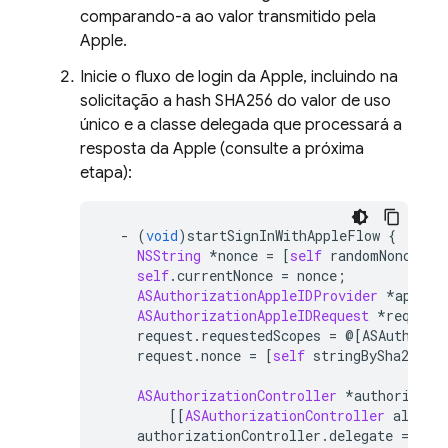
comparando-a ao valor transmitido pela
Apple.
Inicie o fluxo de login da Apple, incluindo na
solicitação a hash SHA256 do valor de uso
único e a classe delegada que processará a
resposta da Apple (consulte a próxima
etapa):
-
(
void
)
startSignInWithAppleFlow
{
NSString
*
nonce
=
[
self
randomNonce
:
32
self
.
currentNonce
=
nonce
;
ASAuthorizationAppleIDProvider
*
appleI
ASAuthorizationAppleIDRequest
*
request
request
.
requestedScopes
=
@[
ASAuthoriz
request
.
nonce
=
[
self
stringBySha256Ha
ASAuthorizationController
*
authorizati
[[
ASAuthorizationController
alloc
]
authorizationController
.
delegate
=
sel