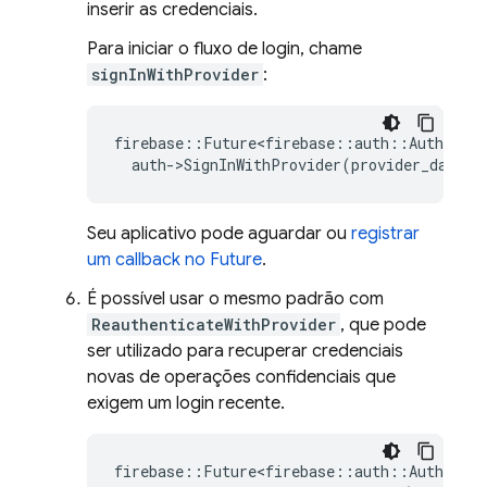
inserir as credenciais.
Para iniciar o fluxo de login, chame
signInWithProvider
:
firebase
::
Future<firebase
::
auth
::
AuthResul
auth
-
>
SignInWithProvider
(
provider_data
);
Seu aplicativo pode aguardar ou
registrar
um callback no Future
.
É possível usar o mesmo padrão com
ReauthenticateWithProvider
, que pode
ser utilizado para recuperar credenciais
novas de operações confidenciais que
exigem um login recente.
firebase
::
Future<firebase
::
auth
::
AuthResul