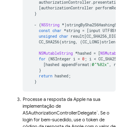
authorizationController
.
presentationCo
[
authorizationController
performReques
}
-
(
NSString
*
)
stringBySha256HashingStrin
const
char
*
string
=
[
input
UTF8String
unsigned
char
result
[
CC_SHA256_DIGEST_
CC_SHA256
(
string
,
(
CC_LONG
)
strlen
(
stri
NSMutableString
*
hashed
=
[
NSMutableSt
for
(
NSInteger
i
=
0
;
i
 < 
CC_SHA256_DI
[
hashed
appendFormat
:
@"%02x"
,
resul
}
return
hashed
;
}
Processe a resposta da Apple na sua
implementação de
ASAuthorizationControllerDelegate`. Se o
login for bem-sucedido, use o token de
código da resposta da Apple com o valor de