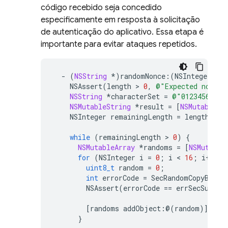
código recebido seja concedido
especificamente em resposta à solicitação
de autenticação do aplicativo. Essa etapa é
importante para evitar ataques repetidos.
-
(
NSString
*
)
randomNonce
:
(
NSInteger
)
len
NSAssert
(
length
 > 
0
,
@"Expected nonce 
NSString
*
characterSet
=
@"0123456789A
NSMutableString
*
result
=
[
NSMutableSt
NSInteger
remainingLength
=
length
;
while
(
remainingLength
 > 
0
)
{
NSMutableArray
*
randoms
=
[
NSMutable
for
(
NSInteger
i
=
0
;
i
 < 
16
;
i
++
)
{
uint8_t
random
=
0
;
int
errorCode
=
SecRandomCopyBytes
NSAssert
(
errorCode
==
errSecSucces
[
randoms
addObject
:
@(
random
)
];
}