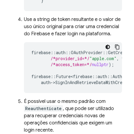
}
Use a string de token resultante e o valor de
uso único original para criar uma credencial
do Firebase e fazer login na plataforma.
firebase
::
auth
::
OAuthProvider
::
GetCredent
/*provider_id=*/
"apple.com"
,
token
/*access_token=*/
nullptr
);
firebase
::
Future<firebase
::
auth
::
AuthResul
auth
-
>
SignInAndRetrieveDataWithCredent
É possível usar o mesmo padrão com
Reauthenticate
, que pode ser utilizado
para recuperar credenciais novas de
operações confidenciais que exigem um
login recente.