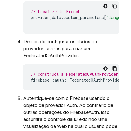
// Localize to French.
provider_data
.
custom_parameters
[
"language"
```
Depois de configurar os dados do
provedor, use-os para criar um
FederatedOAuthProvider.
// Construct a FederatedOAuthProvider for 
firebase
::
auth
::
FederatedOAuthProvider
pro
Autentique-se com o Firebase usando o
objeto de provedor Auth. Ao contrário de
outras operações do FirebaseAuth, isso
assumirá o controle da IU exibindo uma
visualização da Web na qual o usuário pode