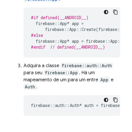
#if defined(__ANDROID__)
firebase
::
App
*
app
=
firebase
::
App
::
Create
(
firebase
::
App
#else
firebase
::
App
*
app
=
firebase
::
App
::
Crea
#endif  
// defined(__ANDROID__)
Adquira a classe
firebase::auth::Auth
para seu
firebase::App
. Há um
mapeamento de um para um entre
App
e
Auth
.
firebase
::
auth
::
Auth
*
auth
=
firebase
::
aut