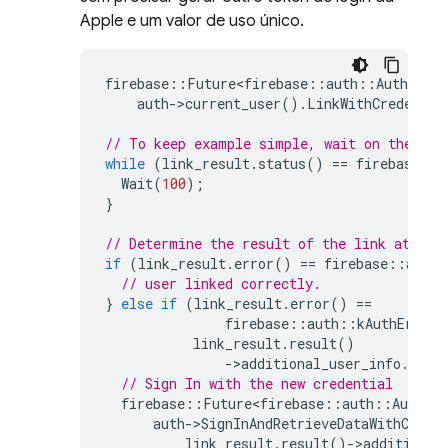
Apple e um valor de uso único.
firebase
::
Future<firebase
::
auth
::
AuthResul
auth
-
>
current_user
().
LinkWithCredentia
// To keep example simple, wait on the cur
while
(
link_result
.
status
()
==
firebase
::
k
Wait
(
100
);
}
// Determine the result of the link attemp
if
(
link_result
.
error
()
==
firebase
::
auth
:
// user linked correctly.
}
else
if
(
link_result
.
error
()
==
firebase
::
auth
::
kAuthErrorC
link_result
.
result
()
-
>
additional_user_info
.
upda
// Sign In with the new credential
firebase
::
Future<firebase
::
auth
::
AuthRes
auth
-
>
SignInAndRetrieveDataWithCrede
link_result
.
result
()
-
>
additional