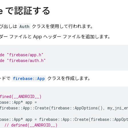
ase で認証する
 呼び出しは
Auth
クラスを使用して行われます。
ヘッダー ファイルと App ヘッダー ファイルを追加します。
de
"firebase/app.h"
de
"firebase/auth.h"
ードで
firebase::App
クラスを作成します。
fined(__ANDROID__)
base
::
App
*
app
=
firebase
::
App
::
Create
(
firebase
::
AppOptions
(),
my_jni_e
base
::
App
*
app
=
firebase
::
App
::
Create
(
firebase
::
AppOp
  
// defined(__ANDROID__)