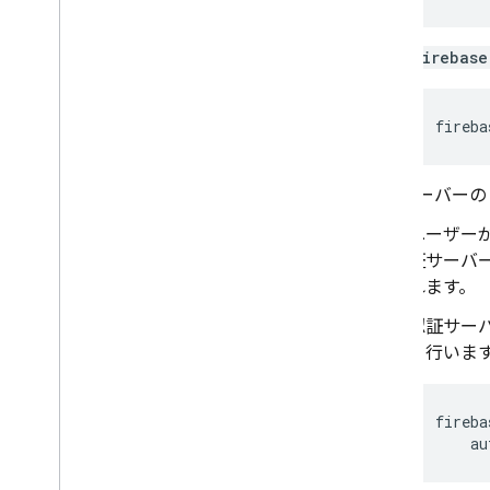
電話番号の確認
firebase
App Check
fireba
SQL Connect
Cloud Firestore
認証サーバーの
ユーザー
Realtime Database
証サーバ
れます。
Storage
認証サー
セキュリティ ルール
を行いま
App Hosting
fireba
au
Hosting