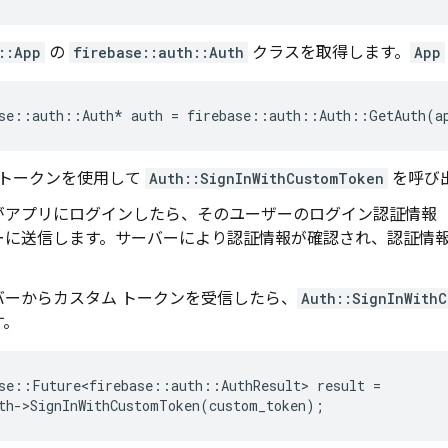
::App
の
firebase::auth::Auth
クラスを取得します。
App
se
::
auth
::
Auth
*
auth
=
firebase
::
auth
::
Auth
::
GetAuth
(
a
トークンを使用して
Auth::SignInWithCustomToken
を呼び
がアプリにログインしたら、そのユーザーのログイン認証情報
ーに送信します。サーバーにより認証情報が確認され、認証情
バーからカスタム トークンを受信したら、
Auth::SignInWith
す。
se
::
Future<firebase
::
auth
::
AuthResult
>
result
=
th
-
>
SignInWithCustomToken
(
custom_token
);