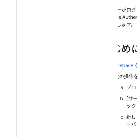
i
OS+
ユーザーがログ
Android
Firebase Authen
Flutter
に使用します。
Web
C++
はじめ
開始する
ユーザー管理
パスワード認証
Fireba
Google でログイン
次の操作
Play ゲームへのログイン
Git
Hub
プロ
Facebook ログイン
[サ
Apple アカウントでログイン
ック
Twitter ログイン
新し
Microsoft
ーバ
Yahoo
Phone Number