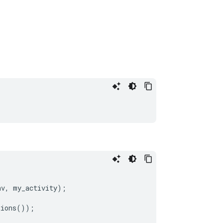
nv
,
my_activity
);
tions
());