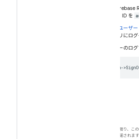
Firebase 
ー ID を
a
既存のユーザー
てアプリにログ
ユーザーのログ
auth
->
SignO
特に記載のない限り、こ
ス
により使用許諾されま