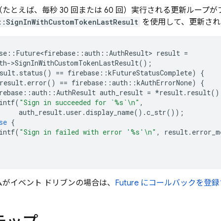
たとえば、毎秒 30 回または 60 回）実行される更新ループ
::SignInWithCustomTokenLastResult
を使用して、更新される
se
::
Future<firebase
::
auth
::
AuthResult
>
result
=
th
-
>
SignInWithCustomTokenLastResult
();
sult
.
status
()
==
firebase
::
kFutureStatusComplete
)
{
result
.
error
()
==
firebase
::
auth
::
kAuthErrorNone
)
{
rebase
::
auth
::
AuthResult
auth_result
=
*
result
.
result
()
intf
(
"Sign in succeeded for `%s`
\n
"
,
auth_result
.
user
.
display_name
().
c_str
());
se
{
intf
(
"Sign in failed with error '%s'
\n
"
,
result
.
error_m
ムがイベント ドリブンの場合は、
Future にコールバックを登