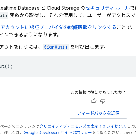
Realtime Database
と
Cloud Storage
の
セキュリティ ルール
で
uth
変数から取得し、それを使用して、ユーザーがアクセスで
 アカウントに認証プロバイダの認証情報をリンクする
ことで、
インできるようになります。
アウトを行うには、
SignOut()
を呼び出します。
ut
();
この情報は役に立ちましたか？
フィードバックを送信
のページのコンテンツは
クリエイティブ・コモンズの表示 4.0 ライセンス
によ
す。詳しくは、
Google Developers サイトのポリシー
をご覧ください。Java 