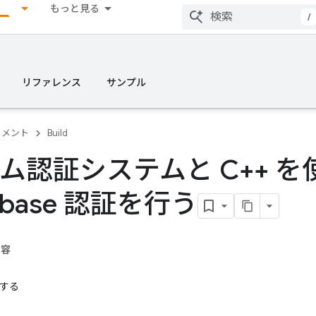
もっと見る
/
リファレンス
サンプル
ュメント
Build
ム認証システムと C++ を
rebase 認証を行う
内容
証する