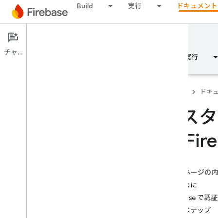
Build
実行
ドキュメント
ドキュメント
チャット
概要
基本
AI
Build
実行
Firebase
ドキ
カスタ
概要
て Fi
Emulator Suite
このページの
Authentication
はじめに
はじめに
Firebase で認
どこからできますか？
次のステップ
Firebase プロジェクトのユーザー