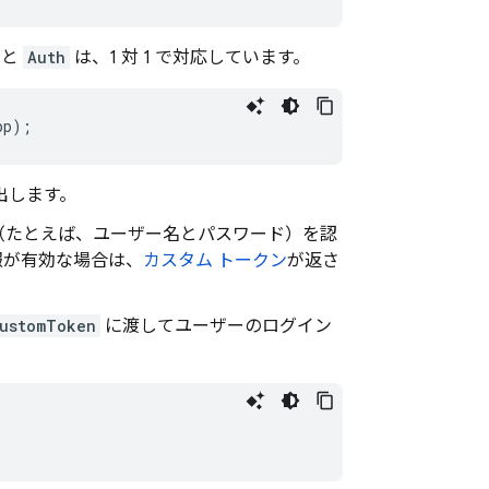
と
Auth
は、1 対 1 で対応しています。
pp
);
出します。
（たとえば、ユーザー名とパスワード）を認
報が有効な場合は、
カスタム トークン
が返さ
CustomToken
に渡してユーザーのログイン