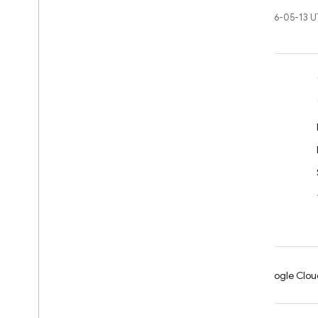
最終更新日 2026-05-13 
学ぶ
デベロッパー ガイド
SDK と API のリファレンス
サンプル
ライブラリ
GitHub
Android
Chrome
Firebase
Google Clou