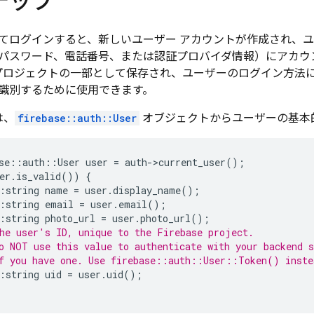
テップ
てログインすると、新しいユーザー アカウントが作成され、
パスワード、電話番号、または認証プロバイダ情報）にアカウ
base プロジェクトの一部として保存され、ユーザーのログイン
識別するために使用できます。
は、
firebase::auth::User
オブジェクトからユーザーの基本
se
::
auth
::
User
user
=
auth
-
>
current_user
();
er
.
is_valid
())
{
:
string
name
=
user
.
display_name
();
:
string
email
=
user
.
email
();
:
string
photo_url
=
user
.
photo_url
();
he user's ID, unique to the Firebase project.
o NOT use this value to authenticate with your backend s
f you have one. Use firebase::auth::User::Token() inste
:
string
uid
=
user
.
uid
();