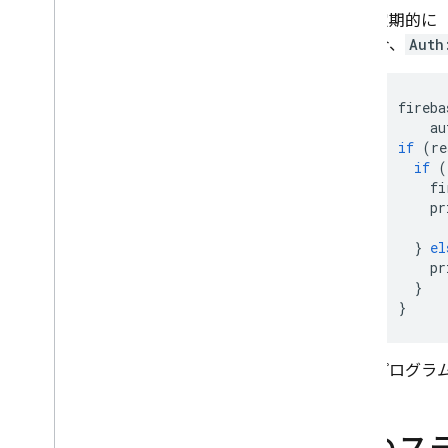
定期的に（
Cloud Functions
合、
Auth
Extensions
fireba
Firebase ML
au
if
(
re
関連プロダクト
if
(
fi
Cloud Messaging
pr
Remote Config
}
el
pr
}
}
プログラ