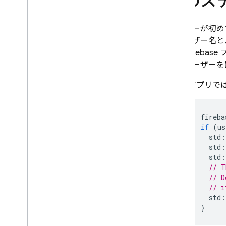
次のス
ユーザーが初め
（ユーザー名と
トは Fire
リでユーザーを
アプリで
fireba
if
(
us
std
:
std
:
std
:
// T
// D
// i
std
:
}