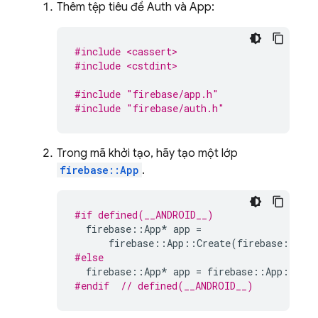
Thêm tệp tiêu đề Auth và App:
#include <cassert>
#include <cstdint>
#include
"firebase/app.h"
#include
"firebase/auth.h"
Trong mã khởi tạo, hãy tạo một lớp
firebase::App
.
#if defined(__ANDROID__)
firebase
::
App
*
app
=
firebase
::
App
::
Create
(
firebase
::
App
#else
firebase
::
App
*
app
=
firebase
::
App
::
Crea
#endif  
// defined(__ANDROID__)