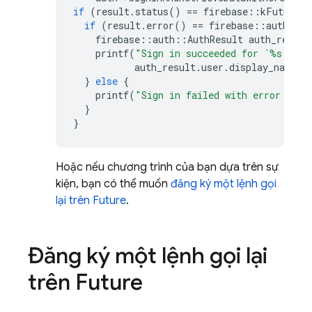
if
(
result
.
status
()
==
firebase
::
kFutureSt
if
(
result
.
error
()
==
firebase
::
auth
::
kA
firebase
::
auth
::
AuthResult
auth_result
printf
(
"Sign in succeeded for `%s`
\n
"
,
auth_result
.
user
.
display_name
()
}
else
{
printf
(
"Sign in failed with error '%s'
}
}
Hoặc nếu chương trình của bạn dựa trên sự
kiện, bạn có thể muốn
đăng ký một lệnh gọi
lại trên Future
.
Đăng ký một lệnh gọi lại
trên Future