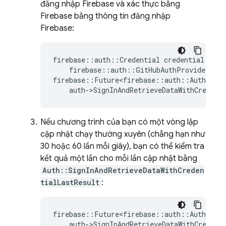
đăng nhập Firebase và xác thực bằng
Firebase bằng thông tin đăng nhập
Firebase:
firebase
::
auth
::
Credential
credential
=
firebase
::
auth
::
GitHubAuthProvider
::
G
firebase
::
Future<firebase
::
auth
::
AuthResul
auth
-
>
SignInAndRetrieveDataWithCredent
Nếu chương trình của bạn có một vòng lặp
cập nhật chạy thường xuyên (chẳng hạn như
30 hoặc 60 lần mỗi giây), bạn có thể kiểm tra
kết quả một lần cho mỗi lần cập nhật bằng
Auth::SignInAndRetrieveDataWithCreden
tialLastResult
:
firebase
::
Future<firebase
::
auth
::
AuthResul
auth
-
>
SignInAndRetrieveDataWithCredent