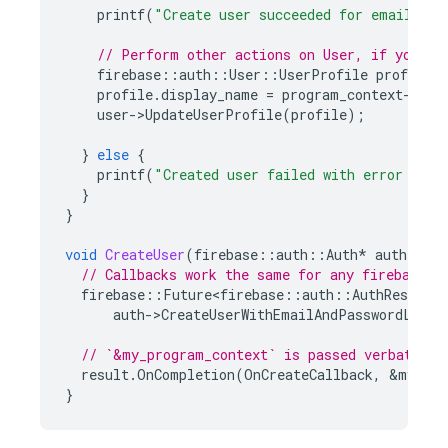
printf
(
"Create user succeeded for email %s
\
// Perform other actions on User, if you li
firebase
::
auth
::
User
::
UserProfile
profile
;
profile
.
display_name
=
program_context
-
>
dis
user
-
>
UpdateUserProfile
(
profile
);
}
else
{
printf
(
"Created user failed with error '%s'
}
}
void
CreateUser
(
firebase
::
auth
::
Auth
*
auth
)
{
// Callbacks work the same for any firebase::
firebase
::
Future<firebase
::
auth
::
AuthResult
>
auth
-
>
CreateUserWithEmailAndPasswordLastR
// `&my_program_context` is passed verbatim t
result
.
OnCompletion
(
OnCreateCallback
,
&
my_pro
}