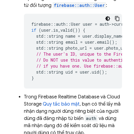
từ đối tượng
firebase::auth::User
:
firebase
::
auth
::
User
user
=
auth
-
>
current_
if
(
user
.
is_valid
())
{
std
::
string
name
=
user
.
display_name
();
std
::
string
email
=
user
.
email
();
std
::
string
photo_url
=
user
.
photo_url
()
// The user's ID, unique to the Firebase
// Do NOT use this value to authenticate
// if you have one. Use firebase::auth::
std
::
string
uid
=
user
.
uid
();
}
Trong
Firebase Realtime Database
và
Cloud
Storage
Quy tắc bảo mật
, bạn có thể lấy mã
nhận dạng người dùng riêng biệt của người
dùng đã đăng nhập từ biến
auth
và dùng
mã nhận dạng đó để kiểm soát dữ liệu mà
người dùng có thể truy cập.