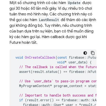
Một số chương trình có các hàm
Update
được
gọi 30 hoặc 60 lần mỗi giây. Ví dụ: nhiều trò chơi
tuân theo mô hình này. Các chương trình này có
thể gọi các hàm
LastResult
để thăm dò các lệnh
gọi không đồng bộ. Tuy nhiên, nếu chương trình
của bạn dựa trên sự kiện, bạn có thể muốn đăng
ký các hàm gọi lại. Hàm callback được gọi khi
Future hoàn tất.
void
OnCreateCallback
(
const
firebase
::
Future<fi
void
*
user_data
)
{
// The callback is called when the Future ent
assert
(
result
.
status
()
==
firebase
::
kFutureSt
// Use `user_data` to pass-in program context
MyProgramContext
*
program_context
=
static_ca
// Important to handle both success and failu
if
(
result
.
error
()
==
firebase
::
auth
::
kAuthEr
firebase
::
auth
::
User
*
user
=
*
result
.
result