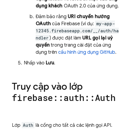
dụng khách
OAuth 2.0 của ứng dụng.
Đảm bảo rằng
URI chuyển hướng
OAuth
của Firebase (ví dụ:
my-app-
12345.firebaseapp.com/__/auth/ha
ndler
) được đặt làm
URL gọi lại uỷ
quyền
trong trang cài đặt của ứng
dụng trên
cấu hình ứng dụng GitHub
.
Nhấp vào
Lưu
.
Truy cập vào lớp
firebase
::
auth
::
Auth
Lớp
Auth
là cổng cho tất cả các lệnh gọi API.