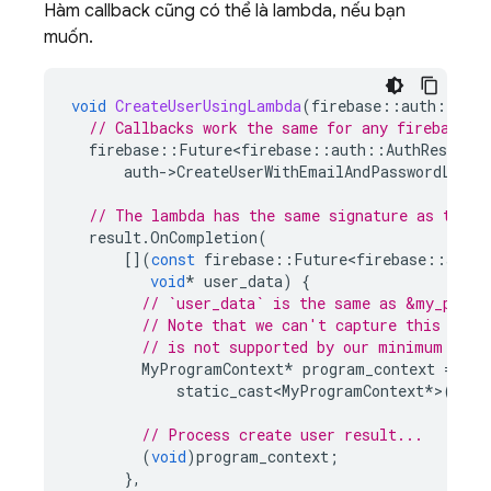
Hàm callback cũng có thể là lambda, nếu bạn
muốn.
void
CreateUserUsingLambda
(
firebase
::
auth
::
Auth
// Callbacks work the same for any firebase::
firebase
::
Future<firebase
::
auth
::
AuthResult
>
auth
-
>
CreateUserWithEmailAndPasswordLastR
// The lambda has the same signature as the c
result
.
OnCompletion
(
[](
const
firebase
::
Future<firebase
::
auth
:
void
*
user_data
)
{
// `user_data` is the same as &my_progr
// Note that we can't capture this valu
// is not supported by our minimum comp
MyProgramContext
*
program_context
=
static_cast<MyProgramContext
*
>
(
user
// Process create user result...
(
void
)
program_context
;
},